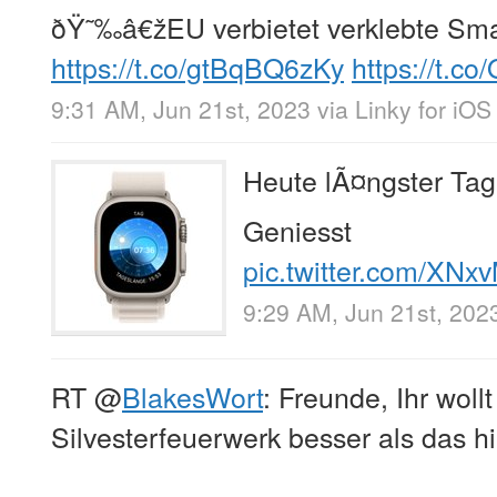
ðŸ˜‰â€žEU verbietet verklebte S
https://t.co/gtBqBQ6zKy
https://t.c
9:31 AM, Jun 21st, 2023
via
Linky for iOS
Heute lÃ¤ngster Tag 
Geniesst
pic.twitter.com/XNx
9:29 AM, Jun 21st, 202
RT
@
BlakesWort
: Freunde, Ihr woll
Silvesterfeuerwerk besser als das hi