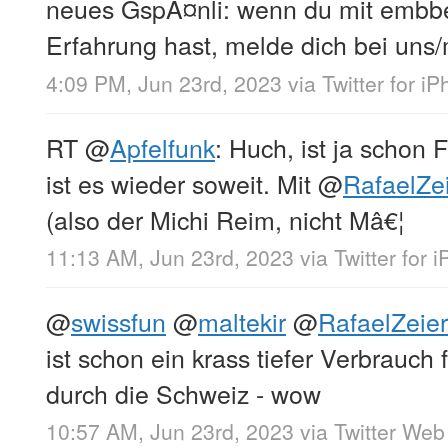
neues GspÃ¤nli: wenn du mit embb
Erfahrung hast, melde dich bei uns/
4:09 PM, Jun 23rd, 2023
via
Twitter for i
RT
@
Apfelfunk
: Huch, ist ja schon 
ist es wieder soweit. Mit
@
RafaelZe
(also der Michi Reim, nicht Mâ€¦
11:13 AM, Jun 23rd, 2023
via
Twitter for 
@
swissfun
@
maltekir
@
RafaelZeier
ist schon ein krass tiefer Verbrauc
durch die Schweiz - wow
10:57 AM, Jun 23rd, 2023
via
Twitter Web