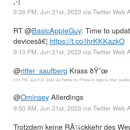
,-)
9:28 PM, Jun 21st, 2023
via
Twitter Web 
RT
@
BasicAppleGuy
: Time to upda
devicesâ€¦
https://t.co/ihrKKKazkO
9:13 PM, Jun 21st, 2023
via
Twitter Web 
@
ritter_saufberg
Krass ðŸ˜œ
2:01 PM, Jun 21st, 2023
via
Twitter for iPhone
in reply to ritter_saufbe
@
Ominsey
Allerdings
9:50 AM, Jun 21st, 2023
via
Twitter Web 
Trotzdem keine RÃ¼ckkehr des We