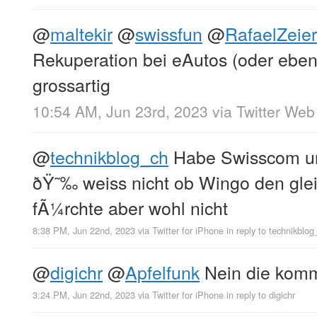
@
maltekir
@
swissfun
@
RafaelZeier
Rekuperation bei eAutos (oder ebe
grossartig
10:54 AM, Jun 23rd, 2023
via
Twitter Web
@
technikblog_ch
Habe Swisscom un
ðŸ˜‰ weiss nicht ob Wingo den gleic
fÃ¼rchte aber wohl nicht
8:38 PM, Jun 22nd, 2023
via
Twitter for iPhone
in reply to technikblog
@
digichr
@
Apfelfunk
Nein die kommt
3:24 PM, Jun 22nd, 2023
via
Twitter for iPhone
in reply to digichr