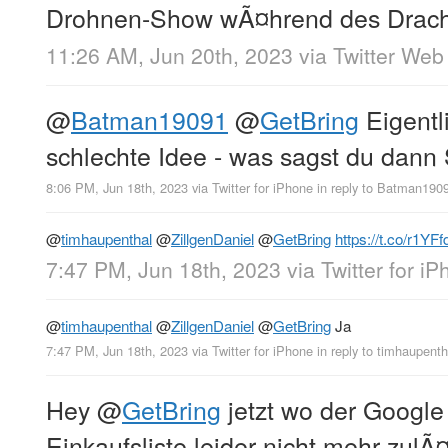
Drohnen-Show wÃ¤hrend des Drach
11:26 AM, Jun 20th, 2023
via
Twitter Web
@
Batman19091
@
GetBring
Eigentl
schlechte Idee - was sagst du dann S
8:06 PM, Jun 18th, 2023
via
Twitter for iPhone
in reply to Batman190
@
timhaupenthal
@
ZillgenDaniel
@
GetBring
https://t.co/r1YFf
7:47 PM, Jun 18th, 2023
via
Twitter for i
@
timhaupenthal
@
ZillgenDaniel
@
GetBring
Ja
7:47 PM, Jun 18th, 2023
via
Twitter for iPhone
in reply to timhaupenth
Hey
@
GetBring
jetzt wo der Google
Einkaufsliste leider nicht mehr zulÃ