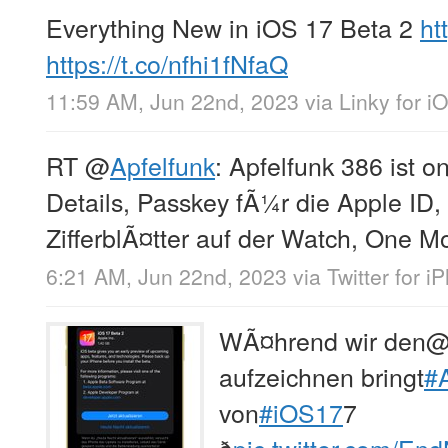
Everything New in iOS 17 Beta 2
ht
https://t.co/nfhi1fNfaQ
11:59 AM, Jun 22nd, 2023
via
Linky for i
RT
@
Apfelfunk
: Apfelfunk 386 ist on
Details, Passkey fÃ¼r die Apple ID,
ZifferblÃ¤tter auf der Watch, One M
6:21 AM, Jun 22nd, 2023
via
Twitter for i
WÃ¤hrend wir den
aufzeichnen bringt
#
von
#iOS17
7
ð
pic.twitter.com/En