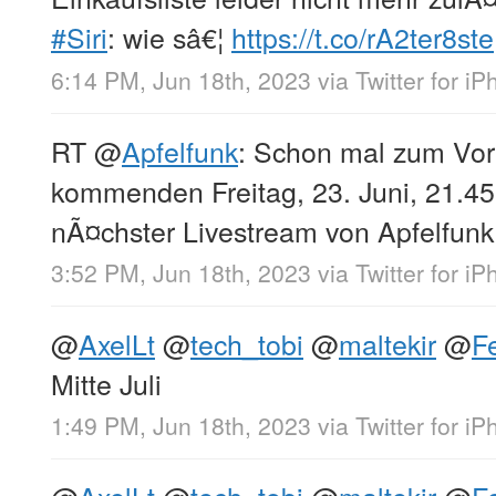
#Siri
: wie sâ€¦
https://t.co/rA2ter8ste
6:14 PM, Jun 18th, 2023
via
Twitter for i
RT
@
Apfelfunk
: Schon mal zum Vo
kommenden Freitag, 23. Juni, 21.45 
nÃ¤chster Livestream von Apfelfun
3:52 PM, Jun 18th, 2023
via
Twitter for i
@
AxelLt
@
tech_tobi
@
maltekir
@
F
Mitte Juli
1:49 PM, Jun 18th, 2023
via
Twitter for i
@
AxelLt
@
tech_tobi
@
maltekir
@
F