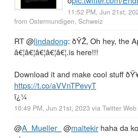
11:52 PM, Jun 21st, 20
from
Ostermundigen, Schweiz
RT
@
lindadong
: ðŸŽ‚ Oh hey, the 
â€¦â€¦â€¦â€¦â€¦.is here!!!
Download it and make cool stuff ðŸ
https://t.co/aVVnTPevyT
ï¿¼
10:49 PM, Jun 21st, 2023
via
Twitter Web
@
A_Mueller_
@
maltekir
haha da ko