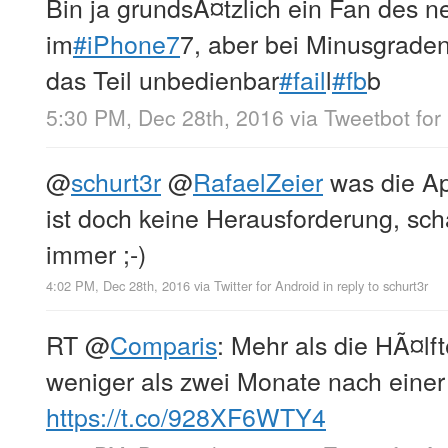
Bin ja grundsÃ¤tzlich ein Fan des
im
#iPhone7
7, aber bei Minusgrade
das Teil unbedienbar
#fail
l
#fb
b
5:30 PM, Dec 28th, 2016
via
Tweetbot for 
@
schurt3r
@
RafaelZeier
was die Ap
ist doch keine Herausforderung, scha
immer ;-)
4:02 PM, Dec 28th, 2016
via
Twitter for Android
in reply to schurt3r
RT
@
Comparis
: Mehr als die HÃ¤lf
weniger als zwei Monate nach eine
https://t.co/928XF6WTY4