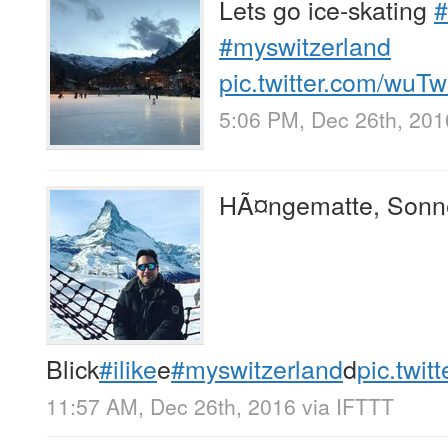
Lets go ice-skating
#
#myswitzerland
pic.twitter.com/wu
5:06 PM, Dec 26th, 201
HÃ¤ngematte, Sonn
Blick
#ilike
e
#myswitzerland
d
pic.twi
11:57 AM, Dec 26th, 2016
via
IFTTT