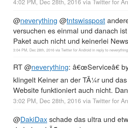
4:02 PM, Dec 28th, 2016
via
Twitter for A
@
neverything
@
tntswisspost
anderes
versuchen es einmal und danach ist k
Paket auch nicht und keinerlei New
3:04 PM, Dec 28th, 2016
via
Twitter for Android
in reply to neverything
RT
@
neverything
: â€œServiceâ€ b
klingelt Keiner an der TÃ¼r und das
Website funktioniert auch nicht. Da
3:02 PM, Dec 28th, 2016
via
Twitter for A
@
DakiDax
schade das ultra und et