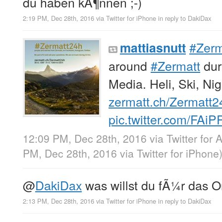
du haben kÃ¶nnen ;-)
2:19 PM, Dec 28th, 2016
via
Twitter for iPhone
in reply to DakiDax
#Zerm
mattiasnutt
around
#Zermatt
dur
Media. Heli, Ski, Nig
zermatt.ch/Zermatt2
pic.twitter.com/FAi
12:09 PM, Dec 28th, 2016
via
Twitter for 
PM, Dec 28th, 2016
via
Twitter for iPhone
@
DakiDax
was willst du fÃ¼r das 
2:13 PM, Dec 28th, 2016
via
Twitter for iPhone
in reply to DakiDax