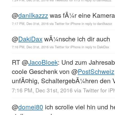
@
danilkazzz
was fÃ¼r eine Kamera 
7:17 PM, Dec 31st, 2016
via
Twitter for iPhone
in reply to danilkazzz
@
DakiDax
wÃ¼nsche ich dir auch
7:16 PM, Dec 31st, 2016
via
Twitter for iPhone
in reply to DakiDax
RT
@
JacoBloek
: Und zum Jahresab
coole Geschenk von
@
PostSchweiz
unfÃ¤hig, SchaltergebÃ¼hren den V
7:16 PM, Dec 31st, 2016
via
Twitter for i
@
domei80
ich scrolle viel hin und