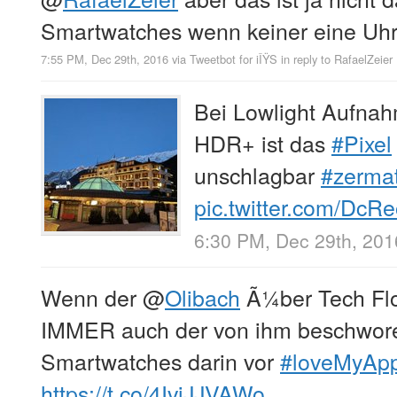
Smartwatches wenn keiner eine Uhr 
7:55 PM, Dec 29th, 2016
via
Tweetbot for iÎŸS
in reply to RafaelZeier
Bei Lowlight Aufnah
HDR+ ist das
#Pixel
unschlagbar
#zermat
pic.twitter.com/DcR
6:30 PM, Dec 29th, 201
Wenn der
@
Olibach
Ã¼ber Tech Flo
IMMER auch der von ihm beschwore
Smartwatches darin vor
#loveMyAp
https://t.co/4IvjJJVAWo