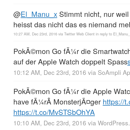
@
El_Manu_x
Stimmt nicht, nur weil 
heisst das nicht das es niemand meh
10:27 AM, Dec 23rd, 2016
via
Twitter Web Client
in reply to El_Manu
PokÃ©mon Go fÃ¼r die Smartwatch
auf der Apple Watch doppelt Spass
10:12 AM, Dec 23rd, 2016
via
SoAmpli A
PokÃ©mon Go fÃ¼r die Apple Watch
have fÃ¼rÂ MonsterjÃ¤ger
https:/
https://t.co/MvSTSbOhYA
10:10 AM, Dec 23rd, 2016
via
WordPress