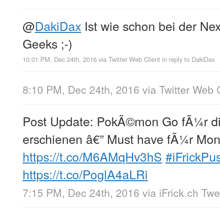
@
DakiDax
Ist wie schon bei der Nexu
Geeks ;-)
10:01 PM, Dec 24th, 2016
via
Twitter Web Client
in reply to DakiDax
8:10 PM, Dec 24th, 2016
via
Twitter Web 
Post Update: PokÃ©mon Go fÃ¼r d
erschienen â€” Must have fÃ¼r Mon
https://t.co/M6AMqHv3hS
#iFrickPu
https://t.co/PoglA4aLRi
7:15 PM, Dec 24th, 2016
via
iFrick.ch Tw