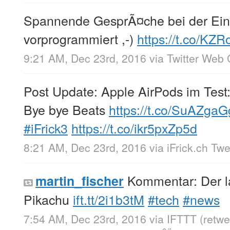
Spannende GesprÃ¤che bei der Einr
vorprogrammiert ,-)
https://t.co/KZ
9:21 AM, Dec 23rd, 2016
via
Twitter Web 
Post Update: Apple AirPods im Test
Bye bye Beats
https://t.co/SuAZga
#iFrick3
https://t.co/ikr5pxZp5d
8:21 AM, Dec 23rd, 2016
via
iFrick.ch Tw
Kommentar: Der l
martin_fischer
Pikachu
ift.tt/2i1b3tM
#tech
#news
7:54 AM, Dec 23rd, 2016
via
IFTTT
(retw