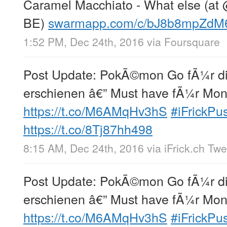
Caramel Macchiato - What else (at
BE)
swarmapp.com/c/bJ8b8mpZdM
1:52 PM, Dec 24th, 2016
via
Foursquare
Post Update: PokÃ©mon Go fÃ¼r d
erschienen â€” Must have fÃ¼r Mon
https://t.co/M6AMqHv3hS
#iFrickPu
https://t.co/8Tj87hh498
8:15 AM, Dec 24th, 2016
via
iFrick.ch Tw
Post Update: PokÃ©mon Go fÃ¼r d
erschienen â€” Must have fÃ¼r Mon
https://t.co/M6AMqHv3hS
#iFrickPu