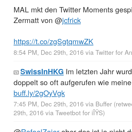
MAL mkt den Twitter Moments gespie
Zermatt von
@
jcfrick
https://t.co/zgSgtqmwZK
8:54 PM, Dec 29th, 2016
via
Twitter for A
Im letzten Jahr wurd
SwissInHKG
doppelt so oft aufgerufen wie meine 
buff.ly/2gOyVgk
7:45 PM, Dec 29th, 2016
via
Buffer
(retwe
29th, 2016
via
Tweetbot for iÎŸS
)
@
RafaelZeier
aber das ist ja nicht 