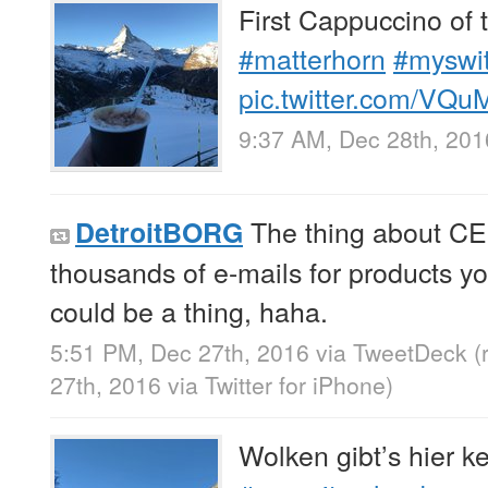
First Cappuccino of
#matterhorn
#myswit
pic.twitter.com/VQ
9:37 AM, Dec 28th, 201
The thing about CES
DetroitBORG
thousands of e-mails for products y
could be a thing, haha.
5:51 PM, Dec 27th, 2016
via
TweetDeck
(
27th, 2016
via
Twitter for iPhone
)
Wolken gibt’s hier k