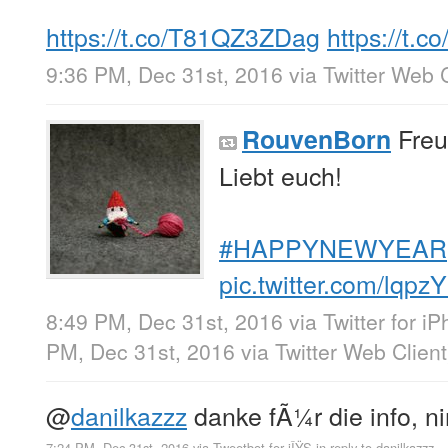
https://t.co/T81QZ3ZDag
https://t.
9:36 PM, Dec 31st, 2016
via
Twitter Web C
Freut
RouvenBorn
Liebt euch!
#HAPPYNEWYEAR
pic.twitter.com/lqpz
8:49 PM, Dec 31st, 2016
via
Twitter for i
PM, Dec 31st, 2016
via
Twitter Web Client
@
danilkazzz
danke fÃ¼r die info, n
7:24 PM, Dec 31st, 2016
via
Tweetbot for iÎŸS
in reply to danilkazzz