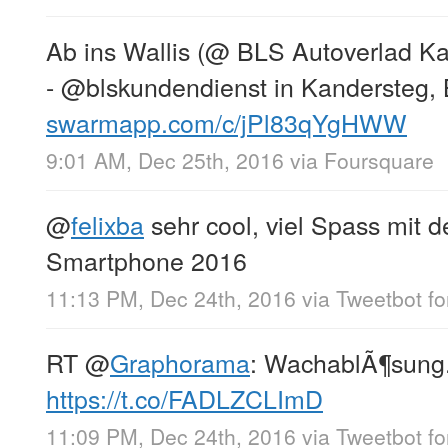
Ab ins Wallis (@ BLS Autoverlad K
- @blskundendienst in Kandersteg,
swarmapp.com/c/jPl83qYgHWW
9:01 AM, Dec 25th, 2016
via
Foursquare
@
felixba
sehr cool, viel Spass mit 
Smartphone 2016
11:13 PM, Dec 24th, 2016
via
Tweetbot fo
RT
@
Graphorama
: WachablÃ¶sung
https://t.co/FADLZCLImD
11:09 PM, Dec 24th, 2016
via
Tweetbot fo