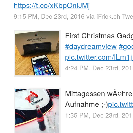
https://t.co/xKbpOnlJMj
9:15 PM, Dec 23rd, 2016
via
iFrick.ch Tw
First Christmas Gadg
#daydreamview
#go
pic.twitter.com/lLm1
4:24 PM, Dec 23rd, 201
Mittagessen wÃ¤hre
Aufnahme ;-)
pic.tw
1:35 PM, Dec 23rd, 201