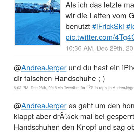
Als ich das letzte m
wir die Latten vom 
benutzt
#iFrickSki
#l
pic.twitter.com/4T
10:36 AM, Dec 29th, 2
@
AndreaJerger
und du hast ein iP
dir falschen Handschuhe ;-)
6:03 PM, Dec 28th, 2016
via
Tweetbot for iÎŸS
in reply to AndreaJerge
@
AndreaJerger
es geht um den hom
klappt aber drÃ¼ck mal bei gesperr
Handschuhen den Knopf und sag ob