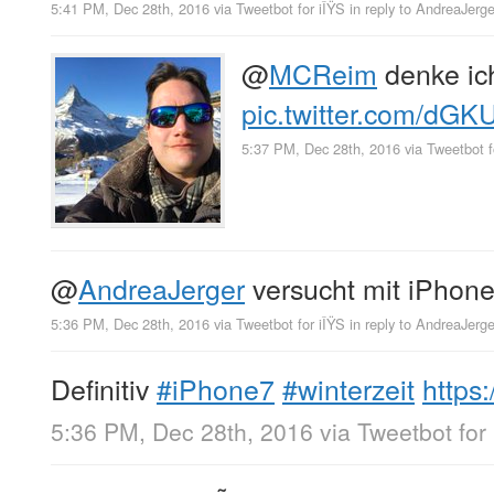
5:41 PM, Dec 28th, 2016
via
Tweetbot for iÎŸS
in reply to AndreaJerge
@
MCReim
denke ich
pic.twitter.com/dGK
5:37 PM, Dec 28th, 2016
via
Tweetbot f
@
AndreaJerger
versucht mit iPhone
5:36 PM, Dec 28th, 2016
via
Tweetbot for iÎŸS
in reply to AndreaJerge
Definitiv
#iPhone7
#winterzeit
https
5:36 PM, Dec 28th, 2016
via
Tweetbot for 