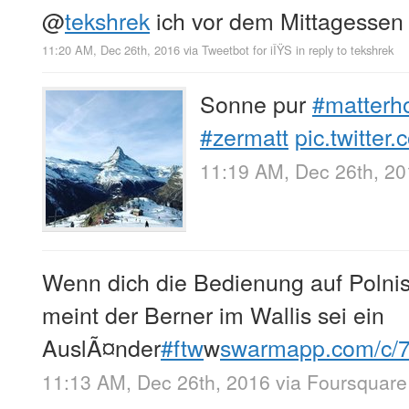
@
tekshrek
ich vor dem Mittagessen 
11:20 AM, Dec 26th, 2016
via
Tweetbot for iÎŸS
in reply to tekshrek
Sonne pur
#matterh
#zermatt
pic.twitte
11:19 AM, Dec 26th, 2
Wenn dich die Bedienung auf Polnisc
meint der Berner im Wallis sei ein
AuslÃ¤nder
#ftw
w
swarmapp.com/c
11:13 AM, Dec 26th, 2016
via
Foursquare