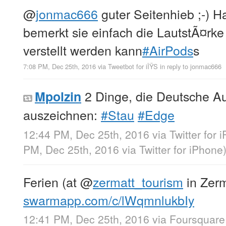
@
jonmac666
guter Seitenhieb ;-) H
bemerkt sie einfach die LautstÃ¤rke
verstellt werden kann
#AirPods
s
7:08 PM, Dec 25th, 2016
via
Tweetbot for iÎŸS
in reply to jonmac666
2 Dinge, die Deutsche A
Mpolzin
auszeichnen:
#Stau
#Edge
12:44 PM, Dec 25th, 2016
via
Twitter for 
PM, Dec 25th, 2016
via
Twitter for iPhone
Ferien (at
@
zermatt_tourism
in Zerm
swarmapp.com/c/lWqmnlukbIy
12:41 PM, Dec 25th, 2016
via
Foursquare