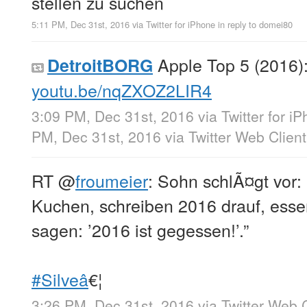
stellen zu suchen
5:11 PM, Dec 31st, 2016
via
Twitter for iPhone
in reply to domei80
Apple Top 5 (2016):
DetroitBORG
youtu.be/nqZXOZ2LIR4
3:09 PM, Dec 31st, 2016
via
Twitter for i
PM, Dec 31st, 2016
via
Twitter Web Client
RT
@
froumeier
: Sohn schlÃ¤gt vor:
Kuchen, schreiben 2016 drauf, ess
sagen: ’2016 ist gegessen!’.”
#Silveâ
€¦
3:26 PM, Dec 31st, 2016
via
Twitter Web C