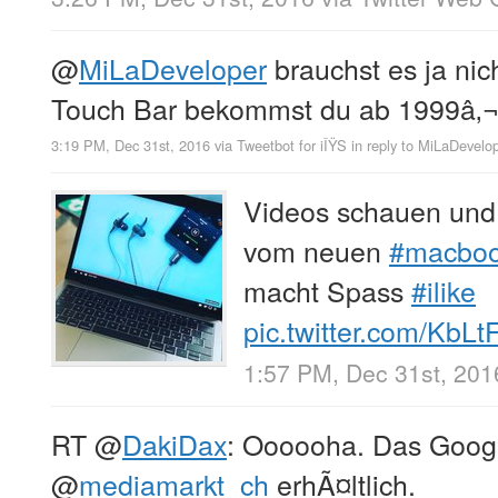
@
MiLaDeveloper
brauchst es ja nic
Touch Bar bekommst du ab 1999â‚
3:19 PM, Dec 31st, 2016
via
Tweetbot for iÎŸS
in reply to MiLaDevelo
Videos schauen und 
vom neuen
#macboo
macht Spass
#ilike
pic.twitter.com/KbL
1:57 PM, Dec 31st, 201
RT
@
DakiDax
: Oooooha. Das Google
@
mediamarkt_ch
erhÃ¤ltlich.