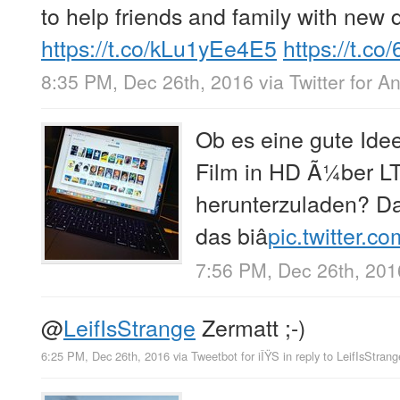
to help friends and family with new 
https://t.co/kLu1yEe4E5
https://t.c
8:35 PM, Dec 26th, 2016
via
Twitter for A
Ob es eine gute Ide
Film in HD Ã¼ber L
herunterzuladen? D
das biâ
pic.twitter.
7:56 PM, Dec 26th, 201
@
LeifIsStrange
Zermatt ;-)
6:25 PM, Dec 26th, 2016
via
Tweetbot for iÎŸS
in reply to LeifIsStrang