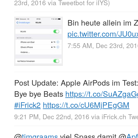
23rd, 2016
via
Tweetbot for iÎŸS
)
Bin heute allein im
pic.twitter.com/JU
7:55 AM, Dec 23rd, 201
Post Update: Apple AirPods im Test
Bye bye Beats
https://t.co/SuAZga
#iFrick2
https://t.co/cU6MjPEgGM
9:21 PM, Dec 22nd, 2016
via
iFrick.ch Tw
@
timgraams
viel Spass damit
@
Ap