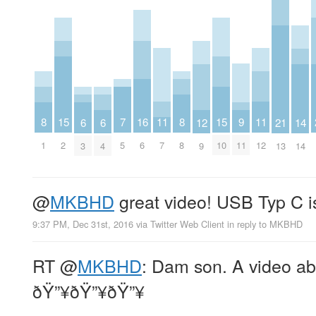
11
11
9
16
8
8
15
15
7
14
6
6
21
12
7
12
11
6
1
8
2
10
5
14
3
4
13
9
@
MKBHD
great video! USB Typ C is
9:37 PM, Dec 31st, 2016
via
Twitter Web Client
in reply to MKBHD
RT
@
MKBHD
: Dam son. A video ab
ðŸ”¥ðŸ”¥ðŸ”¥