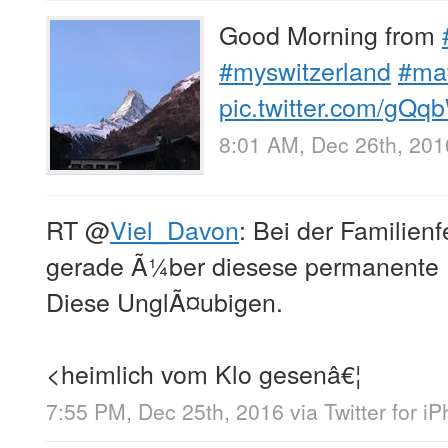
Good Morning from
#myswitzerland
#mat
pic.twitter.com/g
8:01 AM, Dec 26th, 201
RT
@
Viel_Davon
: Bei der Familienf
gerade Ã¼ber diesese permanente
Diese UnglÃ¤ubigen.
<heimlich vom Klo gesenâ€¦
7:55 PM, Dec 25th, 2016
via
Twitter for i