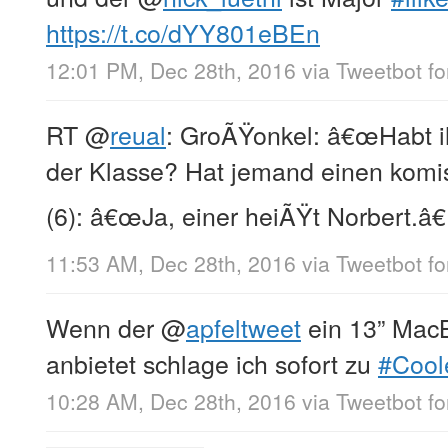
https://t.co/dYY801eBEn
12:01 PM, Dec 28th, 2016
via
Tweetbot fo
RT
@
reual
: GroÃŸonkel: â€œHabt ih
der Klasse? Hat jemand einen kom
(6): â€œJa, einer heiÃŸt Norbert.â€
11:53 AM, Dec 28th, 2016
via
Tweetbot fo
Wenn der
@
apfeltweet
ein 13” MacB
anbietet schlage ich sofort zu
#Cool
10:28 AM, Dec 28th, 2016
via
Tweetbot fo