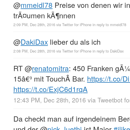
@
mmeidl78
Preise von denen wir i
trÃ¤umen kÃ¶nnen
2:09 PM, Dec 28th, 2016
via
Twitter for iPhone
in reply to mmeidl78
@
DakiDax
lieber du als ich
2:08 PM, Dec 28th, 2016
via
Twitter for iPhone
in reply to DakiDax
RT
@
renatomitra
: 450 Franken gÃ¼
15â€³ mit TouchÂ Bar.
https://t.co
https://t.co/ExjC6d1rqA
12:43 PM, Dec 28th, 2016
via
Tweetbot fo
Da checkt man auf irgendeinem Ber
und der
@
nick_luethi
ist Major
#ilik