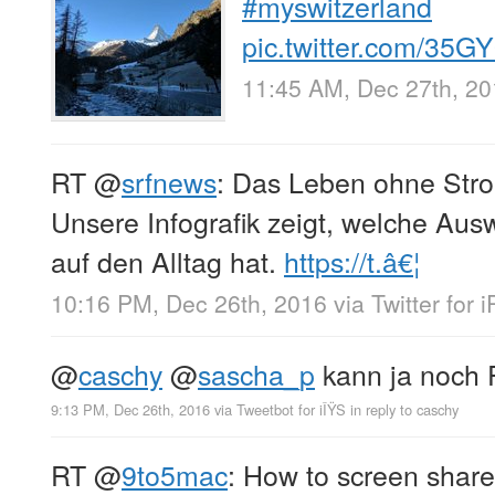
#myswitzerland
pic.twitter.com/35G
11:45 AM, Dec 27th, 2
RT
@
srfnews
: Das Leben ohne Stro
Unsere Infografik zeigt, welche Aus
auf den Alltag hat.
https://t.â€¦
10:16 PM, Dec 26th, 2016
via
Twitter for 
@
caschy
@
sascha_p
kann ja noch P
9:13 PM, Dec 26th, 2016
via
Tweetbot for iÎŸS
in reply to caschy
RT
@
9to5mac
: How to screen shar