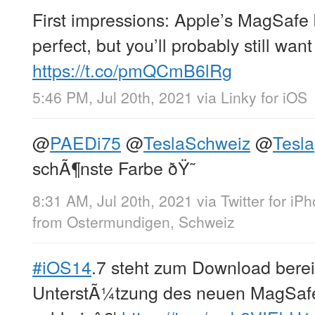
First impressions: Apple’s MagSafe b
perfect, but you’ll probably still wan
https://t.co/pmQCmB6lRg
5:46 PM, Jul 20th, 2021
via
Linky for iOS
@
PAEDi75
@
TeslaSchweiz
@
Tesla
schÃ¶nste Farbe ðŸ˜
8:31 AM, Jul 20th, 2021
via
Twitter for iP
from
Ostermundigen, Schweiz
#iOS14
.7 steht zum Download berei
UnterstÃ¼tzung des neuen MagSafe