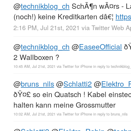
@
technikblog_ch
SchÃ¶n wÃ¤rs - 
(noch!) keine Kreditkarten dâ€¦
http
2:16 PM, Jul 21st, 2021
via
Twitter Web A
@
technikblog_ch
@
EaseeOfficial
ðŸ
2 Wallboxen ?
10:45 AM, Jul 21st, 2021
via
Twitter for iPhone
in reply to technikblog
@
bruns_nils
@
Schlatti2
@
Elektro_
ðŸ¤£ so ein Quatsch ! Kabel einste
halten kann meine Grossmutter
10:02 AM, Jul 21st, 2021
via
Twitter for iPhone
in reply to bruns_nils
@
Schlatti2
@
Elektro_Robin
@
tech