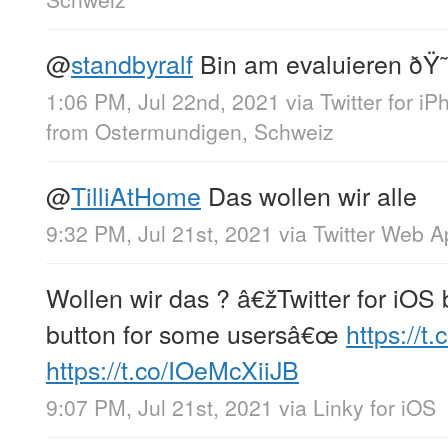
@
standbyralf
Bin am evaluieren ðŸ
1:06 PM, Jul 22nd, 2021
via
Twitter for i
from
Ostermundigen, Schweiz
@
TilliAtHome
Das wollen wir alle
9:32 PM, Jul 21st, 2021
via
Twitter Web A
Wollen wir das ? â€žTwitter for iOS b
button for some usersâ€œ
https://t
https://t.co/IOeMcXiiJB
9:07 PM, Jul 21st, 2021
via
Linky for iOS