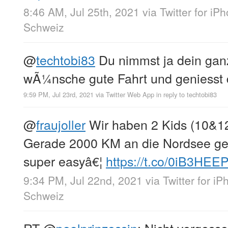
8:46 AM, Jul 25th, 2021
via
Twitter for iP
Schweiz
@
techtobi83
Du nimmst ja dein gan
wÃ¼nsche gute Fahrt und geniesst 
9:59 PM, Jul 23rd, 2021
via
Twitter Web App
in reply to techtobi83
@
fraujoller
Wir haben 2 Kids (10&1
Gerade 2000 KM an die Nordsee ge
super easyâ€¦
https://t.co/0iB3HEE
9:34 PM, Jul 22nd, 2021
via
Twitter for i
Schweiz