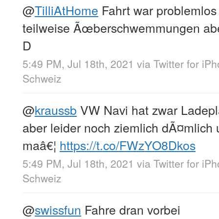
@
TilliAtHome
Fahrt war problemlos
teilweise Ãœberschwemmungen aber n
D
5:49 PM, Jul 18th, 2021
via
Twitter for iP
Schweiz
@
kraussb
VW Navi hat zwar Ladeplan
aber leider noch ziemlich dÃ¤mlich 
maâ€¦
https://t.co/FWzYO8Dkos
5:49 PM, Jul 18th, 2021
via
Twitter for iP
Schweiz
@
swissfun
Fahre dran vorbei