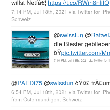
willst Netfâ€¦
https://t.co/RWih8nlifO
7:14 PM, Jul 18th, 2021
via
Twitter for iP
Schweiz
@
swissfun
@
Rafael
die Biester gebliebe
ðŸ
pic.twitter.com/
7:10 PM, Jul 18th, 2021
via
Twitter for
@
PAEDi75
@
swissfun
ðŸ¤£ trÃ¤um
6:54 PM, Jul 18th, 2021
via
Twitter for iP
from
Ostermundigen, Schweiz