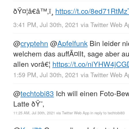
ðŸ¤¦â€â™‚ï¸
https://t.co/8ed71RtMz
3:41 PM, Jul 30th, 2021
via
Twitter Web 
@
cryptehn
@
Apfelfunk
Bin leider ni
welchem das auffÃ¤llt, sage aber au
allen vorâ€¦
https://t.co/niYHW4jCG
1:59 PM, Jul 30th, 2021
via
Twitter Web 
@
techtobi83
Ich will einen Foto-Be
Latte ðŸ˜‚
11:25 AM, Jul 30th, 2021
via
Twitter Web App
in reply to techtobi83