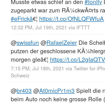
Musste etwas schief an den
#Ionity
L
zugeparkt war zum RÃ¼ckwÃ¤rts r
#eFrickâ
€¦
https://t.co/OfNLQFWfuA
12:32 PM, Jul 19th, 2021
via
IFTTT
@
swissfun
@
RafaelZeier
Die Scheib
putzen der geschlossene KÃ¼hlergr
morgen gleâ€¦
https://t.co/L2gIaQT
7:15 PM, Jul 18th, 2021
via
Twitter for iP
Schweiz
@
br403
@
At0micPr1m3
Spielt die 
beim Auto noch keine grosse Rolle 