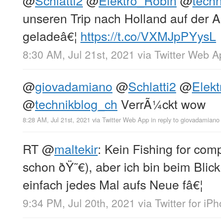
unseren Trip nach Holland auf der 
geladeâ€¦
https://t.co/VXMJpPYysL
8:30 AM, Jul 21st, 2021
via
Twitter Web A
@
giovadamiano
@
Schlatti2
@
Elek
@
technikblog_ch
VerrÃ¼ckt wow
8:28 AM, Jul 21st, 2021
via
Twitter Web App
in reply to giovadamiano
RT
@
maltekir
: Kein Fishing for com
schon ðŸ˜€), aber ich bin beim Blic
einfach jedes Mal aufs Neue fâ€¦
9:34 PM, Jul 20th, 2021
via
Twitter for iP