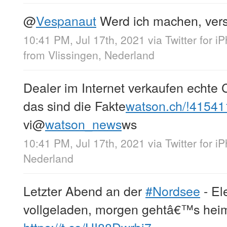
@
Vespanaut
Werd ich machen, ver
10:41 PM, Jul 17th, 2021
via
Twitter for i
from
Vlissingen, Nederland
Dealer im Internet verkaufen echte C
das sind die Fakte
watson.ch/!4154
vi
@
watson_news
ws
10:41 PM, Jul 17th, 2021
via
Twitter for i
Nederland
Letzter Abend an der
#Nordsee
- El
vollgeladen, morgen gehtâ€™s he