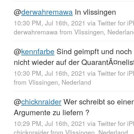
@
derwahremawa
In vlissingen
10:30 PM, Jul 16th, 2021
via
Twitter for i
derwahremawa
from
Vlissingen, Nederlan
@
kennfarbe
Sind geimpft und noch 
nicht wieder auf der QuarantÃ¤nelis
10:30 PM, Jul 16th, 2021
via
Twitter for i
from
Vlissingen, Nederland
@
chicknraider
Wer schreibt so eine
Argumente zu liefern ?
10:29 PM, Jul 16th, 2021
via
Twitter for i
chicknraider
from
Vlissingen, Nederland