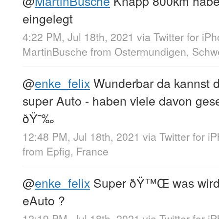
@
MartinBusche
Knapp 800km habe
eingelegt
4:22 PM, Jul 18th, 2021
via
Twitter for iP
MartinBusche
from
Ostermundigen, Schw
@
enke_felix
Wunderbar da kannst du
super Auto - haben viele davon ges
ðŸ˜‰
12:48 PM, Jul 18th, 2021
via
Twitter for i
from
Epfig, France
@
enke_felix
Super ðŸ™Œ was wird 
eAuto ?
12:19 PM, Jul 18th, 2021
via
Twitter for i