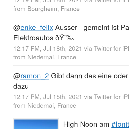
from
Bourgheim, France
@
enke_felix
Ausser - gemeint ist Pa
Elektroautos ðŸ˜‰
12:17 PM, Jul 18th, 2021
via
Twitter for i
from
Niedernai, France
@
ramon_2
Gibt dann das eine oder
dazu
12:17 PM, Jul 18th, 2021
via
Twitter for i
from
Niedernai, France
High Noon am
#Ioni