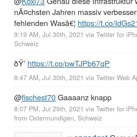
@
Koxi73
Genau diese Infrastruktur w
nÃ¤chsten Jahren massiv verbesser
fehlenden Wasâ€¦
https://t.co/IdGs2
9:19 AM, Jul 30th, 2021
via
Twitter for iP
Schweiz
ðŸ’
https://t.co/pwTJPb67qP
8:47 AM, Jul 30th, 2021
via
Twitter Web 
@
fischest70
Gaaaanz knapp
8:07 PM, Jul 29th, 2021
via
Twitter for iP
from
Ostermundigen, Schweiz