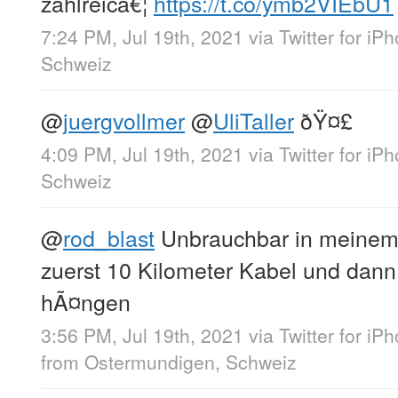
zahlreicâ€¦
https://t.co/ymb2VIEbU1
7:24 PM, Jul 19th, 2021
via
Twitter for iP
Schweiz
@
juergvollmer
@
UliTaller
ðŸ¤£
4:09 PM, Jul 19th, 2021
via
Twitter for iP
Schweiz
@
rod_blast
Unbrauchbar in meinem 
zuerst 10 Kilometer Kabel und dann 
hÃ¤ngen
3:56 PM, Jul 19th, 2021
via
Twitter for iP
from
Ostermundigen, Schweiz