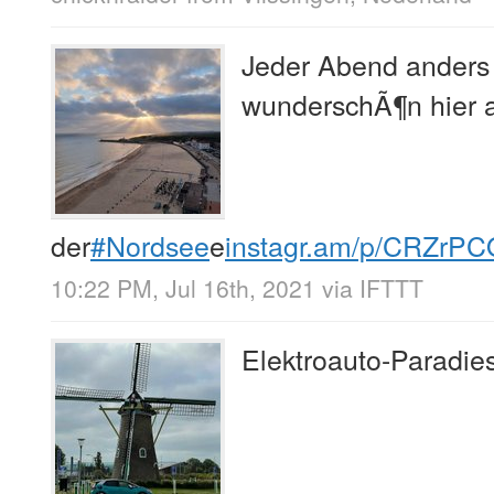
Jeder Abend anders
wunderschÃ¶n hier 
der
#Nordsee
e
instagr.am/p/CRZrPC
10:22 PM, Jul 16th, 2021
via
IFTTT
Elektroauto-Paradie