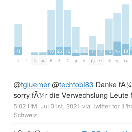
11
16
16
3
26
13
18
10
15
7
4
0
3
4
1
5
7
9
2
6
12
14
8
13
10
11
@
tgluemer
@
techtobi83
Danke fÃ¼r 
sorry fÃ¼r die Verwechslung Leute
5:02 PM, Jul 31st, 2021
via
Twitter for iP
Schweiz