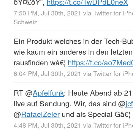
ðŸ¤£ðŸ˜‚
https://t.co/TwDPdL0neX
7:50 PM, Jul 30th, 2021
via
Twitter for iP
Schweiz
Ein Produkt welches in der Tech-B
wie kaum ein anderes in den letzte
rausfinden wâ€¦
https://t.co/ao7Me
6:04 PM, Jul 30th, 2021
via
Twitter for iP
RT
@
Apfelfunk
: Heute Abend ab 21.
live auf Sendung. Wir, das sind
@
jc
@
RafaelZeier
und als Special Gâ€¦
4:48 PM, Jul 30th, 2021
via
Twitter for iP