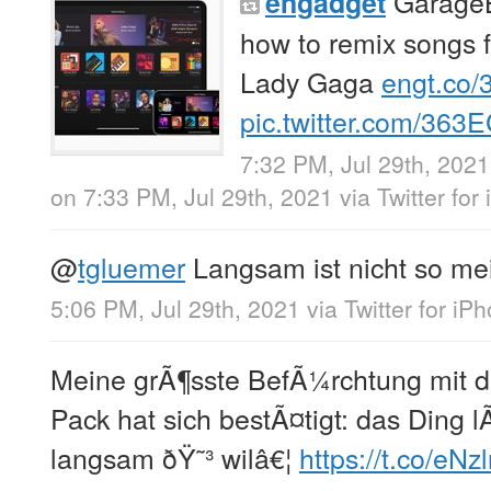
GarageB
engadget
how to remix songs 
Lady Gaga
engt.co/
pic.twitter.com/36
7:32 PM, Jul 29th, 2021
on 7:33 PM, Jul 29th, 2021
via
Twitter for
@
tgluemer
Langsam ist nicht so me
5:06 PM, Jul 29th, 2021
via
Twitter for iP
Meine grÃ¶sste BefÃ¼rchtung mit
Pack hat sich bestÃ¤tigt: das Ding l
langsam ðŸ˜³ wilâ€¦
https://t.co/e