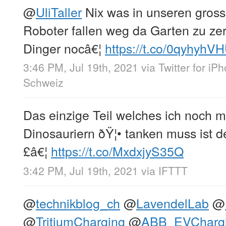
@
UliTaller
Nix was in unseren gross
Roboter fallen weg da Garten zu zer
Dinger nocâ€¦
https://t.co/0qyhyhV
3:46 PM, Jul 19th, 2021
via
Twitter for iP
Schweiz
Das einzige Teil welches ich noch m
Dinosauriern ðŸ¦• tanken muss ist
£â€¦
https://t.co/MxdxjyS35Q
3:42 PM, Jul 19th, 2021
via
IFTTT
@
technikblog_ch
@
LavendelLab
@
@
TritiumCharging
@
ABB_EVCharg