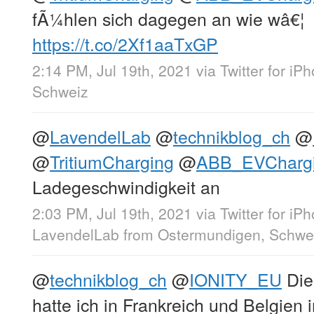
fÃ¼hlen sich dagegen an wie wâ€¦
https://t.co/2Xf1aaTxGP
2:14 PM, Jul 19th, 2021
via
Twitter for iP
Schweiz
@
LavendelLab
@
technikblog_ch
@
@
TritiumCharging
@
ABB_EVCharg
Ladegeschwindigkeit an
2:03 PM, Jul 19th, 2021
via
Twitter for iP
LavendelLab
from
Ostermundigen, Schwe
@
technikblog_ch
@
IONITY_EU
Die
hatte ich in Frankreich und Belgie