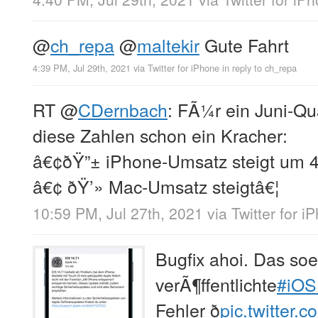
@
ch_repa
@
maltekir
Gute Fahrt
4:39 PM, Jul 29th, 2021
via
Twitter for iPhone
in reply to ch_repa
RT
@
CDernbach
: FÃ¼r ein Juni-Qu
diese Zahlen schon ein Kracher:
â€¢ðŸ”± iPhone-Umsatz steigt um
â€¢ ðŸ’» Mac-Umsatz steigtâ€¦
10:59 PM, Jul 27th, 2021
via
Twitter for i
Bugfix ahoi. Das so
verÃ¶ffentlichte
#iOS
Fehler ð
pic.twitter.