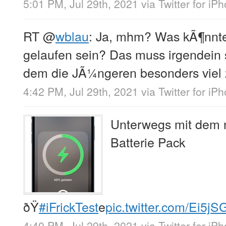
5:01 PM, Jul 29th, 2021
via
Twitter for iP
RT
@
wblau
: Ja, mhm? Was kÃ¶nnte
gelaufen sein? Das muss irgendein 
dem die JÃ¼ngeren besonders viel z
4:42 PM, Jul 29th, 2021
via
Twitter for iP
Unterwegs mit dem
Batterie Pack
ðŸ
#iFrickTest
e
pic.twitter.com/Ei5j
4:40 PM, Jul 29th, 2021
via
Twitter for iP