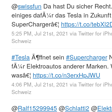
@
swissfun
Da hast Du sicher Recht.
einiges dafÃ¼r das Tesla in Zukunft
SuperChargerâ€¦
https://t.co/tebX
5:25 PM, Jul 21st, 2021
via
Twitter for iP
Schweiz
#Tesla
Ã¶ffnet sein
#Supercharger
N
fÃ¼r Elektroautos anderer Marken.
wasâ€¦
https://t.co/n3erxHpJWU
4:06 PM, Jul 21st, 2021
via
Twitter for iP
Schweiz
@
Ralf15299945
@
Schlatti2
@
Elek