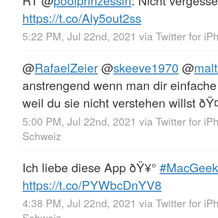
RT
@
poolprinzessin
: Nicht vergesse
https://t.co/Aly5out2ss
5:22 PM, Jul 22nd, 2021
via
Twitter for i
@
RafaelZeier
@
skeeve1970
@
malt
anstrengend wenn man dir einfache
weil du sie nicht verstehen willst ðŸ
5:00 PM, Jul 22nd, 2021
via
Twitter for i
Schweiz
Ich liebe diese App ðŸ¥°
#MacGeek
https://t.co/PYWbcDnYV8
4:38 PM, Jul 22nd, 2021
via
Twitter for i
Schweiz