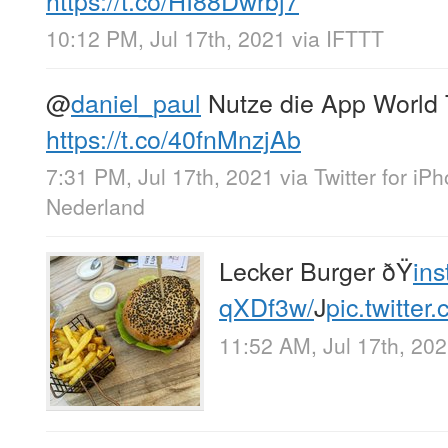
https://t.co/HI88Dwrbj7
10:12 PM, Jul 17th, 2021
via
IFTTT
@
daniel_paul
Nutze die App World 
https://t.co/40fnMnzjAb
7:31 PM, Jul 17th, 2021
via
Twitter for iP
Nederland
Lecker Burger ðŸ
in
qXDf3w/
J
pic.twitte
11:52 AM, Jul 17th, 20