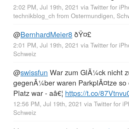
2:02 PM, Jul 19th, 2021
via
Twitter for iP
technikblog_ch
from
Ostermundigen, Sch
@
BernhardMeier8
ðŸ¤£
2:01 PM, Jul 19th, 2021
via
Twitter for iP
Schweiz
@
swissfun
War zum GlÃ¼ck nicht zu
gegenÃ¼ber waren ParkplÃ¤tze so 
Platz war - aâ€¦
https://t.co/87Vtnv
12:56 PM, Jul 19th, 2021
via
Twitter for i
Schweiz