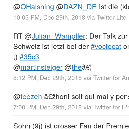
@
OHalsning
@
DAZN_DE
Ist die (
10:03 PM, Dec 29th, 2018
via
Twitter Lite
RT
@
Julian_Wampfler
: Der Talk zur
Schweiz ist jetzt bei der
#voctocat
on
;)
#35c3
@
martinsteiger
@
the
â€¦
8:12 PM, Dec 29th, 2018
via
Twitter for A
@
teezeh
â€žhoni soit qui mal y p
7:00 PM, Dec 29th, 2018
via
Twitter for i
Sohn (9j) ist grosser Fan der Premi