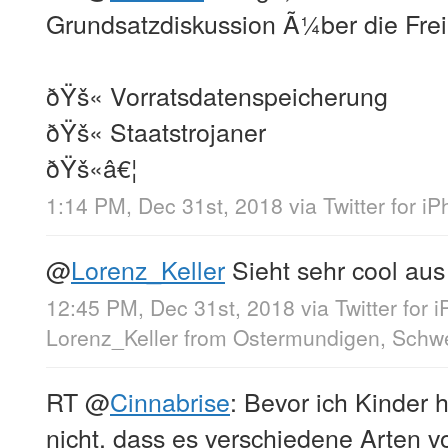
Grundsatzdiskussion Ã¼ber die Frei
ðŸš« Vorratsdatenspeicherung
ðŸš« Staatstrojaner
ðŸš«â€¦
1:14 PM, Dec 31st, 2018
via
Twitter for i
@
Lorenz_Keller
Sieht sehr cool aus
12:45 PM, Dec 31st, 2018
via
Twitter for 
Lorenz_Keller
from
Ostermundigen, Schw
RT
@
Cinnabrise
: Bevor ich Kinder h
nicht, dass es verschiedene Arten vo