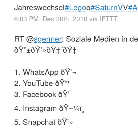
Jahreswechsel
#Lego
o
#SaturnV
V
#A
6:03 PM, Dec 30th, 2018
via
IFTTT
RT
@
sgenner
: Soziale Medien in d
ðŸ”±ðŸ’»ðŸ‡¨ðŸ‡­
1. WhatsApp ðŸ’¬
2. YouTube ðŸ”¹
3. Facebook ðŸ’
4. Instagram ðŸ–¼ï¸
5. Snapchat ðŸ’»