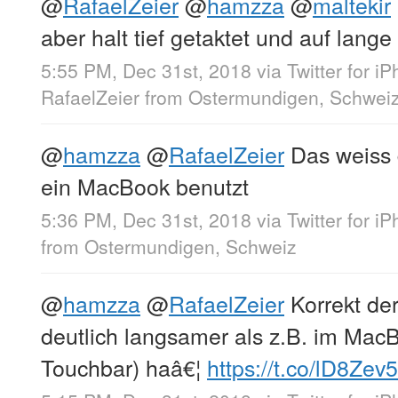
@
RafaelZeier
@
hamzza
@
maltekir
aber halt tief getaktet und auf lang
5:55 PM, Dec 31st, 2018
via
Twitter for i
RafaelZeier
from
Ostermundigen, Schwei
@
hamzza
@
RafaelZeier
Das weiss
ein MacBook benutzt
5:36 PM, Dec 31st, 2018
via
Twitter for i
from
Ostermundigen, Schweiz
@
hamzza
@
RafaelZeier
Korrekt der
deutlich langsamer als z.B. im Mac
Touchbar) haâ€¦
https://t.co/lD8Zev