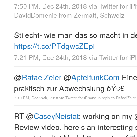
7:50 PM, Dec 24th, 2018
via
Twitter for i
DavidDomenic
from
Zermatt, Schweiz
Stilecht- wie man das so macht in 
https://t.co/PTdgwcZEpi
7:21 PM, Dec 24th, 2018
via
Twitter for i
@
RafaelZeier
@
ApfelfunkCom
Eine
praktisch zur Abwechslung ðŸ¤£
7:19 PM, Dec 24th, 2018
via
Twitter for iPhone
in reply to RafaelZeier
RT
@
CaseyNeistat
: working on my
Review video. here’s an interesting