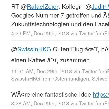
RT
@
RafaelZeier
: Kollegin
@
Judith
Googles Nummer 7 getroffen und Ã
Zukunftstechnologien und den Face
4:23 PM, Dec 29th, 2018
via
Twitter for i
@
SwissInHKG
Guten Flug âœˆï¸ nÃ
einen Kaffee â˜•ï¸ zusammen
11:31 AM, Dec 29th, 2018
via
Twitter for 
SwissInHKG
from
Ostermundigen, Schwei
WÃ¤re eine fantastische Idee
https
8:28 AM, Dec 29th, 2018
via
Twitter for i