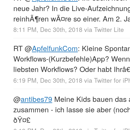
neue Jahr? In die Live-Aufzeichnun
reinhÃ¶ren wÃ¤re so einer. Am 2. J
8:11 PM, Dec 30th, 2018
via
Twitter Lite
RT
@
ApfelfunkCom
: Kleine Spontan
Workflows-(Kurzbefehle)App? Wenn 
liebsten Workflows? Oder habt Ihrâ€
6:19 PM, Dec 30th, 2018
via
Twitter for i
@
antibes79
Meine Kids bauen das
zusammen - ich lasse sie aber (noch
ðŸ¤£