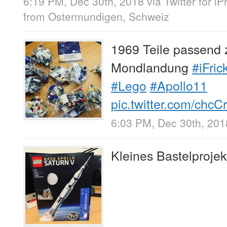
6:19 PM, Dec 30th, 2018
via
Twitter for i
from
Ostermundigen, Schweiz
1969 Teile passend 
Mondlandung
#iFric
#Lego
#Apollo11
pic.twitter.com/chc
6:03 PM, Dec 30th, 201
Kleines Bastelproje