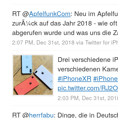
RT
@
ApfelfunkCom
: Neu im Apfelfu
zurÃ¼ck auf das Jahr 2018 - wie oft
abgerufen wurde und was uns die Z
2:07 PM, Dec 31st, 2018
via
Twitter for i
Drei verschiedene iP
verschiedenen Kam
#iPhoneXR
#iPhone
pic.twitter.com/RJ
2:03 PM, Dec 31st, 201
RT
@
herrfabu
: Dinge, die in Deuts