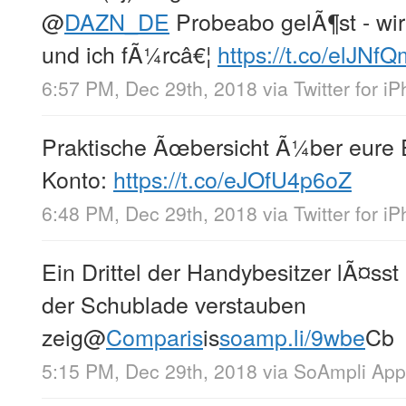
@
DAZN_DE
Probeabo gelÃ¶st - wi
und ich fÃ¼rcâ€¦
https://t.co/elJNf
6:57 PM, Dec 29th, 2018
via
Twitter for i
Praktische Ãœbersicht Ã¼ber eure 
Konto:
https://t.co/eJOfU4p6oZ
6:48 PM, Dec 29th, 2018
via
Twitter for i
Ein Drittel der Handybesitzer lÃ¤sst
der Schublade verstauben
zeig
@
Comparis
is
soamp.li/9wbe
Cb
5:15 PM, Dec 29th, 2018
via
SoAmpli App