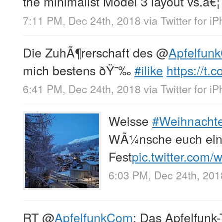
the minimalist Model 3 layout vs.â€¦
7:11 PM, Dec 24th, 2018
via
Twitter for i
Die ZuhÃ¶rerschaft des
@
Apfelfun
mich bestens ðŸ˜‰
#ilike
https://t.
6:41 PM, Dec 24th, 2018
via
Twitter for i
Weisse
#Weihnacht
WÃ¼nsche euch ein
Fest
pic.twitter.com
6:03 PM, Dec 24th, 201
RT
@
ApfelfunkCom
: Das Apfelfun