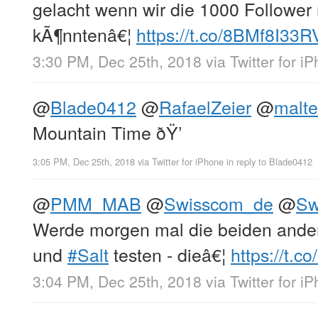
gelacht wenn wir die 1000 Follower
kÃ¶nntenâ€¦
https://t.co/8BMf8I33R
3:30 PM, Dec 25th, 2018
via
Twitter for i
@
Blade0412
@
RafaelZeier
@
malte
Mountain Time ðŸ’
3:05 PM, Dec 25th, 2018
via
Twitter for iPhone
in reply to Blade0412
@
PMM_MAB
@
Swisscom_de
@
Sw
Werde morgen mal die beiden ande
und
#Salt
testen - dieâ€¦
https://t.c
3:04 PM, Dec 25th, 2018
via
Twitter for i