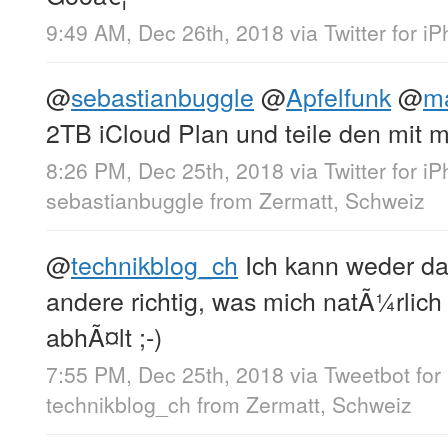
9:49 AM, Dec 26th, 2018
via
Twitter for i
@
sebastianbuggle
@
Apfelfunk
@
ma
2TB iCloud Plan und teile den mit m
8:26 PM, Dec 25th, 2018
via
Twitter for i
sebastianbuggle
from
Zermatt, Schweiz
@
technikblog_ch
Ich kann weder da
andere richtig, was mich natÃ¼rlich
abhÃ¤lt ;-)
7:55 PM, Dec 25th, 2018
via
Tweetbot for 
technikblog_ch
from
Zermatt, Schweiz