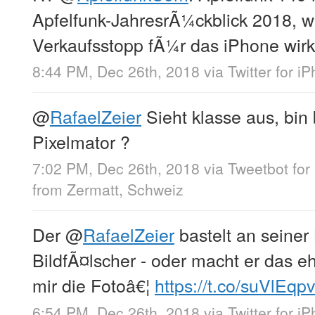
Apfelfunk-JahresrÃ¼ckblick 2018, 
Verkaufsstopp fÃ¼r das iPhone wirk
8:44 PM, Dec 26th, 2018
via
Twitter for i
@
RafaelZeier
Sieht klasse aus, bin 
Pixelmator ?
7:02 PM, Dec 26th, 2018
via
Tweetbot for 
from
Zermatt, Schweiz
Der
@
RafaelZeier
bastelt an seiner 
BildfÃ¤lscher - oder macht er das 
mir die Fotoâ€¦
https://t.co/suVlEq
6:54 PM, Dec 26th, 2018
via
Twitter for i