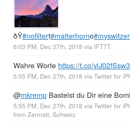
ðŸ
#nofilter
t
#matterhorn
o
#myswitzer
6:03 PM, Dec 27th, 2018
via
IFTTT
Wahre Worte
https://t.co/vlJ02fSsw3
5:55 PM, Dec 27th, 2018
via
Twitter for i
@
mkremp
Bastelst du Dir eine Bom
5:55 PM, Dec 27th, 2018
via
Twitter for i
from
Zermatt, Schweiz