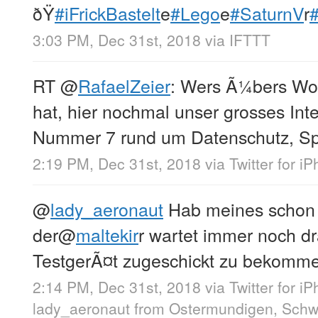
ðŸ
#iFrickBastelt
e
#Lego
e
#SaturnV
r
3:03 PM, Dec 31st, 2018
via
IFTTT
RT
@
RafaelZeier
: Wers Ã¼bers Wo
hat, hier nochmal unser grosses Int
Nummer 7 rund um Datenschutz, Sp
2:19 PM, Dec 31st, 2018
via
Twitter for i
@
lady_aeronaut
Hab meines schon 
der
@
maltekir
r wartet immer noch dr
TestgerÃ¤t zugeschickt zu bekomm
2:14 PM, Dec 31st, 2018
via
Twitter for i
lady_aeronaut
from
Ostermundigen, Schw