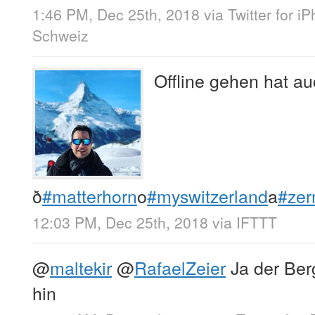
1:46 PM, Dec 25th, 2018
via
Twitter for i
Schweiz
Offline gehen hat au
ð
#matterhorn
o
#myswitzerland
a
#zer
12:03 PM, Dec 25th, 2018
via
IFTTT
@
maltekir
@
RafaelZeier
Ja der Ber
hin