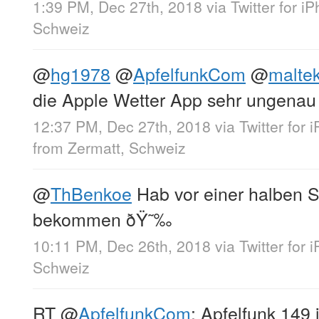
1:39 PM, Dec 27th, 2018
via
Twitter for i
Schweiz
@
hg1978
@
ApfelfunkCom
@
maltek
die Apple Wetter App sehr ungenau 
12:37 PM, Dec 27th, 2018
via
Twitter for 
from
Zermatt, Schweiz
@
ThBenkoe
Hab vor einer halben 
bekommen ðŸ˜‰
10:11 PM, Dec 26th, 2018
via
Twitter for 
Schweiz
RT
@
ApfelfunkCom
: Apfelfunk 149 