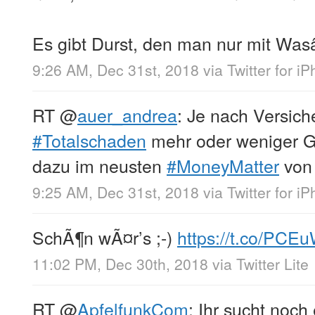
Es gibt Durst, den man nur mit Was
9:26 AM, Dec 31st, 2018
via
Twitter for i
RT
@
auer_andrea
: Je nach Versic
#Totalschaden
mehr oder weniger G
dazu im neusten
#MoneyMatter
vo
9:25 AM, Dec 31st, 2018
via
Twitter for i
SchÃ¶n wÃ¤r’s ;-)
https://t.co/PC
11:02 PM, Dec 30th, 2018
via
Twitter Lite
RT
@
ApfelfunkCom
: Ihr sucht noch