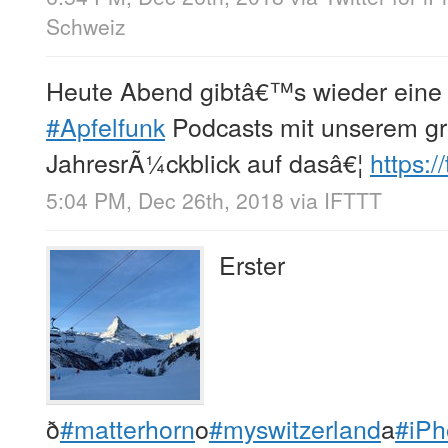
Schweiz
Heute Abend gibtâ€™s wieder eine
#Apfelfunk
Podcasts mit unserem g
JahresrÃ¼ckblick auf dasâ€¦
https:
5:04 PM, Dec 26th, 2018
via
IFTTT
Erster
ð
#matterhorn
o
#myswitzerland
a
#iP