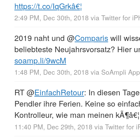
https://t.co/IqGrkâ€¦
2:49 PM, Dec 30th, 2018
via
Twitter for i
2019 naht und
@
Comparis
will wiss
beliebteste Neujahrsvorsatz? Hier 
soamp.li/9wcM
1:48 PM, Dec 30th, 2018
via
SoAmpli App
RT
@
EinfachRetour
: In diesen Tag
Pendler ihre Ferien. Keine so einfac
Kontrolleur, wie man meinen kÃ¶â€¦
11:40 PM, Dec 29th, 2018
via
Twitter for 