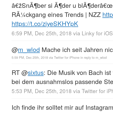
â€žSnÃ¶ber si Ã¶der u blÃ¶derâ€
RÃ¼ckgang eines Trends | NZZ
htt
https://t.co/ziyeSKHYpK
6:59 PM, Dec 25th, 2018
via
Linky for iOS
@
m_wlod
Mache ich seit Jahren ni
5:59 PM, Dec 25th, 2018
via
Twitter for iPhone
in reply to m_wlod
RT
@
sixtus
: Die Musik von Bach ist 
bei dem ausnahmslos passende Stei
5:53 PM, Dec 25th, 2018
via
Twitter for i
Ich finde ihr solltet mir auf Instagr