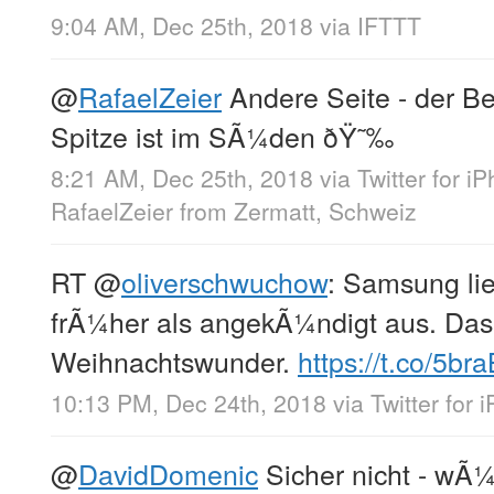
9:04 AM, Dec 25th, 2018
via
IFTTT
@
RafaelZeier
Andere Seite - der B
Spitze ist im SÃ¼den ðŸ˜‰
8:21 AM, Dec 25th, 2018
via
Twitter for i
RafaelZeier
from
Zermatt, Schweiz
RT
@
oliverschwuchow
: Samsung lie
frÃ¼her als angekÃ¼ndigt aus. Das 
Weihnachtswunder.
https://t.co/5br
10:13 PM, Dec 24th, 2018
via
Twitter for 
@
DavidDomenic
Sicher nicht - wÃ¼