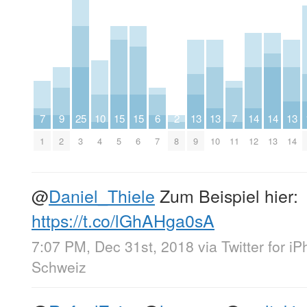
7
9
25
10
15
15
6
2
13
13
7
14
14
13
1
2
3
4
5
6
7
8
9
10
11
12
13
14
@
Daniel_Thiele
Zum Beispiel hier:
https://t.co/lGhAHga0sA
7:07 PM, Dec 31st, 2018
via
Twitter for i
Schweiz