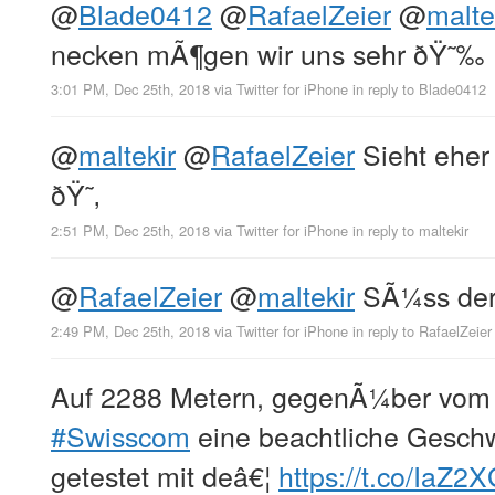
@
Blade0412
@
RafaelZeier
@
malte
necken mÃ¶gen wir uns sehr ðŸ˜‰
3:01 PM, Dec 25th, 2018
via
Twitter for iPhone
in reply to Blade0412
@
maltekir
@
RafaelZeier
Sieht eher
ðŸ˜‚
2:51 PM, Dec 25th, 2018
via
Twitter for iPhone
in reply to maltekir
@
RafaelZeier
@
maltekir
SÃ¼ss der
2:49 PM, Dec 25th, 2018
via
Twitter for iPhone
in reply to RafaelZeier
Auf 2288 Metern, gegenÃ¼ber vo
#Swisscom
eine beachtliche Gesch
getestet mit deâ€¦
https://t.co/IaZ2