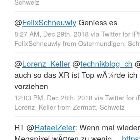
Schweiz
@
FelixSchneuwly
Geniess es
8:27 AM, Dec 29th, 2018
via
Twitter for i
FelixSchneuwly
from
Ostermundigen, Sch
@
Lorenz_Keller
@
technikblog_ch
auch so das XR ist Top wÃ¼rde ich
vorziehen
12:03 PM, Dec 28th, 2018
via
Twitter for 
Lorenz_Keller
from
Zermatt, Schweiz
RT
@
RafaelZeier
: Wenn mal wieder
Megapixel wÃ¤ren zu wenig…
http