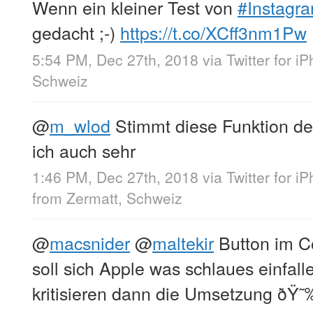
Wenn ein kleiner Test von
#Instagr
gedacht ;-)
https://t.co/XCff3nm1Pw
5:54 PM, Dec 27th, 2018
via
Twitter for i
Schweiz
@
m_wlod
Stimmt diese Funktion d
ich auch sehr
1:46 PM, Dec 27th, 2018
via
Twitter for i
from
Zermatt, Schweiz
@
macsnider
@
maltekir
Button im Co
soll sich Apple was schlaues einfalle
kritisieren dann die Umsetzung ðŸ