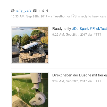
@
harry_cars
Stimmt ;-)
10:33 AM, Sep 28th, 2017
via
Tweetbot for iÎŸS
in reply to harry_cars
Ready to fly
#DJISpark
#iFrickTest
9:26 AM, Sep 28th, 2017
via
IFTTT
Direkt neben der Dusche mit freil
9:09 AM, Sep 28th, 2017
via
IFTTT