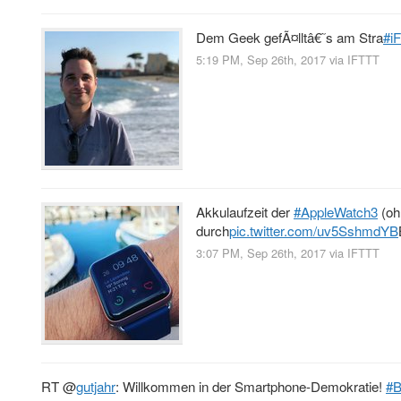
Dem Geek gefÃ¤lltâ€˜s am Stra
#iF
5:19 PM, Sep 26th, 2017
via
IFTTT
Akkulaufzeit der
#AppleWatch3
(oh
durch
pic.twitter.com/uv5SshmdYB
3:07 PM, Sep 26th, 2017
via
IFTTT
RT
@
gutjahr
: Willkommen in der Smartphone-Demokratie!
#