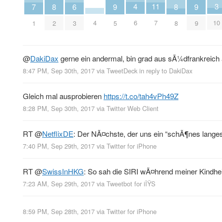
4
3
11
9
9
8
8
7
6
6
10
4
7
5
9
2
8
1
3
@
DakiDax
gerne ein andermal, bin grad aus sÃ¼dfrankreic
8:47 PM, Sep 30th, 2017
via
TweetDeck
in reply to DakiDax
Gleich mal ausprobieren
https://t.co/tah4vPh49Z
8:28 PM, Sep 30th, 2017
via
Twitter Web Client
RT
@
NetflixDE
: Der NÃ¤chste, der uns ein “schÃ¶nes lang
7:40 PM, Sep 29th, 2017
via
Twitter for iPhone
RT
@
SwissInHKG
: So sah die SIRI wÃ¤hrend meiner Kindheit
7:23 AM, Sep 29th, 2017
via
Tweetbot for iÎŸS
8:59 PM, Sep 28th, 2017
via
Twitter for iPhone