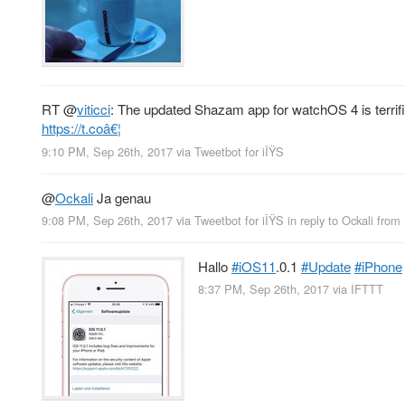
RT
@
viticci
: The updated Shazam app for watchOS 4 is terrif
https://t.coâ€¦
9:10 PM, Sep 26th, 2017
via
Tweetbot for iÎŸS
@
Ockali
Ja genau
9:08 PM, Sep 26th, 2017
via
Tweetbot for iÎŸS
in reply to Ockali
from
Hallo
#iOS11
.0.1
#Update
#iPhone
8:37 PM, Sep 26th, 2017
via
IFTTT