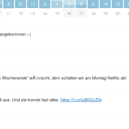
5
4
14
3
12
11
21
8
8
6
17
15
19
16
20
13
12
11
14
18
h angekommen ;-)
es Wochenende” wÃ¼nscht, dem schalten wir am Montag Netflix ab!
 aus. Und sie konnte fast alles.
https://t.co/luBtQIJZId