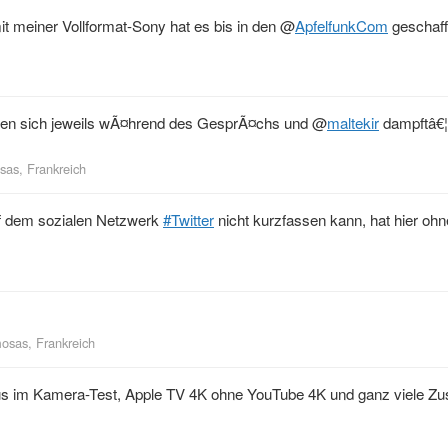
it meiner Vollformat-Sony hat es bis in den
@
ApfelfunkCom
geschaff
eben sich jeweils wÃ¤hrend des GesprÃ¤chs und
@
maltekir
dampftâ€¦
as, Frankreich
auf dem sozialen Netzwerk
#Twitter
nicht kurzfassen kann, hat hier ohn
osas, Frankreich
Plus im Kamera-Test, Apple TV 4K ohne YouTube 4K und ganz viele Zus