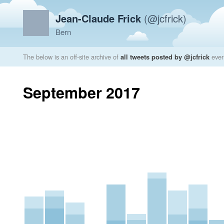
Jean-Claude Frick
(@jcfrick)
Bern
The below is an off-site archive of
all tweets posted by @jcfrick
ever
September 2017