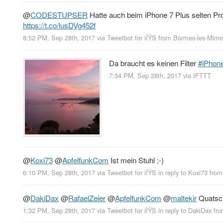
@
CODESTUPSER
Hatte auch beim iPhone 7 Plus selten Pr
https://t.co/lusDVg452f
8:52 PM, Sep 28th, 2017
via
Tweetbot for iÎŸS
from
Bormes-les-Mimos
Da braucht es keinen Filter
#iPhon
7:34 PM, Sep 28th, 2017
via
IFTTT
@
Koxi73
@
ApfelfunkCom
Ist mein Stuhl ;-)
6:10 PM, Sep 28th, 2017
via
Tweetbot for iÎŸS
in reply to Koxi73
fro
@
DakiDax
@
RafaelZeier
@
ApfelfunkCom
@
maltekir
Quatsc
1:32 PM, Sep 28th, 2017
via
Tweetbot for iÎŸS
in reply to DakiDax
fr