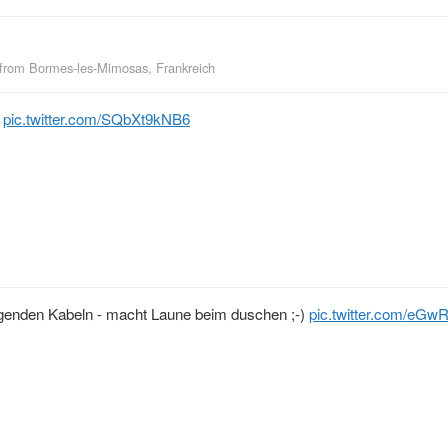
from
Bormes-les-Mimosas, Frankreich
pic.twitter.com/SQbXt9kNB6
iegenden Kabeln - macht Laune beim duschen ;-)
pic.twitter.com/eG