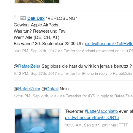
DakiDax
*VERLOSUNG*
Gewinn: Apple AirPods
Was tun? Retweet und Fav.
Wer? Alle (DE, CH, AT)
Bis wann? 30. September 22:00 Uhr
pic.twitter.com/71o9Rvll
3:01 PM, Sep 27th, 2017
via
Twitter for Android
(retweeted on 9:13 
@
RafaelZeier
Sag bloss die hast du wirklich jemals benutzt ?
9:12 PM, Sep 27th, 2017
via
Twitter for iPhone
in reply to RafaelZeier
@
RafaelZeier
@
Ockali
Nein
12:18 PM, Sep 27th, 2017
via
Tweetbot for iÎŸS
in reply to RafaelZeie
Teuerster
#LatteMacchiatto
ever, a
pic.twitter.com/kbw0iLOB1u
10:33 AM, Sep 27th, 2017
via
IFTTT