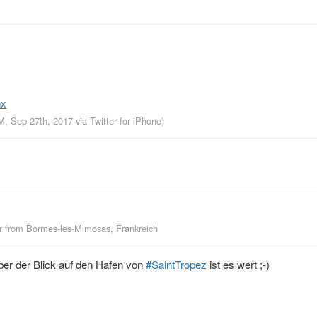
nx
PM, Sep 27th, 2017
via
Twitter for iPhone
)
r
from
Bormes-les-Mimosas, Frankreich
ber der Blick auf den Hafen von
#SaintTropez
ist es wert ;-)