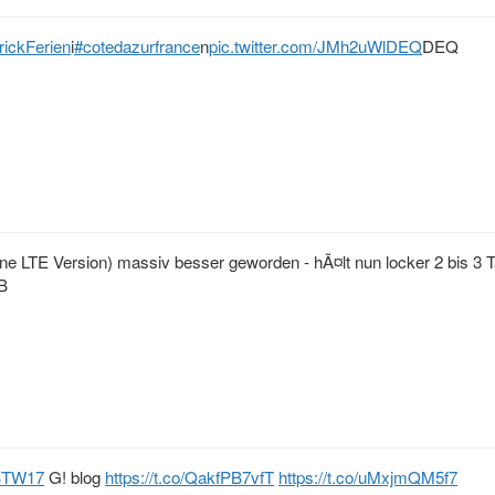
rickFerien
i
#cotedazurfrance
n
pic.twitter.com/JMh2uWlDEQ
DEQ
ne LTE Version) massiv besser geworden - hÃ¤lt nun locker 2 bis 3 
B
BTW17
G! blog
https://t.co/QakfPB7vfT
https://t.co/uMxjmQM5f7