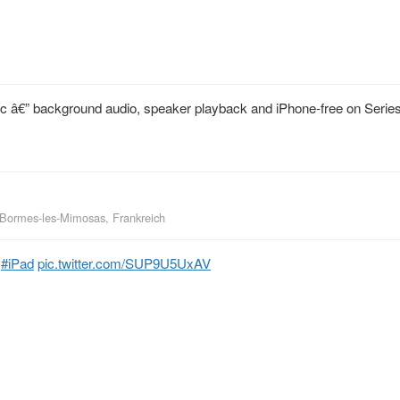
ic â€” background audio, speaker playback and iPhone-free on Serie
Bormes-les-Mimosas, Frankreich
#iPad
pic.twitter.com/SUP9U5UxAV