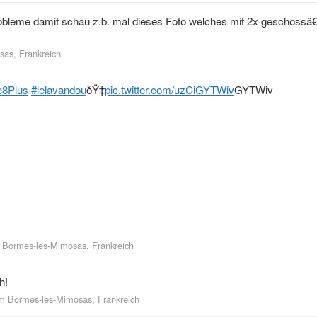
obleme damit schau z.b. mal dieses Foto welches mit 2x geschossâ€
as, Frankreich
e8Plus
#lelavandou
ðŸ‡
pic.twitter.com/uzCiGYTWiv
GYTWiv
m
Bormes-les-Mimosas, Frankreich
h!
om
Bormes-les-Mimosas, Frankreich