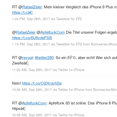
RT
@
RafaelZeier
: Mein kleiner Vergleich des iPhone 8 Plus m
https://t.câ€¦
1:24 PM, Sep 28th, 2017
via
Tweetbot for iÎŸS
@
RafaelZeier
@
ApfelfunkCom
Die Titel unserer Folgen erg
https://t.co/6U6vdeFSl5
1:13 PM, Sep 28th, 2017
via
Tweetbot for iÎŸS
from
Bormes-les-Mimos
RT
@
revogt
:
#twitter280
: So ein ðŸ’©, aber echt! Wer sich 
Zweifeâ€¦
11:00 AM, Sep 28th, 2017
via
Twitter for iPhone
Nein!
https://t.co/OiDfcgyhSe
10:59 AM, Sep 28th, 2017
via
Twitter for iPhone
from
Bormes-les-Mim
RT
@
ApfelfunkCom
: Apfelfunk 83 ist online: Das iPhone 8 
httpsâ€¦
10:58 AM, Sep 28th, 2017
via
Twitter for iPhone