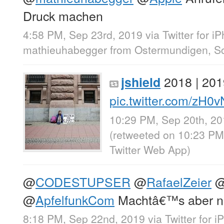
Druck machen
4:58 PM, Sep 23rd, 2019
via
Twitter for i
mathieuhabegger
from
Ostermundigen, S
2018 | 201
jshield
pic.twitter.com/zH
10:29 PM, Sep 20th, 2
(retweeted on 10:23 P
Twitter Web App
)
@
CODESTUPSER
@
RafaelZeier
@
ApfelfunkCom
Machtâ€™s aber ni
8:18 PM, Sep 22nd, 2019
via
Twitter for 