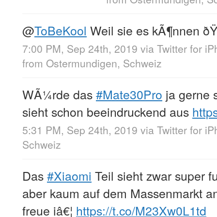
@
ToBeKool
Weil sie es kÃ¶nnen ð
7:00 PM, Sep 24th, 2019
via
Twitter for i
from
Ostermundigen, Schweiz
WÃ¼rde das
#Mate30Pro
ja gerne 
sieht schon beeindruckend aus
http
5:31 PM, Sep 24th, 2019
via
Twitter for i
Schweiz
Das
#Xiaomi
Teil sieht zwar super fu
aber kaum auf dem Massenmarkt a
freue iâ€¦
https://t.co/M23Xw0L1td