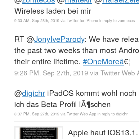
Wireless laden bei mir
9:33 AM, Sep 28th, 2019
via
Twitter for iPhone
in reply to zomtecos
RT
@
JonyIveParody
: We have rele
the past two weeks than most Andro
their entire lifetime.
#OneMoreâ
€¦
9:26 PM, Sep 27th, 2019
via
Twitter Web 
@
digichr
iPadOS kommt wohl noch 
ich das Beta Profil lÃ¶schen
8:37 PM, Sep 27th, 2019
via
Twitter Web App
in reply to digichr
Apple haut iOS13.1.