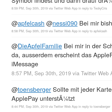
8:59 PM, Sep 30th, 2019
via
Twitter Web App
in reply to TeckyCris
@
apfelcash
@
nessi090
Bei mir bish
8:58 PM, Sep 30th, 2019
via
Twitter Web App
in reply to apfelcash
@
DieApfelFamilie
Bei mir in der Sc
da, ausserdem erscheint das AppleP
iMessage
8:57 PM, Sep 30th, 2019
via
Twitter Web 
@
toensberger
Sollte mit jeder Kart
ApplePay unterstÃ¼tzt
8:44 PM, Sep 30th, 2019
via
Twitter Web App
in reply to toensberger