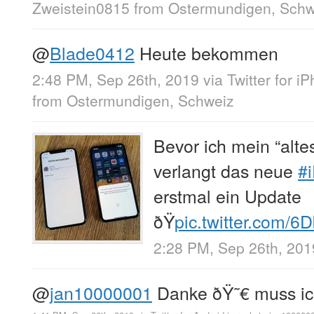
Zweistein0815
from
Ostermundigen, Schw
@
Blade0412
Heute bekommen
2:48 PM, Sep 26th, 2019
via
Twitter for i
from
Ostermundigen, Schweiz
Bevor ich mein “alte
verlangt das neue
#
erstmal ein Update
ðŸ
pic.twitter.com/
2:28 PM, Sep 26th, 201
@
jan10000001
Danke ðŸ˜€ muss ic