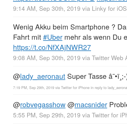
9:14 AM, Sep 30th, 2019
via
Linky for iOS
Wenig Akku beim Smartphone ? Dan
Fahrt mit
#Uber
mehr als wenn Du ei
https://t.co/NfXAjNWR27
9:08 AM, Sep 30th, 2019
via
Twitter Web 
@
lady_aeronaut
Super Tasse â˜•ï¸;-
7:19 PM, Sep 29th, 2019
via
Twitter for iPhone
in reply to lady_aeron
@
robvegasshow
@
macsnider
Probl
5:55 PM, Sep 29th, 2019
via
Twitter for i