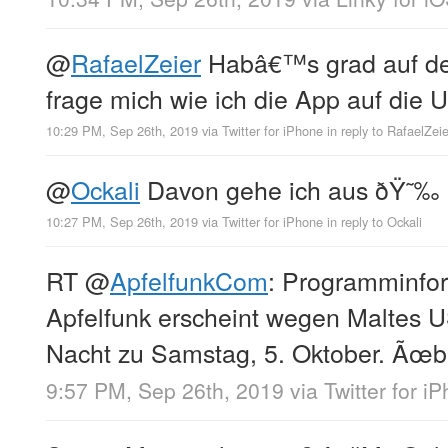
@
RafaelZeier
Habâ€™s grad auf de
frage mich wie ich die App auf die
10:29 PM, Sep 26th, 2019
via
Twitter for iPhone
in reply to RafaelZeie
@
Ockali
Davon gehe ich aus ðŸ˜‰
10:27 PM, Sep 26th, 2019
via
Twitter for iPhone
in reply to Ockali
RT
@
ApfelfunkCom
: Programminfo
Apfelfunk erscheint wegen Maltes U
Nacht zu Samstag, 5. Oktober. Ãœb
9:57 PM, Sep 26th, 2019
via
Twitter for i