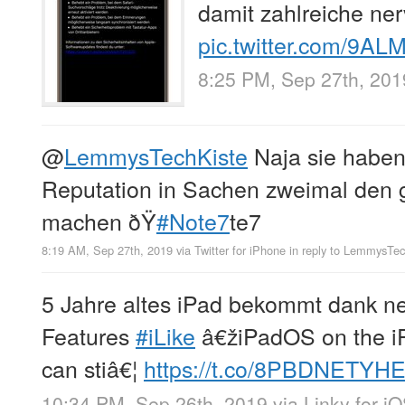
damit zahlreiche ner
pic.twitter.com/9A
8:25 PM, Sep 27th, 201
@
LemmysTechKiste
Naja sie haben
Reputation in Sachen zweimal den g
machen ðŸ
#Note7
te7
8:19 AM, Sep 27th, 2019
via
Twitter for iPhone
in reply to LemmysTec
5 Jahre altes iPad bekommt dank 
Features
#iLike
â€žiPadOS on the iPa
can stiâ€¦
https://t.co/8PBDNETYH
10:34 PM, Sep 26th, 2019
via
Linky for i