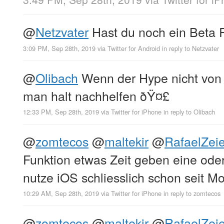
@
Netzvater
Hast du noch ein Beta Pro
3:09 PM, Sep 28th, 2019
via
Twitter for Android
in reply to Netzvater
@
Olibach
Wenn der Hype nicht von
man halt nachhelfen ðŸ¤£
12:33 PM, Sep 28th, 2019
via
Twitter for iPhone
in reply to Olibach
@
zomtecos
@
maltekir
@
RafaelZeie
Funktion etwas Zeit geben eine od
nutze iOS schliesslich schon seit M
10:29 AM, Sep 28th, 2019
via
Twitter for iPhone
in reply to zomtecos
@
zomtecos
@
maltekir
@
RafaelZeie