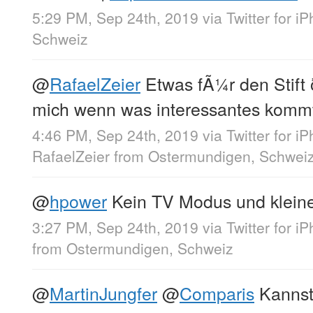
5:29 PM, Sep 24th, 2019
via
Twitter for i
Schweiz
@
RafaelZeier
Etwas fÃ¼r den Stift
mich wenn was interessantes komm
4:46 PM, Sep 24th, 2019
via
Twitter for i
RafaelZeier
from
Ostermundigen, Schwei
@
hpower
Kein TV Modus und klein
3:27 PM, Sep 24th, 2019
via
Twitter for i
from
Ostermundigen, Schweiz
@
MartinJungfer
@
Comparis
Kannst