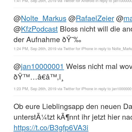
1:41 PM, Sep 26th, 2019
via
Twitter for Android
in reply to jan100000
@
Nolte_Markus
@
RafaelZeier
@
ma
@
KfzPodcast
Bloss nicht will die a
der Aufnahme ðŸ˜‰
1:24 PM, Sep 26th, 2019
via
Twitter for iPhone
in reply to Nolte_Mark
@
jan10000001
Weiss nicht mal wov
ðŸ™…â€â™‚ï¸
1:23 PM, Sep 26th, 2019
via
Twitter for iPhone
in reply to jan1000000
Ob eure Lieblingsapp den neuen D
unterstÃ¼tzt kÃ¶nnt ihr jetzt hier n
https://t.co/B3gfp6VA3i