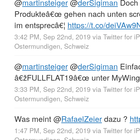
@
martinsteiger
@
derSigiman
Doch 
Produkteâ€œ gehen nach unten scr
im entsprecâ€¦
https://t.co/deiVAw
3:42 PM, Sep 22nd, 2019
via
Twitter for 
Ostermundigen, Schweiz
@
martinsteiger
@
derSigiman
Einfa
â€žFULLFLAT19â€œ unter MyWing
3:33 PM, Sep 22nd, 2019
via
Twitter for 
Ostermundigen, Schweiz
Was meint
@
RafaelZeier
dazu ?
ht
1:47 PM, Sep 22nd, 2019
via
Twitter for 
Ostermundigen, Schweiz