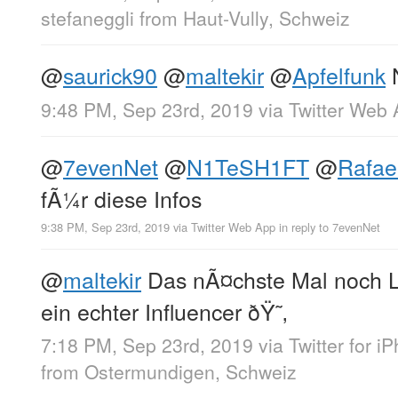
stefaneggli
from
Haut-Vully, Schweiz
@
saurick90
@
maltekir
@
Apfelfunk
N
9:48 PM, Sep 23rd, 2019
via
Twitter Web
@
7evenNet
@
N1TeSH1FT
@
Rafae
fÃ¼r diese Infos
9:38 PM, Sep 23rd, 2019
via
Twitter Web App
in reply to 7evenNet
@
maltekir
Das nÃ¤chste Mal noch L
ein echter Influencer ðŸ˜‚
7:18 PM, Sep 23rd, 2019
via
Twitter for i
from
Ostermundigen, Schweiz