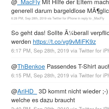
@
_MacFly
Mit Hilfe der Eltern mac
generell darum bargeldlose MÃ¶glic
6:28 PM, Sep 28th, 2019
via
Twitter for iPhone
in reply to _MacFly
So geht das! Sollte Ã¼berall verpfl
werden
https://t.co/vg9vMiFK9z
6:17 PM, Sep 28th, 2019
via
Twitter for i
@
ThBenkoe
Passendes T-Shirt auc
6:15 PM, Sep 28th, 2019
via
Twitter for i
@
AriHD_
3D kommt nicht wieder ;-)
welche es dazu braucht
3:49 PM, Sep 28th, 2019
via
Twitter for i