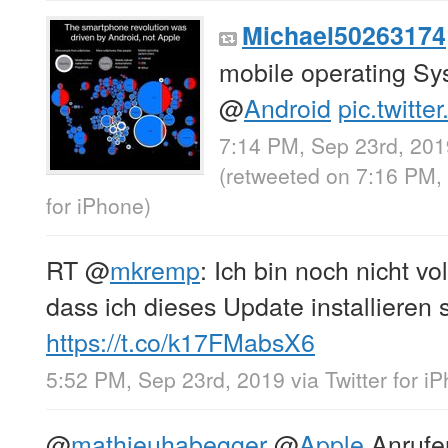
Michael50263174
mobile operating S
@
Android
pic.twitt
7:14 PM, Sep 23rd, 201
(retweeted on 7:16 PM,
for iPhone
)
RT
@
mkremp
: Ich bin noch nicht v
dass ich dieses Update installieren s
https://t.co/k17FMabsX6
5:52 PM, Sep 23rd, 2019
via
Twitter for i
@
mathieuhabegger
@
Apple
Anrufe