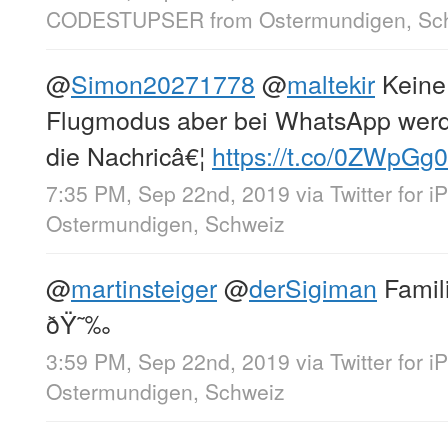
CODESTUPSER
from
Ostermundigen, Sc
@
Simon20271778
@
maltekir
Keine
Flugmodus aber bei WhatsApp werde
die Nachricâ€¦
https://t.co/0ZWpGg
7:35 PM, Sep 22nd, 2019
via
Twitter for 
Ostermundigen, Schweiz
@
martinsteiger
@
derSigiman
Famili
ðŸ˜‰
3:59 PM, Sep 22nd, 2019
via
Twitter for 
Ostermundigen, Schweiz