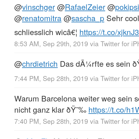
@
vinschger
@
RafaelZeier
@
pokips
@
renatomitra
@
sascha_p
Sehr cool 
schliesslich wicâ€¦
https://t.co/xjkn
8:53 AM, Sep 29th, 2019
via
Twitter for i
@
chrdietrich
Das dÃ¼rfte es sein ðŸ
7:44 PM, Sep 28th, 2019
via
Twitter for i
Warum Barcelona weiter weg sein sol
nicht ganz klar ðŸ˜‰
https://t.co/
7:40 PM, Sep 28th, 2019
via
Twitter for i