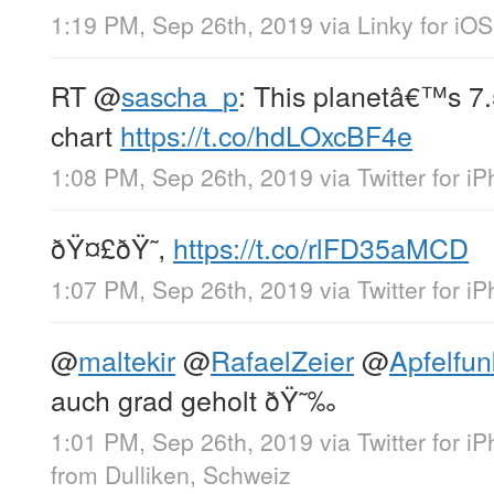
1:19 PM, Sep 26th, 2019
via
Linky for iOS
RT
@
sascha_p
: This planetâ€™s 7.5
chart
https://t.co/hdLOxcBF4e
1:08 PM, Sep 26th, 2019
via
Twitter for i
ðŸ¤£ðŸ˜‚
https://t.co/rlFD35aMCD
1:07 PM, Sep 26th, 2019
via
Twitter for i
@
maltekir
@
RafaelZeier
@
Apfelfu
auch grad geholt ðŸ˜‰
1:01 PM, Sep 26th, 2019
via
Twitter for i
from
Dulliken, Schweiz