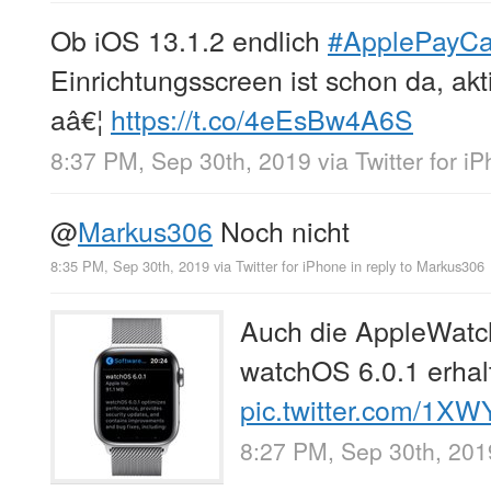
Ob iOS 13.1.2 endlich
#ApplePayC
Einrichtungsscreen ist schon da, akt
aâ€¦
https://t.co/4eEsBw4A6S
8:37 PM, Sep 30th, 2019
via
Twitter for i
@
Markus306
Noch nicht
8:35 PM, Sep 30th, 2019
via
Twitter for iPhone
in reply to Markus306
Auch die AppleWatch
watchOS 6.0.1 erhal
pic.twitter.com/1X
8:27 PM, Sep 30th, 201