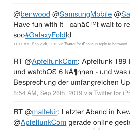
@
benwood
@
SamsungMobile
@
S
Have fun with it - canâ€™t wait to re
soo
#GalaxyFold
ld
11:11 AM, Sep 26th, 2019
via
Twitter for iPhone
in reply to benwood
RT
@
ApfelfunkCom
: Apfelfunk 189 
und watchOS 6 kÃ¶nnen - und was n
Besprechung der umfangreichen Up
8:54 AM, Sep 26th, 2019
via
Twitter for i
RT
@
maltekir
: Letzter Abend in Ne
@
ApfelfunkCom
gerade online geste