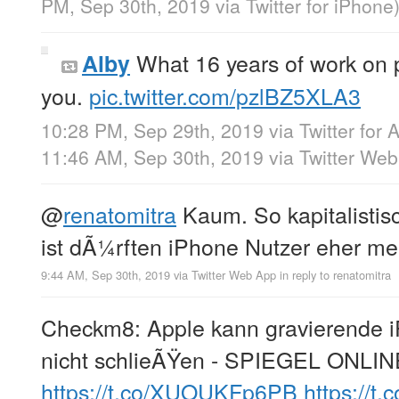
PM, Sep 30th, 2019
via
Twitter for iPhone
What 16 years of work on 
Alby
you.
pic.twitter.com/pzlBZ5XLA3
10:28 PM, Sep 29th, 2019
via
Twitter for 
11:46 AM, Sep 30th, 2019
via
Twitter We
@
renatomitra
Kaum. So kapitalistis
ist dÃ¼rften iPhone Nutzer eher me
9:44 AM, Sep 30th, 2019
via
Twitter Web App
in reply to renatomitra
Checkm8: Apple kann gravierende 
nicht schlieÃŸen - SPIEGEL ONLIN
https://t.co/XUOUKFp6PB
https://t