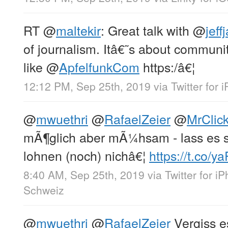
RT
@
maltekir
: Great talk with
@
jeff
of journalism. Itâ€˜s about communi
like
@
ApfelfunkCom
https:/â€¦
12:12 PM, Sep 25th, 2019
via
Twitter for 
@
mwuethri
@
RafaelZeier
@
MrClic
mÃ¶glich aber mÃ¼hsam - lass es s
lohnen (noch) nichâ€¦
https://t.co/y
8:40 AM, Sep 25th, 2019
via
Twitter for i
Schweiz
@
mwuethri
@
RafaelZeier
Vergiss e