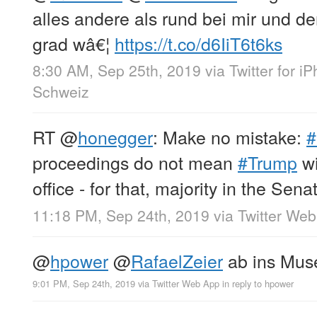
alles andere als rund bei mir und d
grad wâ€¦
https://t.co/d6IiT6t6ks
8:30 AM, Sep 25th, 2019
via
Twitter for i
Schweiz
RT
@
honegger
: Make no mistake:
#
proceedings do not mean
#Trump
wi
office - for that, majority in the Sena
11:18 PM, Sep 24th, 2019
via
Twitter We
@
hpower
@
RafaelZeier
ab ins Muse
9:01 PM, Sep 24th, 2019
via
Twitter Web App
in reply to hpower