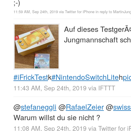
;-)
11:59 AM, Sep 24th, 2019
via
Twitter for iPhone
in reply to MartinJun
Auf dieses TestgerÃ¤
Jungmannschaft sch
#iFrickTest
k
#NintendoSwitchLite
h
pi
11:43 AM, Sep 24th, 2019
via
IFTTT
@
stefaneggli
@
RafaelZeier
@
swiss
Warum willst du sie nicht ?
11:08 AM, Sep 24th, 2019
via
Twitter for 