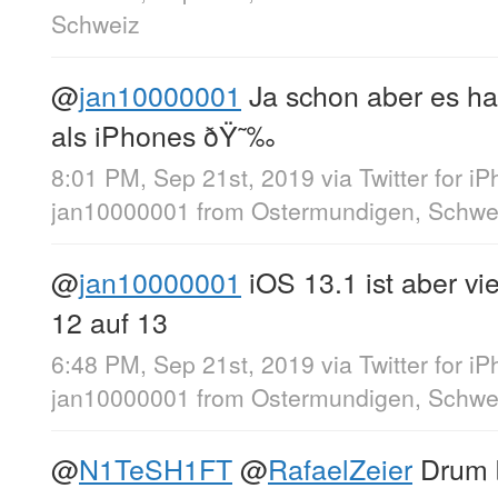
Schweiz
@
jan10000001
Ja schon aber es ha
als iPhones ðŸ˜‰
8:01 PM, Sep 21st, 2019
via
Twitter for i
jan10000001
from
Ostermundigen, Schwe
@
jan10000001
iOS 13.1 ist aber vie
12 auf 13
6:48 PM, Sep 21st, 2019
via
Twitter for i
jan10000001
from
Ostermundigen, Schwe
@
N1TeSH1FT
@
RafaelZeier
Drum b