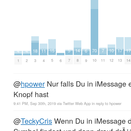
15
10
17
17
5
14
70
7
2
4
4
18
11
6
5
12
13
14
7
8
10
11
6
1
2
3
4
9
@
hpower
Nur falls Du in iMessage
Knopf hast
9:41 PM, Sep 30th, 2019
via
Twitter Web App
in reply to hpower
@
TeckyCris
Wenn Du in iMessage 
Symbol findest und dann drauf drÃ