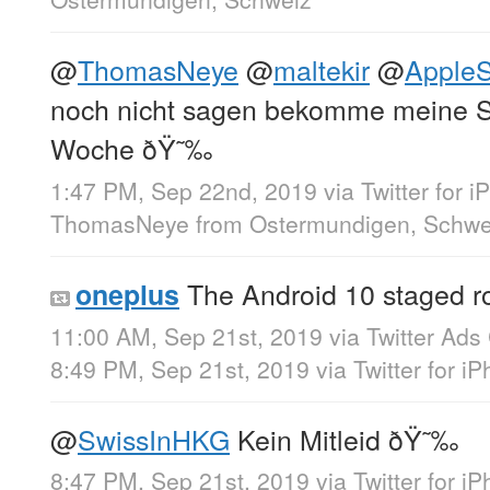
@
ThomasNeye
@
maltekir
@
AppleS
noch nicht sagen bekomme meine Se
Woche ðŸ˜‰
1:47 PM, Sep 22nd, 2019
via
Twitter for 
ThomasNeye
from
Ostermundigen, Schwe
The Android 10 staged ro
oneplus
11:00 AM, Sep 21st, 2019
via
Twitter Ad
8:49 PM, Sep 21st, 2019
via
Twitter for i
@
SwissInHKG
Kein Mitleid ðŸ˜‰
8:47 PM, Sep 21st, 2019
via
Twitter for i