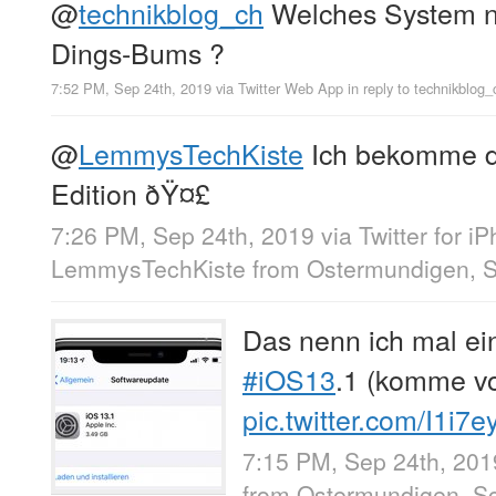
@
technikblog_ch
Welches System nu
Dings-Bums ?
7:52 PM, Sep 24th, 2019
via
Twitter Web App
in reply to technikblog_
@
LemmysTechKiste
Ich bekomme d
Edition ðŸ¤£
7:26 PM, Sep 24th, 2019
via
Twitter for i
LemmysTechKiste
from
Ostermundigen, 
Das nenn ich mal ei
#iOS13
.1 (komme vo
pic.twitter.com/I1i7
7:15 PM, Sep 24th, 201
from
Ostermundigen, S