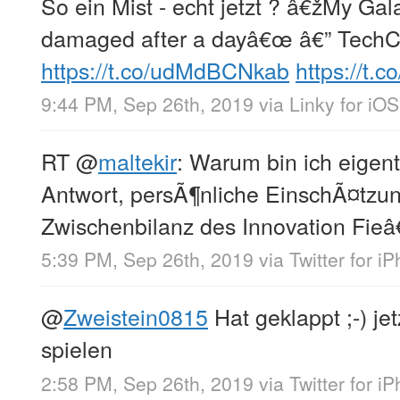
So ein Mist - echt jetzt ? â€žMy Gala
damaged after a dayâ€œ â€” Tech
https://t.co/udMdBCNkab
https://t
9:44 PM, Sep 26th, 2019
via
Linky for iOS
RT
@
maltekir
: Warum bin ich eigen
Antwort, persÃ¶nliche EinschÃ¤tzun
Zwischenbilanz des Innovation Fieâ
5:39 PM, Sep 26th, 2019
via
Twitter for i
@
Zweistein0815
Hat geklappt ;-) j
spielen
2:58 PM, Sep 26th, 2019
via
Twitter for i