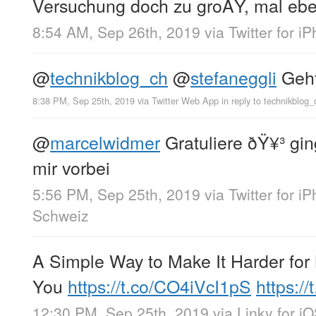
Versuchung doch zu groÃŸ, mal ebe
8:54 AM, Sep 26th, 2019
via
Twitter for i
@
technikblog_ch
@
stefaneggli
Geht
8:38 PM, Sep 25th, 2019
via
Twitter Web App
in reply to technikblog_
@
marcelwidmer
Gratuliere ðŸ¥³ gi
mir vorbei
5:56 PM, Sep 25th, 2019
via
Twitter for i
Schweiz
A Simple Way to Make It Harder for 
You
https://t.co/CO4iVcI1pS
https:/
12:30 PM, Sep 25th, 2019
via
Linky for i