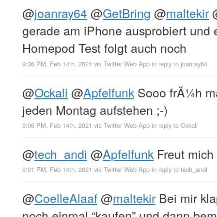
@
joanray64
@
GetBring
@
maltekir
gerade am iPhone ausprobiert und es
Homepod Test folgt auch noch
9:36 PM, Feb 14th, 2021
via
Twitter Web App
in reply to joanray64
@
Ockali
@
Apfelfunk
Sooo frÃ¼h ma
jeden Montag aufstehen ;-)
9:06 PM, Feb 14th, 2021
via
Twitter Web App
in reply to Ockali
@
tech_andi
@
Apfelfunk
Freut mich 
9:01 PM, Feb 14th, 2021
via
Twitter Web App
in reply to tech_andi
@
CoelleAlaaf
@
maltekir
Bei mir kla
noch einmal “kaufen” und dann bem