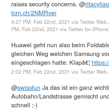
raises security concerns.
@
ritacylia
tcrn.ch/2NMRver
4:27 PM, Feb 22nd, 2021
via
Twitter Web
PM, Feb 22nd, 2021
via
Twitter for iPhone
Huawei geht nun also beim Foldabl
gleichen Weg welchen Samsung vo
eingeschlagen hatte: Klapâ€¦
https:
2:02 PM, Feb 22nd, 2021
via
Twitter Web
@
swissfun
Ja das ist ein ganz wicht
Autobahn/Landstrasse gemischt und h
schnell ;-)