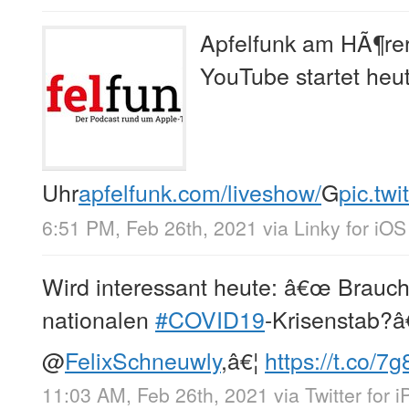
Apfelfunk am HÃ¶rer
YouTube startet he
Uhr
apfelfunk.com/liveshow/
G
pic.tw
6:51 PM, Feb 26th, 2021
via
Linky for iOS
Wird interessant heute: â€œ Brauch
nationalen
#COVID19
-Krisenstab?â€
@
FelixSchneuwly
,â€¦
https://t.co/
11:03 AM, Feb 26th, 2021
via
Twitter for 