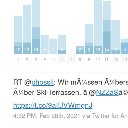
10
4
4
5
5
19
19
13
14
8
2
9
0
1
5
13
4
6
3
7
10
2
11
9
8
12
RT
@
phossli
: Wir mÃ¼ssen Ã¼bers 
Ã¼ber Ski-Terrassen. â¦
@
NZZaS
â©
https://t.co/9aIUVWmgnJ
4:32 PM, Feb 28th, 2021
via
Twitter for A