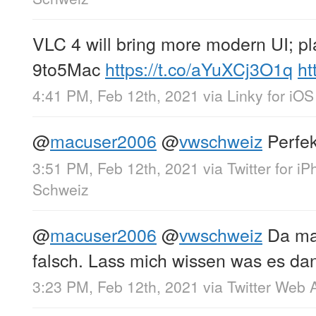
VLC 4 will bring more modern UI; pl
9to5Mac
https://t.co/aYuXCj3O1q
ht
4:41 PM, Feb 12th, 2021
via
Linky for iOS
@
macuser2006
@
vwschweiz
Perfek
3:51 PM, Feb 12th, 2021
via
Twitter for i
Schweiz
@
macuser2006
@
vwschweiz
Da mac
falsch. Lass mich wissen was es dan
3:23 PM, Feb 12th, 2021
via
Twitter Web 