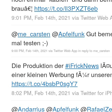
brauâ€¦
https://t.co/ll3PXZT6eb
9:01 PM, Feb 14th, 2021
via
Twitter Web 
@
me_carsten
@
Apfelfunk
Gut bemer
mal testen ;-)
9:00 PM, Feb 14th, 2021
via
Twitter Web App
in reply to me_carsten
Die Produktion der
#iFrickNews
lÃ¤u
einer kleinen Werbung fÃ¼r unser
https://t.co/4bsbP0sgY7
8:02 PM, Feb 14th, 2021
via
Twitter for i
@
Andarrius
@
Apfelfunk
@
RafaelZe