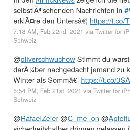
selbstlÃ¶schenden Nachrichten in
#
erklÃ¤re den Untersâ€¦
https://t.c
7:18 AM, Feb 22nd, 2021
via
Twitter for i
Schweiz
@
oliverschwuchow
Stimmt du warst
darÃ¼ber nachgedacht jemand zu ke
Winter als Sommâ€¦
https://t.co/3S
6:54 PM, Feb 21st, 2021
via
Twitter for i
Schweiz
@
RafaelZeier
@
C_me_on
@
Apfelf
sicherheitshalber drinnen gelassen