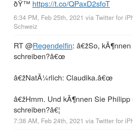
ðŸ™
https://t.co/QPaxD2sfoT
6:34 PM, Feb 25th, 2021
via
Twitter for i
Schweiz
RT
@
Regendelfin
: â€žSo, kÃ¶nnen 
schreiben?â€œ
â€žNatÃ¼rlich: Claudika.â€œ
â€žHmm. Und kÃ¶nnen Sie Philipp 
schreiben?â€¦
7:38 AM, Feb 24th, 2021
via
Twitter for i