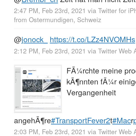
2:47 PM, Feb 23rd, 2021
via
Twitter for i
from
Ostermundigen, Schweiz
@
jonock_
https://t.co/LZz4NVOMHs
2:12 PM, Feb 23rd, 2021
via
Twitter Web 
FÃ¼rchte meine pro
kÃ¶nnten fÃ¼r einige
Vergangenheit
angehÃ¶re
#TransportFever2
t
#Mac
r
2:03 PM, Feb 23rd, 2021
via
Twitter Web 