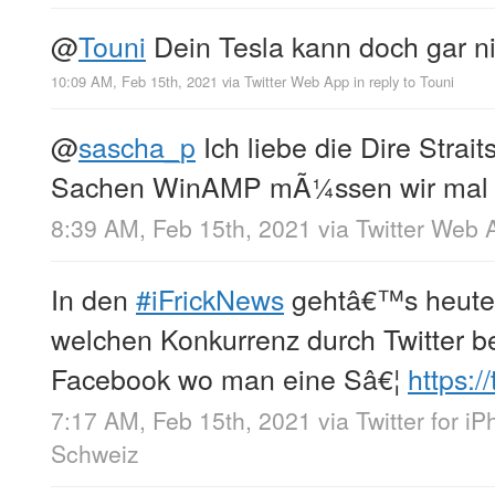
@
Touni
Dein Tesla kann doch gar ni
10:09 AM, Feb 15th, 2021
via
Twitter Web App
in reply to Touni
@
sascha_p
Ich liebe die Dire Strait
Sachen WinAMP mÃ¼ssen wir mal 
8:39 AM, Feb 15th, 2021
via
Twitter Web 
In den
#iFrickNews
gehtâ€™s heute
welchen Konkurrenz durch Twitter
Facebook wo man eine Sâ€¦
https:/
7:17 AM, Feb 15th, 2021
via
Twitter for i
Schweiz