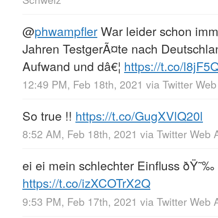
@
phwampfler
War leider schon imme
Jahren TestgerÃ¤te nach Deutschla
Aufwand und dâ€¦
https://t.co/l8jF
12:49 PM, Feb 18th, 2021
via
Twitter Web
So true !!
https://t.co/GugXVlQ20l
8:52 AM, Feb 18th, 2021
via
Twitter Web 
ei ei mein schlechter Einfluss ðŸ˜‰ 
https://t.co/izXCOTrX2Q
9:53 PM, Feb 17th, 2021
via
Twitter Web 