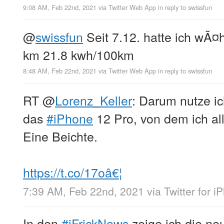
9:08 AM, Feb 22nd, 2021
via
Twitter Web App
in reply to swissfun
@
swissfun
Seit 7.12. hatte ich wÃ¤
km 21.8 kwh/100km
8:48 AM, Feb 22nd, 2021
via
Twitter Web App
in reply to swissfun
RT
@
Lorenz_Keller
: Darum nutze i
das
#iPhone
12 Pro, von dem ich al
Eine Beichte.
https://t.co/17oâ€¦
7:39 AM, Feb 22nd, 2021
via
Twitter for i
In den
#iFrickNews
zeige ich die ne