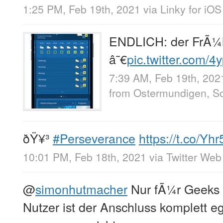
1:25 PM, Feb 19th, 2021
via
Linky for iOS
ENDLICH: der FrÃ¼
â˜€
pic.twitter.com
7:39 AM, Feb 19th, 202
from
Ostermundigen, S
ðŸ¥³
#Perseverance
https://t.co/Y
10:01 PM, Feb 18th, 2021
via
Twitter Web
@
simonhutmacher
Nur fÃ¼r Geeks 
Nutzer ist der Anschluss komplett eg