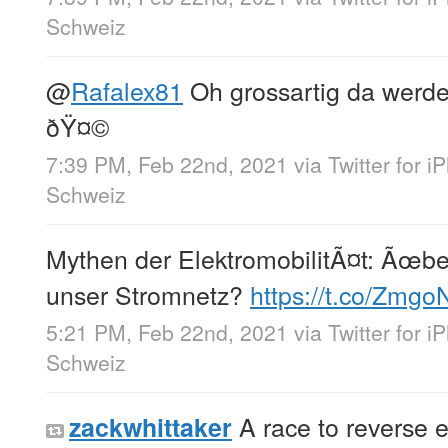
Schweiz
@
Rafalex81
Oh grossartig da werd
ðŸ¤©
7:39 PM, Feb 22nd, 2021
via
Twitter for i
Schweiz
Mythen der ElektromobilitÃ¤t: Ãœbe
unser Stromnetz?
https://t.co/Zmg
5:21 PM, Feb 22nd, 2021
via
Twitter for i
Schweiz
A race to reverse 
zackwhittaker