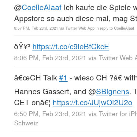
@
CoelleAlaaf
Ich kaufe die Spiele
Appstore so auch diese mal, mag St
8:57 PM, Feb 23rd, 2021
via
Twitter Web App
in reply to CoelleAlaaf
ðŸ¥³
https://t.co/c9ieBfCkcE
8:06 PM, Feb 23rd, 2021
via
Twitter Web 
â€œCH Talk
#1
- wieso CH ?â€ wit
Hannes Gassert, and
@
SBignens
. 
CET onâ€¦
https://t.co/JUjwOi2U2o
6:50 PM, Feb 23rd, 2021
via
Twitter for i
Schweiz