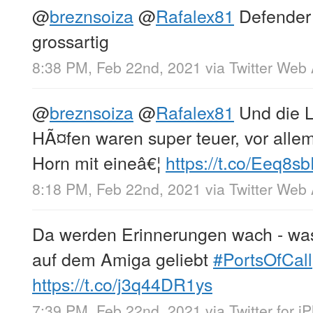
@
breznsoiza
@
Rafalex81
Defender 
grossartig
8:38 PM, Feb 22nd, 2021
via
Twitter Web
@
breznsoiza
@
Rafalex81
Und die L
HÃ¤fen waren super teuer, vor alle
Horn mit eineâ€¦
https://t.co/Eeq8
8:18 PM, Feb 22nd, 2021
via
Twitter Web
Da werden Erinnerungen wach - was
auf dem Amiga geliebt
#PortsOfCall
https://t.co/j3q44DR1ys
7:39 PM, Feb 22nd, 2021
via
Twitter for i