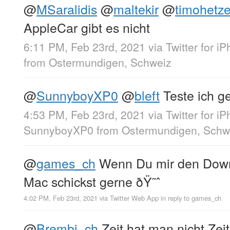
@
MSaralidis
@
maltekir
@
timohetze
AppleCar gibt es nicht
6:11 PM, Feb 23rd, 2021
via
Twitter for i
from
Ostermundigen, Schweiz
@
SunnyboyXP0
@
bleft
Teste ich g
4:53 PM, Feb 23rd, 2021
via
Twitter for i
SunnyboyXP0
from
Ostermundigen, Schw
@
games_ch
Wenn Du mir den Down
Mac schickst gerne ðŸ˜ˆ
4:02 PM, Feb 23rd, 2021
via
Twitter Web App
in reply to games_ch
@
Brembi_ch
Zeit hat man nicht Zei