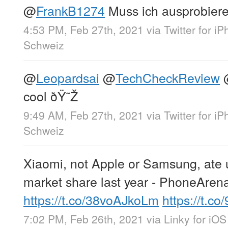
@
FrankB1274
Muss ich ausprobier
4:53 PM, Feb 27th, 2021
via
Twitter for i
Schweiz
@
Leopardsai
@
TechCheckReview
cool ðŸ˜Ž
9:49 AM, Feb 27th, 2021
via
Twitter for i
Schweiz
Xiaomi, not Apple or Samsung, ate
market share last year - PhoneAren
https://t.co/38voAJkoLm
https://t.co
7:02 PM, Feb 26th, 2021
via
Linky for iOS