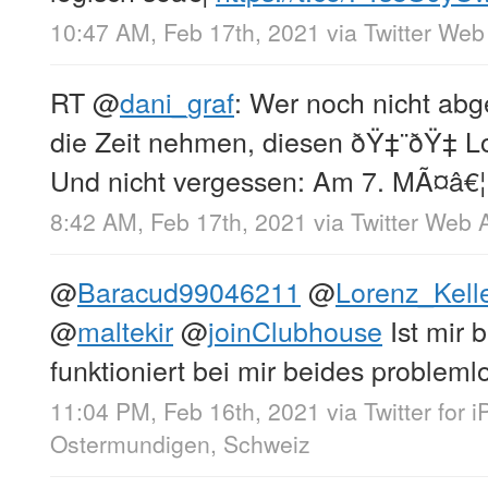
10:47 AM, Feb 17th, 2021
via
Twitter Web
RT
@
dani_graf
: Wer noch nicht abge
die Zeit nehmen, diesen ðŸ‡¨ðŸ‡­ Lo
Und nicht vergessen: Am 7. MÃ¤â€¦
8:42 AM, Feb 17th, 2021
via
Twitter Web 
@
Baracud99046211
@
Lorenz_Kell
@
maltekir
@
joinClubhouse
Ist mir 
funktioniert bei mir beides probleml
11:04 PM, Feb 16th, 2021
via
Twitter for 
Ostermundigen, Schweiz