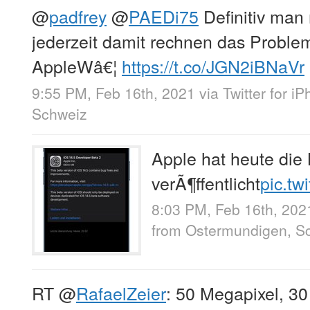
@
padfrey
@
PAEDi75
Definitiv man
jederzeit damit rechnen das Proble
AppleWâ€¦
https://t.co/JGN2iBNaVr
9:55 PM, Feb 16th, 2021
via
Twitter for i
Schweiz
Apple hat heute die
verÃ¶ffentlicht
pic.tw
8:03 PM, Feb 16th, 202
from
Ostermundigen, S
RT
@
RafaelZeier
: 50 Megapixel, 30