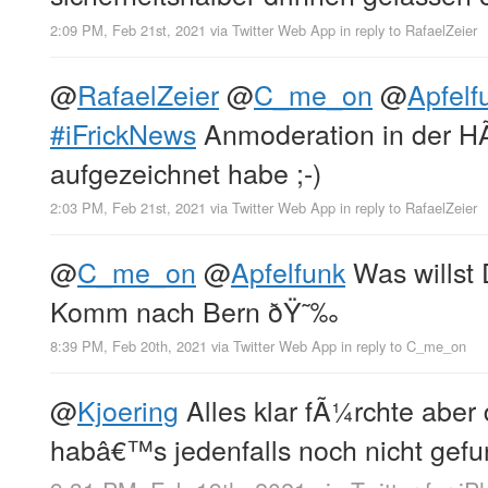
2:09 PM, Feb 21st, 2021
via
Twitter Web App
in reply to RafaelZeier
@
RafaelZeier
@
C_me_on
@
Apfelf
#iFrickNews
Anmoderation in der H
aufgezeichnet habe ;-)
2:03 PM, Feb 21st, 2021
via
Twitter Web App
in reply to RafaelZeier
@
C_me_on
@
Apfelfunk
Was willst 
Komm nach Bern ðŸ˜‰
8:39 PM, Feb 20th, 2021
via
Twitter Web App
in reply to C_me_on
@
Kjoering
Alles klar fÃ¼rchte aber 
habâ€™s jedenfalls noch nicht gef