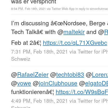
was er verspricht
8:54 PM, Feb 18th, 2021
via
Twitter Web App
in reply to simonhutma
I’m discussing â€œNordsee, Berge 
Tech Talkâ€ with
@
maltekir
and
@
R
Feb at 2â€¦
https://t.co/qL71XGvebc
7:31 PM, Feb 18th, 2021
via
Twitter for i
Schweiz
@
RafaelZeier
@
techtobi83
@
Loren
@
vowe
@
joinClubhouse
@
elgatoD
funktionierenâ€¦
https://t.co/W9sBq
4:49 PM, Feb 18th, 2021
via
Twitter for i
Schweiz