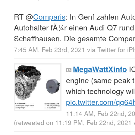
RT
@
Comparis
: In Genf zahlen Aut
Autohalter fÃ¼r einen Audi Q7 rund
Schaffhausen. Die gesamte Compar
7:45 AM, Feb 23rd, 2021
via
Twitter for i
IC
MegaWattXinfo
engine (same peak t
which technology wil
pic.twitter.com/qg6
11:14 AM, Feb 22nd, 2
(retweeted on 11:19 PM, Feb 22nd, 2021