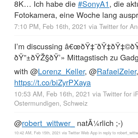
8K… Ich habe die
#SonyA1
, die ak
Fotokamera, eine Woche lang auspr
7:10 PM, Feb 16th, 2021
via
Twitter for A
I’m discussing â€œðŸ‡¨ðŸ‡­ðŸ‡©ðŸ
ðŸ”±ðŸŽ§ðŸ’» Mittagstisch zu Gadge
with
@
Lorenz_Keller
,
@
RafaelZeier
https://t.co/biZyrPXaya
10:53 AM, Feb 16th, 2021
via
Twitter for 
Ostermundigen, Schweiz
@
robert_wittwer_
natÃ¼rlich ;-)
10:42 AM, Feb 15th, 2021
via
Twitter Web App
in reply to robert_witt