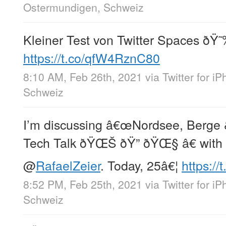
Ostermundigen, Schweiz
Kleiner Test von Twitter Spaces ðŸ
https://t.co/qfW4RznC80
8:10 AM, Feb 26th, 2021
via
Twitter for i
Schweiz
I’m discussing â€œNordsee, Berge 
Tech Talk ðŸŒŠ ðŸ” ðŸŒ§ â€ with
@
RafaelZeier
. Today, 25â€¦
https://
8:52 PM, Feb 25th, 2021
via
Twitter for i
Schweiz