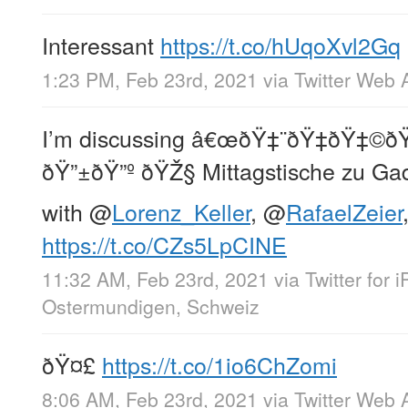
Interessant
https://t.co/hUqoXvl2Gq
1:23 PM, Feb 23rd, 2021
via
Twitter Web 
I’m discussing â€œðŸ‡¨ðŸ‡­ðŸ‡©ðŸ
ðŸ”±ðŸ”º ðŸŽ§ Mittagstische zu Ga
with
@
Lorenz_Keller
,
@
RafaelZeier
https://t.co/CZs5LpCINE
11:32 AM, Feb 23rd, 2021
via
Twitter for 
Ostermundigen, Schweiz
ðŸ¤£
https://t.co/1io6ChZomi
8:06 AM, Feb 23rd, 2021
via
Twitter Web 