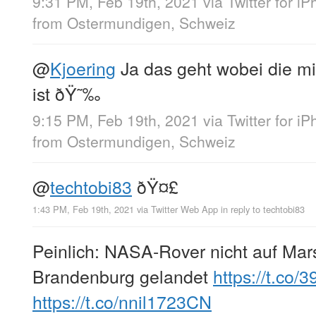
9:31 PM, Feb 19th, 2021
via
Twitter for i
from
Ostermundigen, Schweiz
@
Kjoering
Ja das geht wobei die mi
ist ðŸ˜‰
9:15 PM, Feb 19th, 2021
via
Twitter for i
from
Ostermundigen, Schweiz
@
techtobi83
ðŸ¤£
1:43 PM, Feb 19th, 2021
via
Twitter Web App
in reply to techtobi83
Peinlich: NASA-Rover nicht auf Mars
Brandenburg gelandet
https://t.co
https://t.co/nnil1723CN