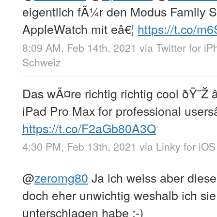
eigentlich fÃ¼r den Modus Family 
AppleWatch mit eâ€¦
https://t.co/
8:09 AM, Feb 14th, 2021
via
Twitter for i
Schweiz
Das wÃ¤re richtig richtig cool ðŸ˜Ž 
iPad Pro Max for professional users
https://t.co/F2aGb80A3Q
4:30 PM, Feb 13th, 2021
via
Linky for iOS
@
zeromg80
Ja ich weiss aber diese
doch eher unwichtig weshalb ich sie
unterschlagen habe ;-)