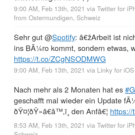
9:00 AM, Feb 13th, 2021
via
Twitter for i
from
Ostermundigen, Schweiz
Sehr gut
@
Spotify
: â€žArbeit ist n
ins BÃ¼ro kommt, sondern etwas, w
https://t.co/ZCgNSODMWG
9:00 AM, Feb 13th, 2021
via
Linky for iOS
Nach mehr als 2 Monaten hat es
#G
geschafft mal wieder ein Update fÃ
ðŸ¤¦ðŸ»â€â™‚ï¸ den Anfâ€¦
https:/
8:53 AM, Feb 13th, 2021
via
Twitter for i
Schweiz