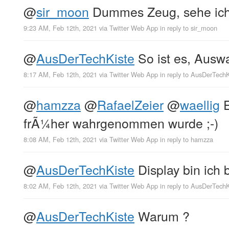
@
sir_moon
Dummes Zeug, sehe ich
9:23 AM, Feb 12th, 2021
via
Twitter Web App
in reply to sir_moon
@
AusDerTechKiste
So ist es, Auswa
8:17 AM, Feb 12th, 2021
via
Twitter Web App
in reply to AusDerTechK
@
hamzza
@
RafaelZeier
@
waellig
E
frÃ¼her wahrgenommen wurde ;-)
8:08 AM, Feb 12th, 2021
via
Twitter Web App
in reply to hamzza
@
AusDerTechKiste
Display bin ich b
8:02 AM, Feb 12th, 2021
via
Twitter Web App
in reply to AusDerTechK
@
AusDerTechKiste
Warum ?