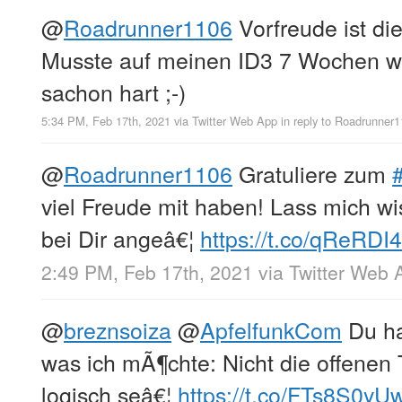
@
Roadrunner1106
Vorfreude ist di
Musste auf meinen ID3 7 Wochen w
sachon hart ;-)
5:34 PM, Feb 17th, 2021
via
Twitter Web App
in reply to Roadrunner
@
Roadrunner1106
Gratuliere zum
viel Freude mit haben! Lass mich w
bei Dir angeâ€¦
https://t.co/qReRDI
2:49 PM, Feb 17th, 2021
via
Twitter Web 
@
breznsoiza
@
ApfelfunkCom
Du ha
was ich mÃ¶chte: Nicht die offenen
logisch seâ€¦
https://t.co/FTs8S0yU