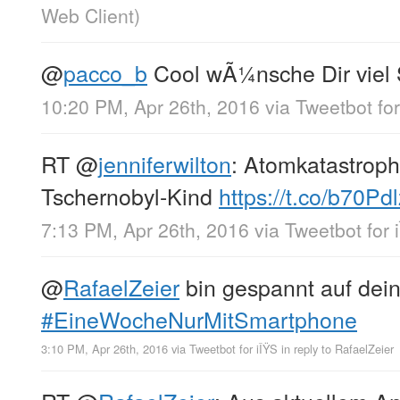
Web Client
)
@
pacco_b
Cool wÃ¼nsche Dir viel
10:20 PM, Apr 26th, 2016
via
Tweetbot fo
RT
@
jenniferwilton
: Atomkatastroph
Tschernobyl-Kind
https://t.co/b70Pd
7:13 PM, Apr 26th, 2016
via
Tweetbot for 
@
RafaelZeier
bin gespannt auf dein
#EineWocheNurMitSmartphone
3:10 PM, Apr 26th, 2016
via
Tweetbot for iÎŸS
in reply to RafaelZeier