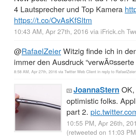
4 Lautsprecher und Top Kamera
htt
https://t.co/OvAsKfSltm
10:43 AM, Apr 27th, 2016
via
iFrick.ch T
@
RafaelZeier
Witzig finde ich in d
immer den Ausdruck “verwÃ¤sserte A
8:58 AM, Apr 27th, 2016
via
Twitter Web Client
in reply to RafaelZeier
OK, 
JoannaStern
optimistic folks. App
part 2.
pic.twitter.
10:55 PM, Apr 26th, 20
(retweeted on 11:03 PM