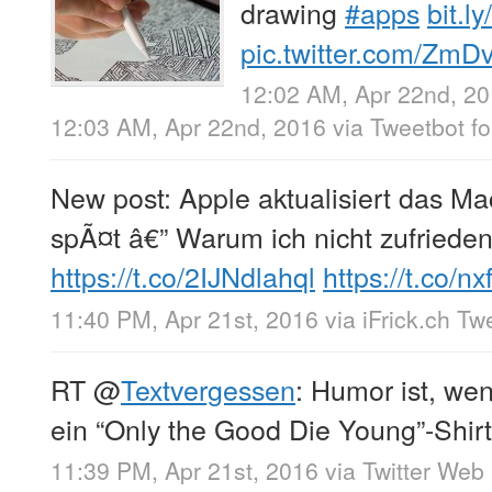
drawing
#apps
bit.l
pic.twitter.com/Zm
12:02 AM, Apr 22nd, 2
12:03 AM, Apr 22nd, 2016
via
Tweetbot fo
New post: Apple aktualisiert das M
spÃ¤t â€” Warum ich nicht zufrieden
https://t.co/2IJNdlahql
https://t.co/
11:40 PM, Apr 21st, 2016
via
iFrick.ch Tw
RT
@
Textvergessen
: Humor ist, we
ein “Only the Good Die Young”-Shirt
11:39 PM, Apr 21st, 2016
via
Twitter Web 