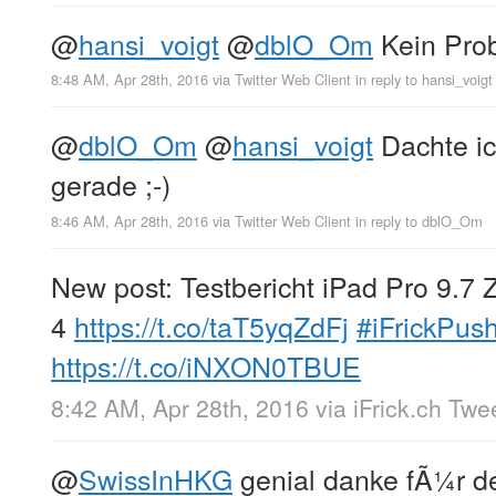
@
hansi_voigt
@
dblO_Om
Kein Prob
8:48 AM, Apr 28th, 2016
via
Twitter Web Client
in reply to hansi_voigt
@
dblO_Om
@
hansi_voigt
Dachte ic
gerade ;-)
8:46 AM, Apr 28th, 2016
via
Twitter Web Client
in reply to dblO_Om
New post: Testbericht iPad Pro 9.7 Z
4
https://t.co/taT5yqZdFj
#iFrickPus
https://t.co/iNXON0TBUE
8:42 AM, Apr 28th, 2016
via
iFrick.ch Twe
@
SwissInHKG
genial danke fÃ¼r d