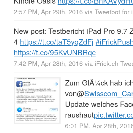
Kindle Oasis
https://t.co/BnKAVydH
2:57 PM, Apr 29th, 2016
via
Tweetbot for 
New post: Testbericht iPad Pro 9.7 Z
4
https://t.co/taT5yqZdFj
#iFrickPus
https://t.co/95KvUNBRqc
7:42 PM, Apr 28th, 2016
via
iFrick.ch Twe
Zum GlÃ¼ck hab ich 
von
@
Swisscom_Ca
Update welches Fac
raushaut
pic.twitte
6:01 PM, Apr 28th, 201