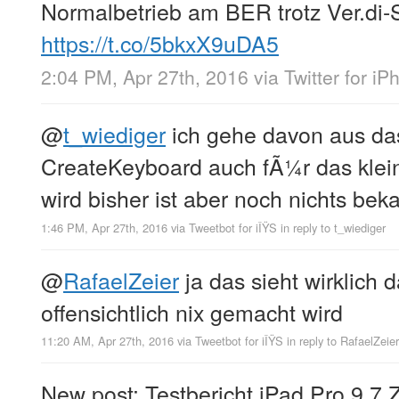
Normalbetrieb am BER trotz Ver.di-S
https://t.co/5bkxX9uDA5
2:04 PM, Apr 27th, 2016
via
Twitter for i
@
t_wiediger
ich gehe davon aus d
CreateKeyboard auch fÃ¼r das klei
wird bisher ist aber noch nichts bek
1:46 PM, Apr 27th, 2016
via
Tweetbot for iÎŸS
in reply to t_wiediger
@
RafaelZeier
ja das sieht wirklich
offensichtlich nix gemacht wird
11:20 AM, Apr 27th, 2016
via
Tweetbot for iÎŸS
in reply to RafaelZeier
New post: Testbericht iPad Pro 9.7 Z