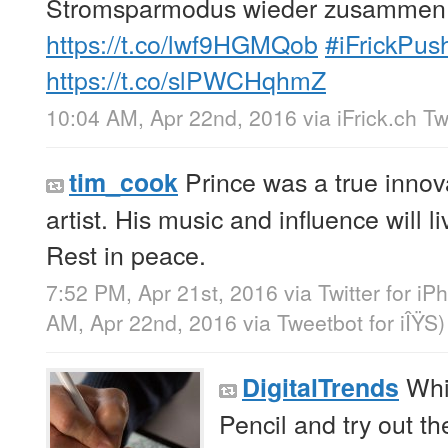
Stromsparmodus wieder zusammen
https://t.co/lwf9HGMQob
#iFrickPus
https://t.co/slPWCHqhmZ
10:04 AM, Apr 22nd, 2016
via
iFrick.ch T
Prince was a true innov
tim_cook
artist. His music and influence will l
Rest in peace.
7:52 PM, Apr 21st, 2016
via
Twitter for iP
AM, Apr 22nd, 2016
via
Tweetbot for iÎŸS
)
Whi
DigitalTrends
Pencil and try out th