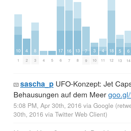
4
13
4
3
10
18
8
17
16
7
6
5
2
8
11
10
1
4
5
12
3
6
7
9
14
13
UFO-Konzept: Jet Caps
sascha_p
Behausungen auf dem Meer
goo.gl
5:08 PM, Apr 30th, 2016
via
Google
(retw
30th, 2016
via
Twitter Web Client
)