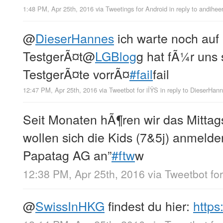
1:48 PM, Apr 25th, 2016
via
Tweetings for Android
in reply to andihee
@
DieserHannes
ich warte noch auf
TestgerÃ¤t
@
LGBlog
g hat fÃ¼r uns 
TestgerÃ¤te vorrÃ¤
#fail
fail
12:47 PM, Apr 25th, 2016
via
Tweetbot for iÎŸS
in reply to DieserHan
Seit Monaten hÃ¶ren wir das Mittags
wollen sich die Kids (7&5j) anmelde
Papatag AG an”
#ftw
w
12:38 PM, Apr 25th, 2016
via
Tweetbot for
@
SwissInHKG
findest du hier:
https