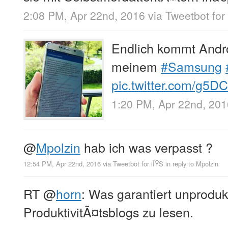
2:08 PM, Apr 22nd, 2016
via
Tweetbot for
Endlich kommt Andr
meinem
#Samsung
pic.twitter.com/g5D
1:20 PM, Apr 22nd, 201
@
Mpolzin
hab ich was verpasst ?
12:54 PM, Apr 22nd, 2016
via
Tweetbot for iÎŸS
in reply to Mpolzin
RT
@
horn
: Was garantiert unproduk
ProduktivitÃ¤tsblogs zu lesen.