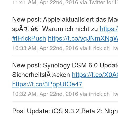
11:41 AM, Apr 22nd, 2016
via
Twitter for 
New post: Apple aktualisiert das M
spÃ¤t â€” Warum ich nicht zu
https:
#iFrickPush
https://t.co/vqJNmXNgW
10:33 AM, Apr 22nd, 2016
via
iFrick.ch T
New post: Synology DSM 6.0 Update 
SicherheitslÃ¼cken
https://t.co/
https://t.co/3PppUfOe47
10:32 AM, Apr 22nd, 2016
via
iFrick.ch T
Post Update: iOS 9.3.2 Beta 2: Nigh