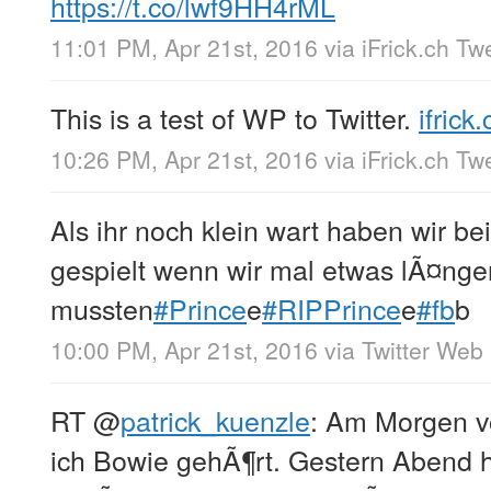
https://t.co/lwf9HH4rML
11:01 PM, Apr 21st, 2016
via
iFrick.ch Tw
This is a test of WP to Twitter.
ifrick.
10:26 PM, Apr 21st, 2016
via
iFrick.ch Tw
Als ihr noch klein wart haben wir b
gespielt wenn wir mal etwas lÃ¤nger 
mussten
#Prince
e
#RIPPrince
e
#fb
b
10:00 PM, Apr 21st, 2016
via
Twitter Web 
RT
@
patrick_kuenzle
: Am Morgen v
ich Bowie gehÃ¶rt. Gestern Abend h