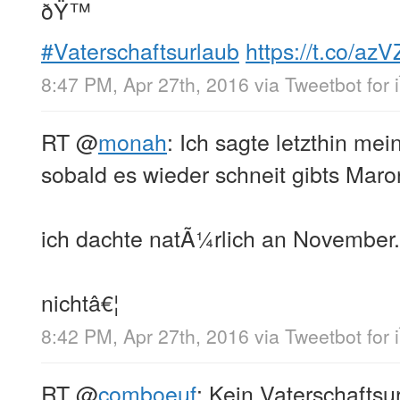
ðŸ™
#Vaterschaftsurlaub
https://t.co/az
8:47 PM, Apr 27th, 2016
via
Tweetbot for 
RT
@
monah
: Ich sagte letzthin me
sobald es wieder schneit gibts Mar
ich dachte natÃ¼rlich an November.
nichtâ€¦
8:42 PM, Apr 27th, 2016
via
Tweetbot for 
RT
@
comboeuf
: Kein Vaterschaftsu