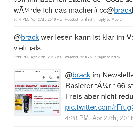
wÃ¼rde ich das machen) cc
@
brack
5:14 PM, Apr 27th, 2016
via
Tweetbot for iÎŸS
in reply to Mpolzin
@
brack
wer lesen kann ist klar im Vo
vielmals
4:33 PM, Apr 27th, 2016
via
Tweetbot for iÎŸS
in reply to brack
@
brack
im Newslette
Rasierer fÃ¼r 166 st
Preis aber nicht redu
pic.twitter.com/rFr
4:28 PM, Apr 27th, 201