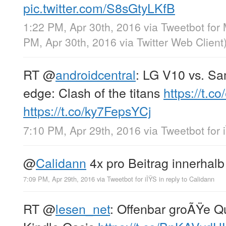
pic.twitter.com/S8sGtyLKfB
1:22 PM, Apr 30th, 2016
via
Tweetbot for
PM, Apr 30th, 2016
via
Twitter Web Client
RT
@
androidcentral
: LG V10 vs. S
edge: Clash of the titans
https://t.
https://t.co/ky7FepsYCj
7:10 PM, Apr 29th, 2016
via
Tweetbot for 
@
Calidann
4x pro Beitrag innerhalb
7:09 PM, Apr 29th, 2016
via
Tweetbot for iÎŸS
in reply to Calidann
RT
@
lesen_net
: Offenbar groÃŸe Q