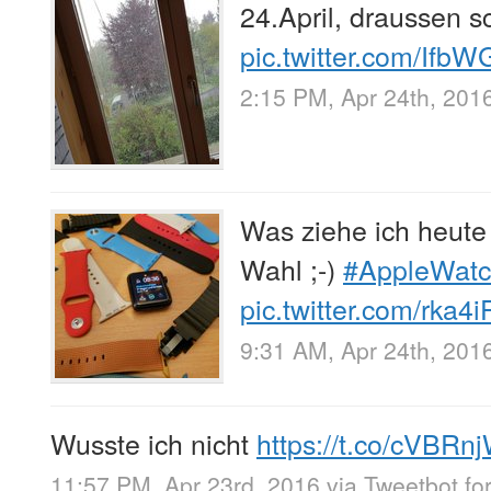
24.April, draussen s
pic.twitter.com/If
2:15 PM, Apr 24th, 201
Was ziehe ich heute
Wahl ;-)
#AppleWat
pic.twitter.com/rka4
9:31 AM, Apr 24th, 201
Wusste ich nicht
https://t.co/cVBR
11:57 PM, Apr 23rd, 2016
via
Tweetbot for