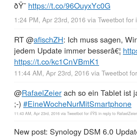
ðŸ˜
https://t.co/96OuyxYc0G
1:24 PM, Apr 23rd, 2016
via
Tweetbot for 
RT
@
afischZH
: Ich muss sagen, Win
jedem Update immer besserâ€¦
http
https://t.co/kc1CnVBmK1
11:44 AM, Apr 23rd, 2016
via
Tweetbot for
@
RafaelZeier
ach so ein Tablet ist 
;-)
#EineWocheNurMitSmartphone
11:43 AM, Apr 23rd, 2016
via
Tweetbot for iÎŸS
in reply to RafaelZeier
New post: Synology DSM 6.0 Update 