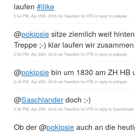
laufen
#ilike
5:54 PM, Apr 25th, 2016
via
Tweetbot for iÎŸS
in reply to pokipsie
@
pokipsie
sitze ziemlich weit hinte
Treppe ;-) klar laufen wir zusammen
5:53 PM, Apr 25th, 2016
via
Tweetbot for iÎŸS
in reply to pokipsie
@
pokipsie
bin um 1830 am ZH HB 
5:45 PM, Apr 25th, 2016
via
Tweetbot for iÎŸS
in reply to pokipsie
@
Saschlander
doch ;-)
5:36 PM, Apr 25th, 2016
via
Tweetbot for iÎŸS
in reply to Saschlander
Ob der
@
pokipsie
auch an die heut