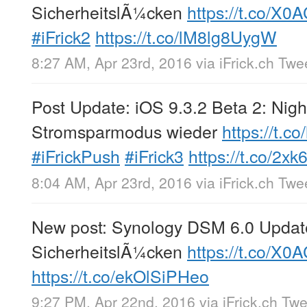
SicherheitslÃ¼cken
https://t.co/X
#iFrick2
https://t.co/lM8lg8UygW
8:27 AM, Apr 23rd, 2016
via
iFrick.ch Twe
Post Update: iOS 9.3.2 Beta 2: Nigh
Stromsparmodus wieder
https://t.
#iFrickPush
#iFrick3
https://t.co/2
8:04 AM, Apr 23rd, 2016
via
iFrick.ch Twe
New post: Synology DSM 6.0 Update 
SicherheitslÃ¼cken
https://t.co/X
https://t.co/ekOlSiPHeo
9:27 PM, Apr 22nd, 2016
via
iFrick.ch Tw