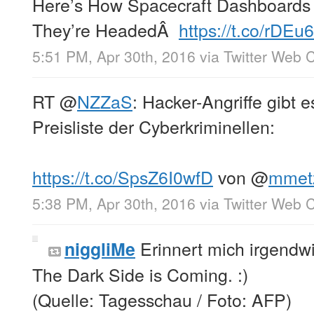
Here’s How Spacecraft Dashboards
They’re HeadedÂ
https://t.co/rDEu6
5:51 PM, Apr 30th, 2016
via
Twitter Web C
RT
@
NZZaS
: Hacker-Angriffe gibt e
Preisliste der Cyberkriminellen:
https://t.co/SpsZ6I0wfD
von
@
mmetz
5:38 PM, Apr 30th, 2016
via
Twitter Web C
Erinnert mich irgendw
niggliMe
The Dark Side is Coming. :)
(Quelle: Tagesschau / Foto: AFP)