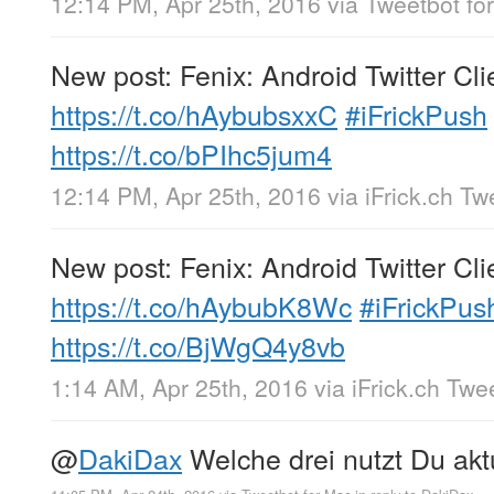
12:14 PM, Apr 25th, 2016
via
Tweetbot for
New post: Fenix: Android Twitter Cli
https://t.co/hAybubsxxC
#iFrickPush
https://t.co/bPIhc5jum4
12:14 PM, Apr 25th, 2016
via
iFrick.ch T
New post: Fenix: Android Twitter Cli
https://t.co/hAybubK8Wc
#iFrickPus
https://t.co/BjWgQ4y8vb
1:14 AM, Apr 25th, 2016
via
iFrick.ch Twe
@
DakiDax
Welche drei nutzt Du akt