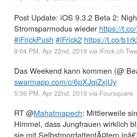
Post Update: iOS 9.3.2 Beta 2: Nigh
Stromsparmodus wieder
https://t.
#iFrickPush
#iFrick2
https://t.co/b1
9:04 PM, Apr 22nd, 2016
via
iFrick.ch Tw
Das Weekend kann kommen (@ Bea
swarmapp.com/c/6pXJqiZxjUy
5:56 PM, Apr 22nd, 2016
via
Foursquare
RT
@
Mahatmapech
: Mittlerweile s
Himmel, dass Jungfrauen wirklich 
sie mit SelbstmordattentÃ¤tern inâ€