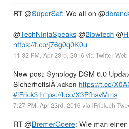
RT
@
SuperSaf
: We all on
@
dbrand
@
TechNinjaSpeaks
@
2lowtech
@
H
https://t.co/j76g0q0K0u
11:32 PM, Apr 23rd, 2016
via
Twitter Web 
New post: Synology DSM 6.0 Update 
SicherheitslÃ¼cken
https://t.co/X
#iFrick3
https://t.co/X3PfhsvMms
7:27 PM, Apr 23rd, 2016
via
iFrick.ch Twe
RT
@
BremerGoere
: Wie man einen