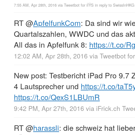
7:55 AM, Apr 28th, 2016
via
Tweetbot for iÎŸS
in reply to SwissInHKG
RT
@
ApfelfunkCom
: Da sind wir wie
Quartalszahlen, WWDC und das akt
All das in Apfelfunk 8:
https://t.co/R
12:02 AM, Apr 28th, 2016
via
Tweetbot for
New post: Testbericht iPad Pro 9.7 Z
4 Lautsprecher und
https://t.co/taT
https://t.co/QexS1LBUmR
9:42 PM, Apr 27th, 2016
via
iFrick.ch Twe
RT
@
harassli
: die schweiz hat liebe