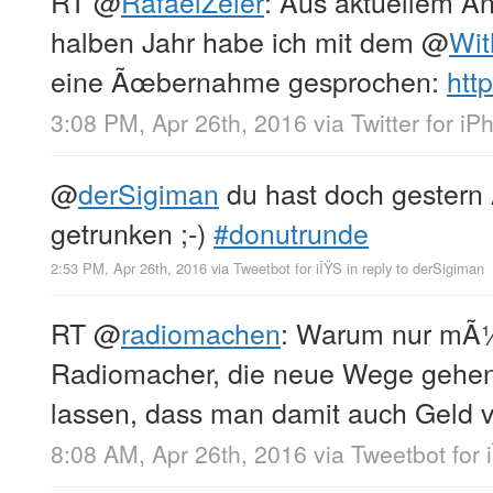
RT
@
RafaelZeier
: Aus aktuellem A
halben Jahr habe ich mit dem
@
Wit
eine Ãœbernahme gesprochen:
http
3:08 PM, Apr 26th, 2016
via
Twitter for i
@
derSigiman
du hast doch gestern
getrunken ;-)
#donutrunde
2:53 PM, Apr 26th, 2016
via
Tweetbot for iÎŸS
in reply to derSigiman
RT
@
radiomachen
: Warum nur mÃ
Radiomacher, die neue Wege gehen,
lassen, dass man damit auch Geld 
8:08 AM, Apr 26th, 2016
via
Tweetbot for 