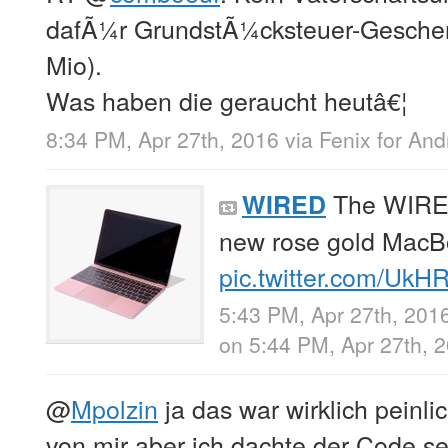
dafÃ¼r GrundstÃ¼cksteuer-Geschen
Mio).
Was haben die geraucht heutâ€¦
8:34 PM, Apr 27th, 2016
via
Fenix for And
The WIRED
WIRED
new rose gold Mac
pic.twitter.com/Uk
5:43 PM, Apr 27th, 201
on 5:44 PM, Apr 27th, 
@
Mpolzin
ja das war wirklich peinli
von mir aber ich dachte der Code sei