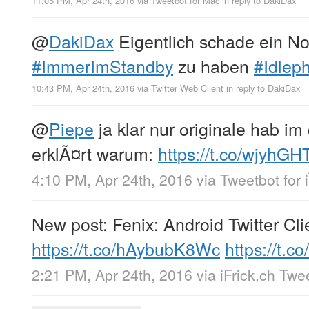
11:05 PM, Apr 24th, 2016
via
Tweetbot for Mac
in reply to DakiDax
@
DakiDax
Eigentlich schade ein No
#ImmerImStandby
zu haben
#Idlep
10:43 PM, Apr 24th, 2016
via
Twitter Web Client
in reply to DakiDax
@
Piepe
ja klar nur originale hab im
erklÃ¤rt warum:
https://t.co/wjyhG
4:10 PM, Apr 24th, 2016
via
Tweetbot for 
New post: Fenix: Android Twitter Cli
https://t.co/hAybubK8Wc
https://t
2:21 PM, Apr 24th, 2016
via
iFrick.ch Twe