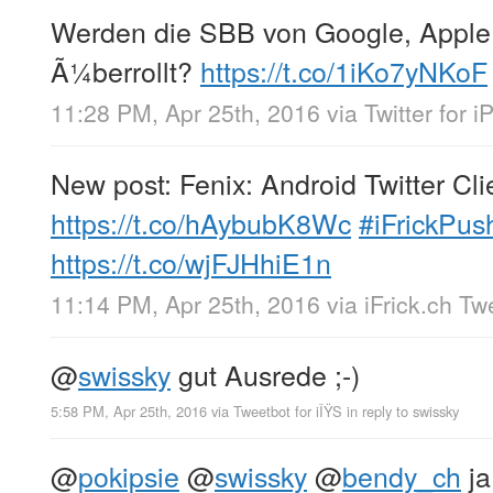
Werden die SBB von Google, Apple
Ã¼berrollt?
https://t.co/1iKo7yNKoF
11:28 PM, Apr 25th, 2016
via
Twitter for 
New post: Fenix: Android Twitter Cli
https://t.co/hAybubK8Wc
#iFrickPus
https://t.co/wjFJHhiE1n
11:14 PM, Apr 25th, 2016
via
iFrick.ch T
@
swissky
gut Ausrede ;-)
5:58 PM, Apr 25th, 2016
via
Tweetbot for iÎŸS
in reply to swissky
@
pokipsie
@
swissky
@
bendy_ch
ja