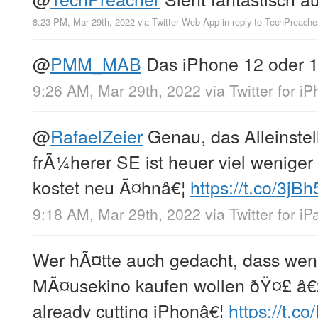
8:23 PM, Mar 29th, 2022
via
Twitter Web App
in reply to TechPreache
@
PMM_MAB
Das iPhone 12 oder 13
9:26 AM, Mar 29th, 2022
via
Twitter for i
@
RafaelZeier
Genau, das Alleinste
frÃ¼herer SE ist heuer viel weniger
kostet neu Ã¤hnâ€¦
https://t.co/3j
9:18 AM, Mar 29th, 2022
via
Twitter for iP
Wer hÃ¤tte auch gedacht, dass weni
MÃ¤usekino kaufen wollen ðŸ¤£ â€ž
already cutting iPhonâ€¦
https://t.