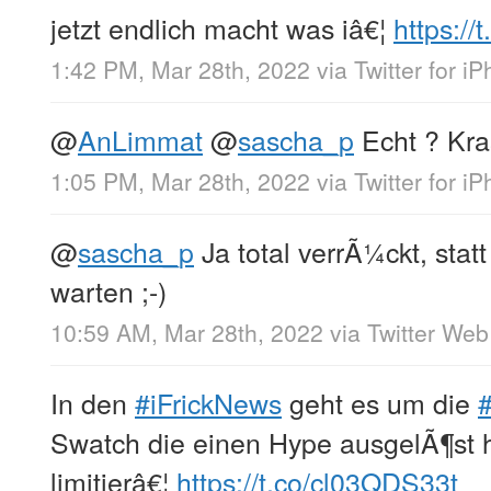
jetzt endlich macht was iâ€¦
https:/
1:42 PM, Mar 28th, 2022
via
Twitter for i
@
AnLimmat
@
sascha_p
Echt ? Kr
1:05 PM, Mar 28th, 2022
via
Twitter for i
@
sascha_p
Ja total verrÃ¼ckt, statt
warten ;-)
10:59 AM, Mar 28th, 2022
via
Twitter We
In den
#iFrickNews
geht es um die
Swatch die einen Hype ausgelÃ¶st h
limitierâ€¦
https://t.co/cl03QDS33t