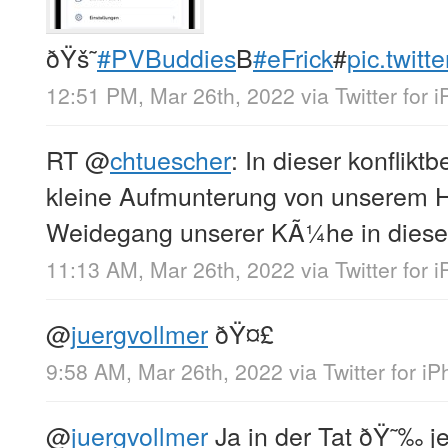
ðŸš˜
#PVBuddies
B
#eFrick
#
pic.twit
12:51 PM, Mar 26th, 2022
via
Twitter for 
RT
@
chtuescher
: In dieser konflikt
kleine Aufmunterung von unserem H
Weidegang unserer KÃ¼he in diese
11:13 AM, Mar 26th, 2022
via
Twitter for 
@
juergvollmer
ðŸ¤£
9:58 AM, Mar 26th, 2022
via
Twitter for i
@
juergvollmer
Ja in der Tat ðŸ˜‰ jet