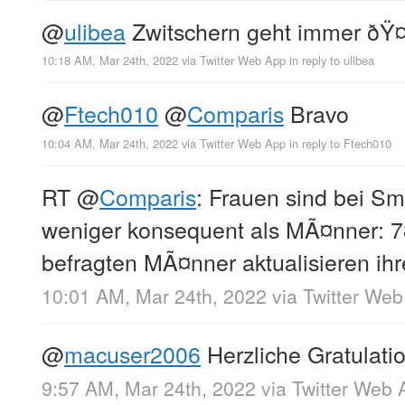
@
ulibea
Zwitschern geht immer ðŸ¤
10:18 AM, Mar 24th, 2022
via
Twitter Web App
in reply to ulibea
@
Ftech010
@
Comparis
Bravo
10:04 AM, Mar 24th, 2022
via
Twitter Web App
in reply to Ftech010
RT
@
Comparis
: Frauen sind bei S
weniger konsequent als MÃ¤nner: 7
befragten MÃ¤nner aktualisieren ihr
10:01 AM, Mar 24th, 2022
via
Twitter We
@
macuser2006
Herzliche Gratulati
9:57 AM, Mar 24th, 2022
via
Twitter Web 