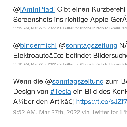
@
iAmInPfadi
Gibt einen Kurzbefehl
Screenshots ins richtige Apple GerÃ
11:12 AM, Mar 27th, 2022
via
Twitter for iPhone
in reply to iAmInPfad
@
bindermichi
@
sonntagszeitung
NÃ
Elektroautoâ€œ befindet Bildersu
11:10 AM, Mar 27th, 2022
via
Twitter for iPhone
in reply to bindermich
Wenn die
@
sonntagszeitung
zum Be
Design von
#Tesla
ein Bild des Kon
Ã¼ber den Artikâ€¦
https://t.co/sJZ
9:52 AM, Mar 27th, 2022
via
Twitter for i