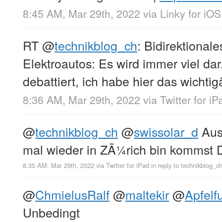
8:45 AM, Mar 29th, 2022
via
Linky for iOS
RT
@
technikblog_ch
: Bidirektional
Elektroautos: Es wird immer viel da
debattiert, ich habe hier das wichtig
8:36 AM, Mar 29th, 2022
via
Twitter for iP
@
technikblog_ch
@
swissolar_d
Aus
mal wieder in ZÃ¼rich bin kommst
8:35 AM, Mar 29th, 2022
via
Twitter for iPad
in reply to technikblog_c
@
ChmielusRalf
@
maltekir
@
Apfelf
Unbedingt