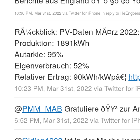
10:36 PM, Mar 31st, 2022
via
Twitter for iPhone
in reply to HeEngber
RÃ¼ckblick: PV-Daten MÃ¤rz 2022:
Produktion: 1891kWh
Autarkie: 95%
Eigenverbrauch: 52%
Relativer Ertrag: 90kWh/kWpâ€¦
htt
10:23 PM, Mar 31st, 2022
via
Twitter for 
@
PMM_MAB
Gratuliere ðŸ¥³ zur A
6:52 PM, Mar 31st, 2022
via
Twitter for i