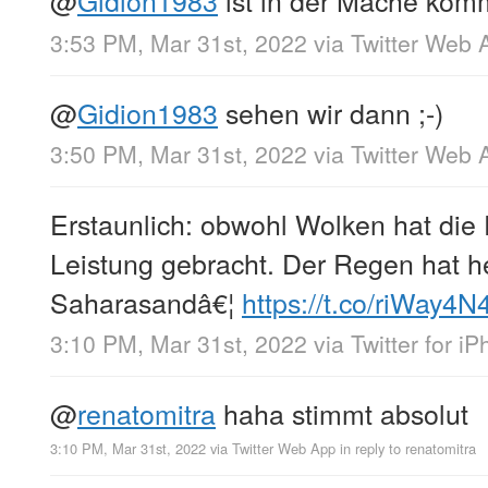
@
Gidion1983
ist in der Mache kommt
3:53 PM, Mar 31st, 2022
via
Twitter Web 
@
Gidion1983
sehen wir dann ;-)
3:50 PM, Mar 31st, 2022
via
Twitter Web 
Erstaunlich: obwohl Wolken hat die
Leistung gebracht. Der Regen hat h
Saharasandâ€¦
https://t.co/riWay4
3:10 PM, Mar 31st, 2022
via
Twitter for i
@
renatomitra
haha stimmt absolut
3:10 PM, Mar 31st, 2022
via
Twitter Web App
in reply to renatomitra