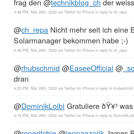
frag den
@
technikblog_ch
der weiss
4:48 PM, Mar 26th, 2022
via
Twitter for iPhone
in reply to ch_repa
@
ch_repa
Nicht mehr seit ich eine
Solarmanager bekommen habe ;-)
4:46 PM, Mar 26th, 2022
via
Twitter for iPhone
in reply to ch_repa
@
rhubschmid
@
EaseeOfficial
@
_s
dran
4:23 PM, Mar 26th, 2022
via
Twitter for iPhone
in reply to rhubschmid
@
DominikLoibl
Gratuliere ðŸ¥³ was
4:19 PM, Mar 26th, 2022
via
Twitter for iPhone
in reply to DominikLoib
@
reneritchie
@
jennaezarik
James B