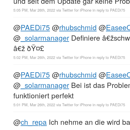
und seit dem Update gar keine Pro
5:05 PM, Mar 26th, 2022
via
Twitter for iPhone
in reply to PAEDi75
@
PAEDi75
@
rhubschmid
@
EaseeOf
@
_solarmanager
Definiere â€žschw
â€ž ðŸ¤£
5:02 PM, Mar 26th, 2022
via
Twitter for iPhone
in reply to PAEDi75
@
PAEDi75
@
rhubschmid
@
EaseeOf
@
_solarmanager
Bei ist das Proble
funktioniert perfekt
5:01 PM, Mar 26th, 2022
via
Twitter for iPhone
in reply to PAEDi75
@
ch_repa
Ich nehme an die wird ba