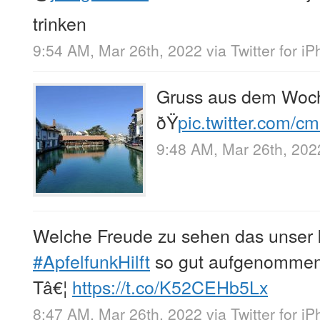
trinken
9:54 AM, Mar 26th, 2022
via
Twitter for i
Gruss aus dem Woc
ðŸ
pic.twitter.com/
9:48 AM, Mar 26th, 202
Welche Freude zu sehen das unser 
#ApfelfunkHilft
so gut aufgenommen w
Tâ€¦
https://t.co/K52CEHb5Lx
8:47 AM, Mar 26th, 2022
via
Twitter for i