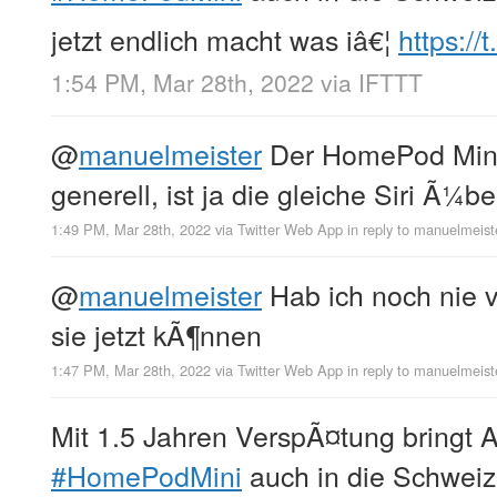
jetzt endlich macht was iâ€¦
https:/
1:54 PM, Mar 28th, 2022
via
IFTTT
@
manuelmeister
Der HomePod Mini 
generell, ist ja die gleiche Siri Ã¼ber
1:49 PM, Mar 28th, 2022
via
Twitter Web App
in reply to manuelmeist
@
manuelmeister
Hab ich noch nie v
sie jetzt kÃ¶nnen
1:47 PM, Mar 28th, 2022
via
Twitter Web App
in reply to manuelmeist
Mit 1.5 Jahren VerspÃ¤tung bringt 
#HomePodMini
auch in die Schweiz