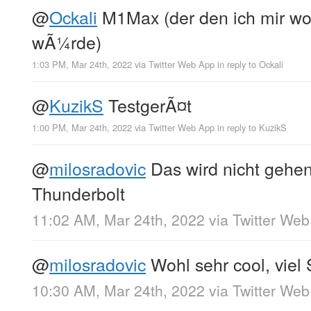
@
Ockali
M1Max (der den ich mir wo
wÃ¼rde)
1:03 PM, Mar 24th, 2022
via
Twitter Web App
in reply to Ockali
@
KuzikS
TestgerÃ¤t
1:00 PM, Mar 24th, 2022
via
Twitter Web App
in reply to KuzikS
@
milosradovic
Das wird nicht gehen
Thunderbolt
11:02 AM, Mar 24th, 2022
via
Twitter We
@
milosradovic
Wohl sehr cool, viel
10:30 AM, Mar 24th, 2022
via
Twitter We