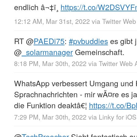
endlich â¬‡ï¸
https://t.co/W2DSVY
12:12 AM, Mar 31st, 2022
via
Twitter Web
RT
@
PAEDi75
:
#pvbuddies
es gibt j
@
_solarmanager
Gemeinschaft.
8:18 PM, Mar 30th, 2022
via
Twitter Web 
WhatsApp verbessert Umgang und 
Sprachnachrichten - mir wÃ¤re es j
die Funktion deaktâ€¦
https://t.co/
7:29 PM, Mar 30th, 2022
via
Linky for iOS
@
TechPreacher
Sieht fantastisch a