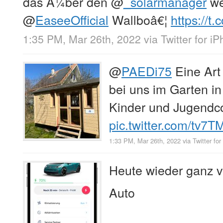
das Ã¼ber den
@
_solarmanager
we
@
EaseeOfficial
Wallboâ€¦
https://
1:35 PM, Mar 26th, 2022
via
Twitter for i
@
PAEDi75
Eine Art
bei uns im Garten i
Kinder und Jugendco
pic.twitter.com/tv7
1:33 PM, Mar 26th, 2022
via
Twitter fo
Heute wieder ganz vi
Auto