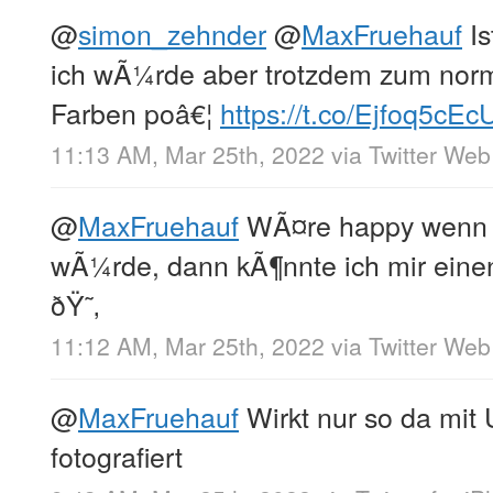
@
simon_zehnder
@
MaxFruehauf
Is
ich wÃ¼rde aber trotzdem zum norm
Farben poâ€¦
https://t.co/Ejfoq5cEc
11:13 AM, Mar 25th, 2022
via
Twitter We
@
MaxFruehauf
WÃ¤re happy wenn i
wÃ¼rde, dann kÃ¶nnte ich mir einen
ðŸ˜‚
11:12 AM, Mar 25th, 2022
via
Twitter We
@
MaxFruehauf
Wirkt nur so da mit 
fotografiert