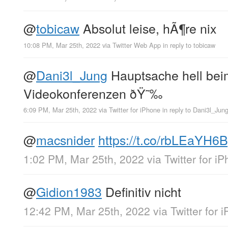
@
tobicaw
Absolut leise, hÃ¶re nix
10:08 PM, Mar 25th, 2022
via
Twitter Web App
in reply to tobicaw
@
Dani3l_Jung
Hauptsache hell bei
Videokonferenzen ðŸ˜‰
6:09 PM, Mar 25th, 2022
via
Twitter for iPhone
in reply to Dani3l_Jun
@
macsnider
https://t.co/rbLEaYH6
1:02 PM, Mar 25th, 2022
via
Twitter for i
@
Gidion1983
Definitiv nicht
12:42 PM, Mar 25th, 2022
via
Twitter for 