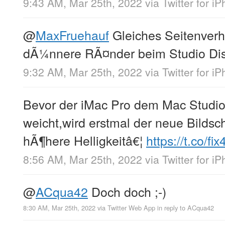
9:43 AM, Mar 25th, 2022
via
Twitter for i
@
MaxFruehauf
Gleiches SeitenverhÃ
dÃ¼nnere RÃ¤nder beim Studio Dis
9:32 AM, Mar 25th, 2022
via
Twitter for i
Bevor der iMac Pro dem Mac Studio
weicht,wird erstmal der neue Bildsch
hÃ¶here Helligkeitâ€¦
https://t.co/fi
8:56 AM, Mar 25th, 2022
via
Twitter for i
@
ACqua42
Doch doch ;-)
8:30 AM, Mar 25th, 2022
via
Twitter Web App
in reply to ACqua42