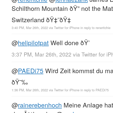
Schilthorn Mountain ðŸ” not the Mat
Switzerland ðŸ‡¨ðŸ‡­
3:40 PM, Mar 26th, 2022
via
Twitter for iPhone
in reply to reneritchie
@
helipilotpat
Well done ðŸ’
3:37 PM, Mar 26th, 2022
via
Twitter for i
@
PAEDi75
Wird Zeit kommst du mal 
ðŸ˜‰
1:36 PM, Mar 26th, 2022
via
Twitter for iPhone
in reply to PAEDi75
@
rainerebenhoch
Meine Anlage hat