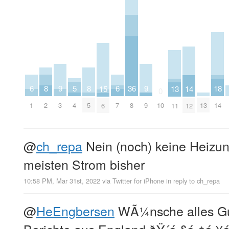
9
9
8
8
6
6
5
36
18
15
14
13
0
3
9
2
5
1
7
4
13
8
10
14
6
12
11
@
ch_repa
Nein (noch) keine Heizun
meisten Strom bisher
10:58 PM, Mar 31st, 2022
via
Twitter for iPhone
in reply to ch_repa
@
HeEngbersen
WÃ¼nsche alles Gu
Berichte aus England ðŸ´ó §ó ¢ó ¥ó