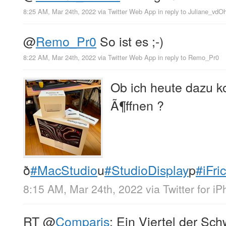
8:25 AM, Mar 24th, 2022
via
Twitter Web App
in reply to Juliane_vdO
@
Remo_Pr0
So ist es ;-)
8:22 AM, Mar 24th, 2022
via
Twitter Web App
in reply to Remo_Pr0
Ob ich heute dazu 
Ã¶ffnen ?
ð
#MacStudio
u
#StudioDisplay
p
#iFri
8:15 AM, Mar 24th, 2022
via
Twitter for i
RT
@
Comparis
: Ein Viertel der Sc