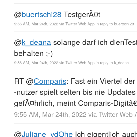
@
buertschi28
TestgerÃ¤t
9:56 AM, Mar 24th, 2022
via
Twitter Web App
in reply to buertschi28
@
k_deana
solange darf ich dienTes
behalten ;-)
9:56 AM, Mar 24th, 2022
via
Twitter Web App
in reply to k_deana
RT
@
Comparis
: Fast ein Viertel d
-nutzer spielt selten bis nie Updates 
gefÃ¤hrlich, meint Comparis-Digitâ€
9:55 AM, Mar 24th, 2022
via
Twitter Web 
@
Juliane_vdOhe
Ich eigentlich auc