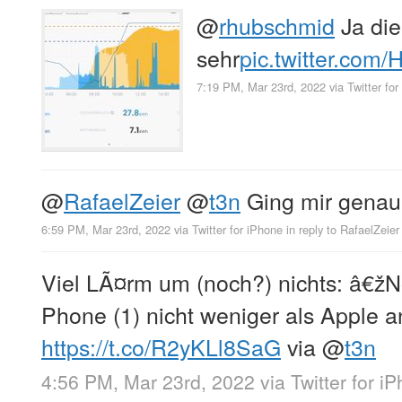
@
rhubschmid
Ja die 
sehr
pic.twitter.co
7:19 PM, Mar 23rd, 2022
via
Twitter fo
@
RafaelZeier
@
t3n
Ging mir genau 
6:59 PM, Mar 23rd, 2022
via
Twitter for iPhone
in reply to RafaelZeier
Viel LÃ¤rm um (noch?) nichts: â€žNo
Phone (1) nicht weniger als Apple 
https://t.co/R2yKLl8SaG
via
@
t3n
4:56 PM, Mar 23rd, 2022
via
Twitter for i