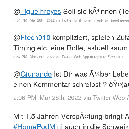
@
_iguelhreyes
Soll sie kÃ¶nnen (Te
7:34 PM, Mar 28th, 2022
via
Twitter for iPhone
in reply to _iguelhreye
@
Ftech010
kompliziert, spielen Zufa
Timing etc. eine Rolle, aktuell kau
3:54 PM, Mar 28th, 2022
via
Twitter Web App
in reply to Ftech010
@
Giunando
Ist Dir was Ã¼ber Lebe
einen Kommentar schreibst ? ðŸ¤¦â€
2:06 PM, Mar 28th, 2022
via
Twitter Web 
Mit 1.5 Jahren VerspÃ¤tung bringt 
#HomePodMini
auch in die Schweiz