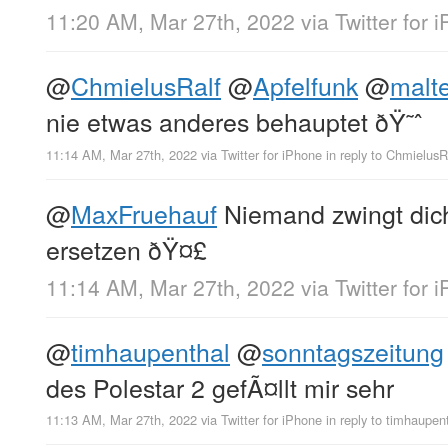
11:20 AM, Mar 27th, 2022
via
Twitter for 
@
ChmielusRalf
@
Apfelfunk
@
malte
nie etwas anderes behauptet ðŸ˜ˆ
11:14 AM, Mar 27th, 2022
via
Twitter for iPhone
in reply to ChmielusR
@
MaxFruehauf
Niemand zwingt dic
ersetzen ðŸ¤£
11:14 AM, Mar 27th, 2022
via
Twitter for 
@
timhaupenthal
@
sonntagszeitung
des Polestar 2 gefÃ¤llt mir sehr
11:13 AM, Mar 27th, 2022
via
Twitter for iPhone
in reply to timhaupen