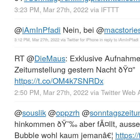
3:23 PM, Mar 27th, 2022
via
IFTTT
@
iAmInPfadi
Nein, bei
@
macstorie
3:12 PM, Mar 27th, 2022
via
Twitter for iPhone
in reply to iAmInPfadi
RT
@
DieMaus
: Exklusive Aufnahme
Zeitumstellung gestern Nacht ðŸ¤”
https://t.co/OM4k7SNRDx
2:50 PM, Mar 27th, 2022
via
Twitter Web 
@
souslik
@
oppzrh
@
sonntagszeitu
hinkommen ðŸ˜‰ aber fÃ¤llt, ausser
Bubble wohl kaum jemanâ€¦
https: