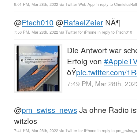
9:01 PM, Mar 28th, 2022
via
Twitter Web App
in reply to ChmielusRal
@
Ftech010
@
RafaelZeier
NÃ¶
7:56 PM, Mar 28th, 2022
via
Twitter for iPhone
in reply to Ftech010
Die Antwort war sch
Erfolg von
#AppleTV
ðŸ
pic.twitter.com/1
7:49 PM, Mar 28th, 202
@
pm_swiss_news
Ja ohne Radio is
witzlos
7:41 PM, Mar 28th, 2022
via
Twitter for iPhone
in reply to pm_swiss_