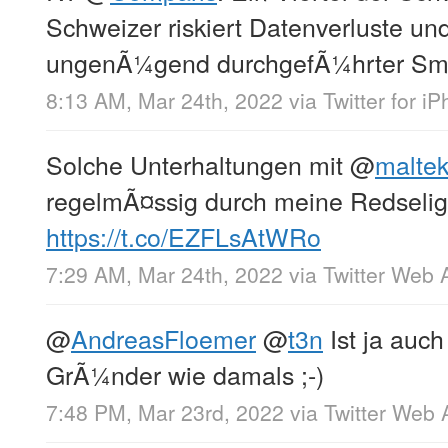
Schweizer riskiert Datenverluste un
ungenÃ¼gend durchgefÃ¼hrter Sm
8:13 AM, Mar 24th, 2022
via
Twitter for i
Solche Unterhaltungen mit
@
maltek
regelmÃ¤ssig durch meine Redseligk
https://t.co/EZFLsAtWRo
7:29 AM, Mar 24th, 2022
via
Twitter Web 
@
AndreasFloemer
@
t3n
Ist ja auch
GrÃ¼nder wie damals ;-)
7:48 PM, Mar 23rd, 2022
via
Twitter Web 