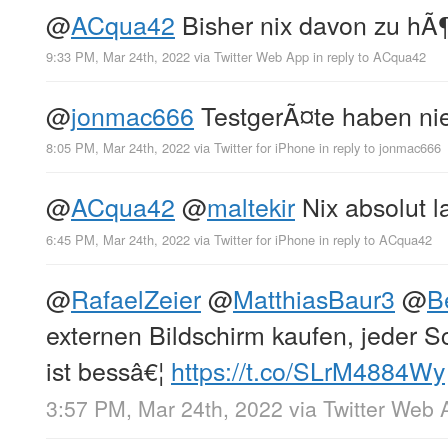
@
ACqua42
Bisher nix davon zu hÃ
9:33 PM, Mar 24th, 2022
via
Twitter Web App
in reply to ACqua42
@
jonmac666
TestgerÃ¤te haben nie
8:05 PM, Mar 24th, 2022
via
Twitter for iPhone
in reply to jonmac666
@
ACqua42
@
maltekir
Nix absolut l
6:45 PM, Mar 24th, 2022
via
Twitter for iPhone
in reply to ACqua42
@
RafaelZeier
@
MatthiasBaur3
@
B
externen Bildschirm kaufen, jeder 
ist bessâ€¦
https://t.co/SLrM4884Wy
3:57 PM, Mar 24th, 2022
via
Twitter Web 