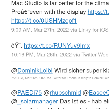
Mac Studio is far better for the clim
Proâ€”even with the display
https:/
https://t.co/0USHMzopf1
9:09 AM, Mar 27th, 2022
via
Linky for iOS
ðŸ˜‚
https://t.co/RUNYuv9Imx
10:16 PM, Mar 26th, 2022
via
Twitter We
@
DominikLoibl
Wird sicher super k
7:26 PM, Mar 26th, 2022
via
Twitter for iPhone
in reply to DominikLoib
@
PAEDi75
@
rhubschmid
@
EaseeOf
@
_solarmanager
Das ist es - hab e