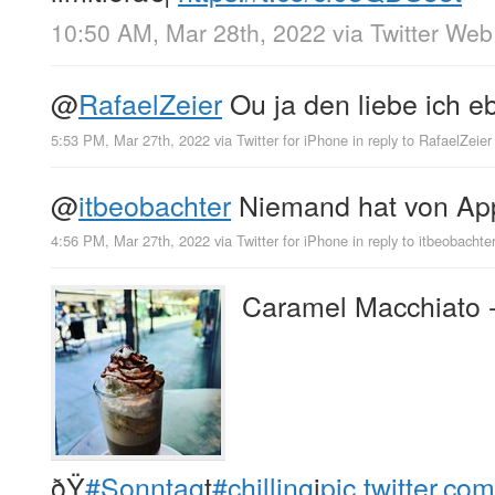
10:50 AM, Mar 28th, 2022
via
Twitter We
@
RafaelZeier
Ou ja den liebe ich eb
5:53 PM, Mar 27th, 2022
via
Twitter for iPhone
in reply to RafaelZeier
@
itbeobachter
Niemand hat von Ap
4:56 PM, Mar 27th, 2022
via
Twitter for iPhone
in reply to itbeobachte
Caramel Macchiato 
ðŸ
#Sonntag
t
#chilling
i
pic.twitter.c