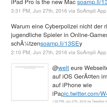
iPad Pro is the new Mac
soamp.li/1
3:31 PM, Jun 27th, 2016
via
SoAmpli App
Warum eine Cyberpolizei nicht der ri
jugendliche Spieler in Online-Game
schÃ¼tzen
soamp.li/13SE
y
2:10 PM, Jun 27th, 2016
via
SoAmpli App
@
welt
eure Webseite
auf iOS GerÃ¤ten i
auf iPhone wie
iPa
pic.twitter.com
1:55 PM, Jun 27th, 2016
via
Tweetbot f