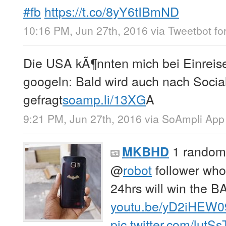
#fb
https://t.co/8yY6tIBmND
10:16 PM, Jun 27th, 2016
via
Tweetbot for
Die USA kÃ¶nnten mich bei Einreis
googeln: Bald wird auch nach Soci
gefragt
soamp.li/13XG
A
9:21 PM, Jun 27th, 2016
via
SoAmpli App
1 rando
MKBHD
@
robot
follower who 
24hrs will win the
youtu.be/yD2iHEW
pic.twitter.com/lutS