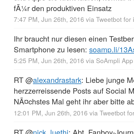
fÃ¼r den produktiven Einsatz
7:47 PM, Jun 26th, 2016
via
Tweetbot for 
Ihr braucht nur diesen einen Testbe
Smartphone zu lesen:
soamp.li/13A
5:25 PM, Jun 26th, 2016
via
SoAmpli App
RT
@
alexandrastark
: Liebe junge 
herzzerreissende Posts auf Social Me
NÃ¤chstes Mal geht ihr aber bitte a
12:01 PM, Jun 26th, 2016
via
Tweetbot for
RT
@
nick_luethi
: Abt. Fanboy-Jour