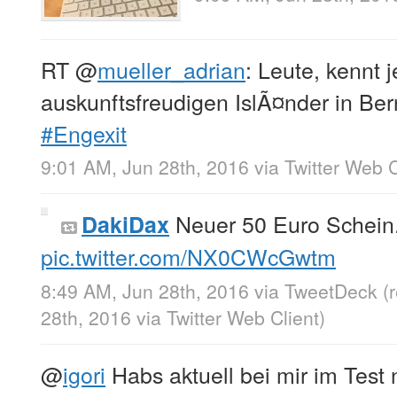
RT
@
mueller_adrian
: Leute, kennt
auskunftsfreudigen IslÃ¤nder in Be
#Engexit
9:01 AM, Jun 28th, 2016
via
Twitter Web C
Neuer 50 Euro Schein
DakiDax
pic.twitter.com/NX0CWcGwtm
8:49 AM, Jun 28th, 2016
via
TweetDeck
(
28th, 2016
via
Twitter Web Client
)
@
igori
Habs aktuell bei mir im Test 