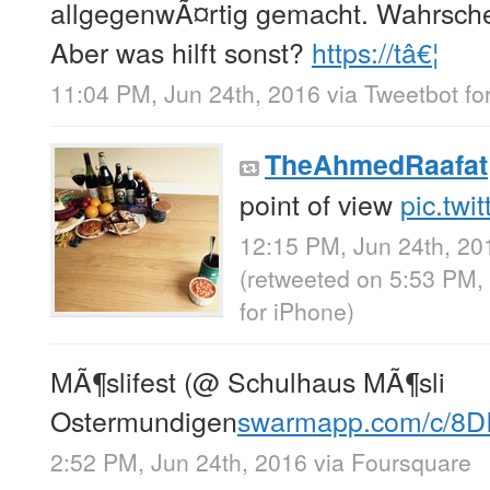
allgegenwÃ¤rtig gemacht. Wahrschei
Aber was hilft sonst?
https://tâ€¦
11:04 PM, Jun 24th, 2016
via
Tweetbot for
TheAhmedRaafat
point of view
pic.tw
12:15 PM, Jun 24th, 20
(retweeted on 5:53 PM,
for iPhone
)
MÃ¶slifest (@ Schulhaus MÃ¶sli
Ostermundigen
swarmapp.com/c/8D
2:52 PM, Jun 24th, 2016
via
Foursquare