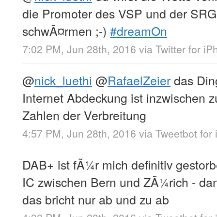
die Promoter des VSP und der SR
schwÃ¤rmen ;-)
#dreamOn
7:02 PM, Jun 28th, 2016
via
Twitter for i
@
nick_luethi
@
RafaelZeier
das Ding
Internet Abdeckung ist inzwischen z
Zahlen der Verbreitung
4:57 PM, Jun 28th, 2016
via
Tweetbot for 
DAB+ ist fÃ¼r mich definitiv gestor
IC zwischen Bern und ZÃ¼rich - dan
das bricht nur ab und zu ab