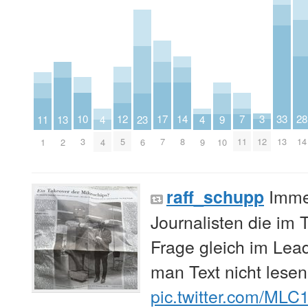
3
10
17
12
33
7
14
28
9
23
4
4
11
13
12
3
7
5
13
11
8
14
10
6
4
9
1
2
Imme
raff_schupp
Journalisten die im 
Frage gleich im Le
man Text nicht lesen
pic.twitter.com/MLC