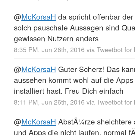
@
McKorsaH
da spricht offenbar der 
solch pauschale Aussagen sind Quat
gewissen Nutzern anders
8:35 PM, Jun 26th, 2016
via
Tweetbot for
@
McKorsaH
Guter Scherz! Das kan
aussehen kommt wohl auf die Apps
installiert hast. Freu Dich einfach
8:11 PM, Jun 26th, 2016
via
Tweetbot for
@
McKorsaH
AbstÃ¼rze shelchtere 
und Apps die nicht laufen, normal f