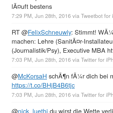
lÃ¤uft bestens
7:29 PM, Jun 28th, 2016
via
Tweetbot for 
RT
@
FelixSchneuwly
: Stimmt! WÃ¼
machen: Lehre (SanitÃ¤r-Installateu
(Journalistik/Psy), Executive MBA ht
7:03 PM, Jun 28th, 2016
via
Twitter for i
@
McKorsaH
schÃ¶n fÃ¼r dich bei m
https://t.co/BHjB4B6tjc
7:03 PM, Jun 28th, 2016
via
Twitter for i
@
nick_luethi
du wirst die Wette verl