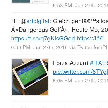
6:53 PM, Jun 27th, 201
RT
@
srfdigital
: Gleich gehtâ€™s los
Â«Dangerous GolfÂ». Heute Mo, 20 
https://t.co/q7gKlsGGed
https://tâ€¦
6:36 PM, Jun 27th, 2016
via
Twitter for i
Forza Azzurri
#ITAE
pic.twitter.com/8TY
6:05 PM, Jun 27th, 201