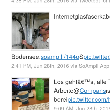
4:38 PM, Jun 28th, 2016
via
Tweetbot for 
Internetglasfaserkab
Bodensee.
soamp.li/144o
S
pic.twit
2:41 PM, Jun 28th, 2016
via
SoAmpli App
Los gehtâ€™s, alle 
Arbeite
@
Comparis
i
berei
pic.twitter.c
9:09 AM, Jun 28th, 201