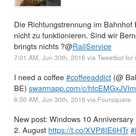
Die Richtungstrennung im Bahnhof B
nicht zu funktionieren. Sind wir Be
bringts nichts ?
@
RailService
7:01 AM, Jun 30th, 2016
via
Tweetbot for 
I need a coffee
#coffeeaddict
(@ Bah
BE)
swarmapp.com/c/htcEMGxJVlm
6:50 AM, Jun 30th, 2016
via
Foursquare
New post: Windows 10 Anniversary 
2. August
https://t.co/XVP8IE6HTr
#