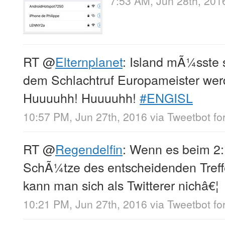
7:53 AM, Jun 28th, 201
RT
@
Elternplanet
: Island mÃ¼sste 
dem Schlachtruf Europameister wer
Huuuuhh! Huuuuhh!
#ENGISL
10:57 PM, Jun 27th, 2016
via
Tweetbot for
RT
@
Regendelfin
: Wenn es beim 2:1
SchÃ¼tze des entscheidenden Treff
kann man sich als Twitterer nichâ€¦
10:21 PM, Jun 27th, 2016
via
Tweetbot for