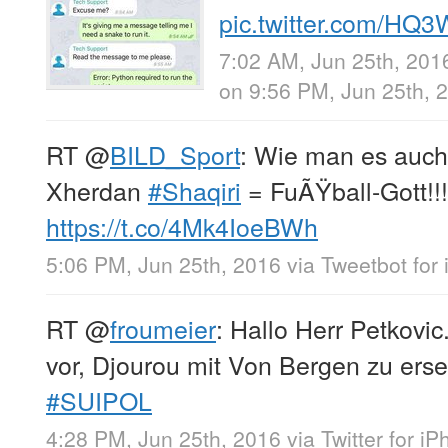
pic.twitter.com/HQ
7:02 AM, Jun 25th, 201
on 9:56 PM, Jun 25th,
RT
@
BILD_Sport
: Wie man es auch
Xherdan
#Shaqiri
= FuÃŸball-Gott!!
https://t.co/4Mk4IoeBWh
5:06 PM, Jun 25th, 2016
via
Tweetbot for 
RT
@
froumeier
: Hallo Herr Petkovi
vor, Djourou mit Von Bergen zu ers
#SUIPOL
4:28 PM, Jun 25th, 2016
via
Twitter for i