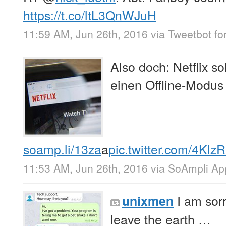
https://t.co/ltL3QnWJuH
11:59 AM, Jun 26th, 2016
via
Tweetbot for
Also doch: Netflix so
einen Offline-Modus
soamp.li/13za
a
pic.twitter.com/4Kl
11:53 AM, Jun 26th, 2016
via
SoAmpli Ap
I am sorr
unixmen
leave the earth …