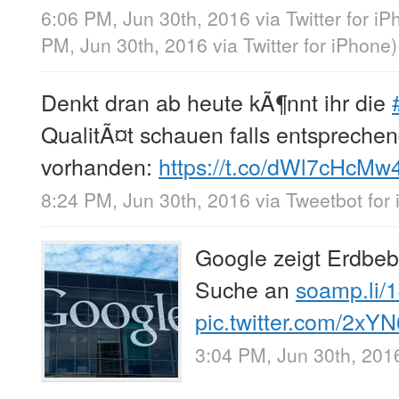
6:06 PM, Jun 30th, 2016
via
Twitter for i
PM, Jun 30th, 2016
via
Twitter for iPhone
)
Denkt dran ab heute kÃ¶nnt ihr die
QualitÃ¤t schauen falls entspreche
vorhanden:
https://t.co/dWl7cHcMw
8:24 PM, Jun 30th, 2016
via
Tweetbot for 
Google zeigt Erdbeb
Suche an
soamp.li/
pic.twitter.com/2xY
3:04 PM, Jun 30th, 201