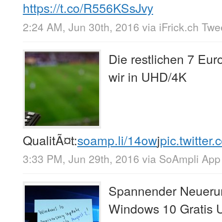
https://t.co/R556KSsJvy
2:24 AM, Jun 30th, 2016
via
iFrick.ch Tw
Die restlichen 7 Eu
wir in UHD/4K
QualitÃ¤t:
soamp.li/14ow
j
pic.twitte
3:33 PM, Jun 29th, 2016
via
SoAmpli App
Spannender Neueru
Windows 10 Gratis U