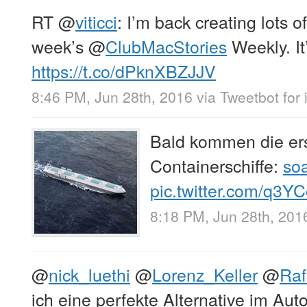
RT
@
viticci
: I’m back creating lots o
week’s
@
ClubMacStories
Weekly. It
https://t.co/dPknXBZJJV
8:46 PM, Jun 28th, 2016
via
Tweetbot for 
Bald kommen die er
Containerschiffe:
so
pic.twitter.com/q3Y
8:18 PM, Jun 28th, 201
@
nick_luethi
@
Lorenz_Keller
@
Raf
ich eine perfekte Alternative im Aut