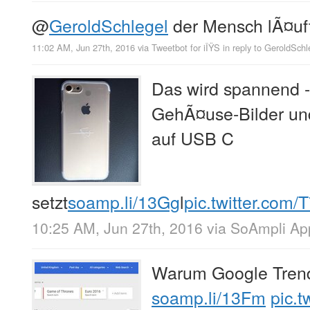
@
GeroldSchlegel
der Mensch lÃ¤uft 
11:02 AM, Jun 27th, 2016
via
Tweetbot for iÎŸS
in reply to GeroldSchl
Das wird spannend 
GehÃ¤use-Bilder un
auf USB C
setzt
soamp.li/13Gg
l
pic.twitter.com
10:25 AM, Jun 27th, 2016
via
SoAmpli Ap
Warum Google Trend
soamp.li/13Fm
pic.