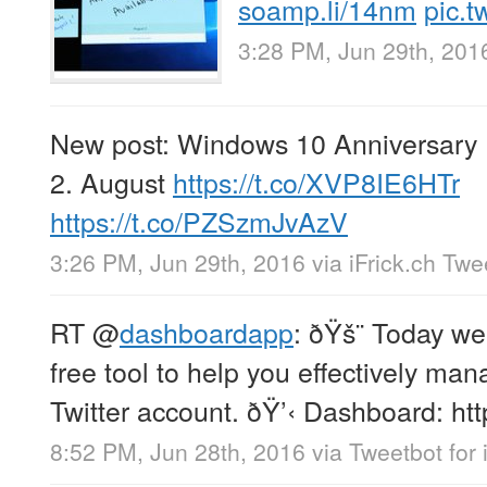
soamp.li/14nm
pic.
3:28 PM, Jun 29th, 201
New post: Windows 10 Anniversary 
2. August
https://t.co/XVP8IE6HTr
https://t.co/PZSzmJvAzV
3:26 PM, Jun 29th, 2016
via
iFrick.ch Tw
RT
@
dashboardapp
: ðŸš¨ Today w
free tool to help you effectively ma
Twitter account. ðŸ’‹ Dashboard: htt
8:52 PM, Jun 28th, 2016
via
Tweetbot for 