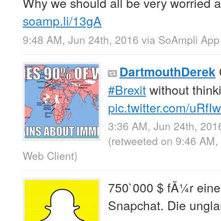
Why we should all be very worried a
soamp.li/13gA
9:48 AM, Jun 24th, 2016
via
SoAmpli App
DartmouthDerek
#Brexit
without thinki
pic.twitter.com/uRf
3:36 AM, Jun 24th, 201
(retweeted on 9:46 AM,
Web Client
)
750`000 $ fÃ¼r eine
Snapchat. Die ungla