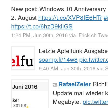
New post: Windows 10 Anniversary 
2. August
https://t.co/XVP8IE6HTr
#
https://t.co/6hzD9kiIGS
1:24 PM, Jun 30th, 2016
via
iFrick.ch Tw
Letzte Apfelfunk Ausgabe
soamp.li/14w8
pic.twitte
9:40 AM, Jun 30th, 2016
via
S
Richti
RafaelZeier
Update mal wieder kle
Megabyte.
pic.twit