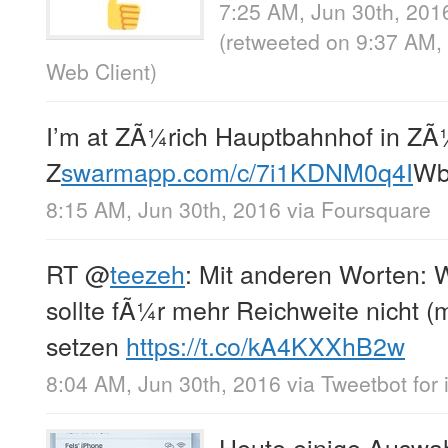
7:25 AM, Jun 30th, 201
(retweeted on 9:37 AM,
Web Client
)
I’m at ZÃ¼rich Hauptbahnhof in ZÃ¼
Z
swarmapp.com/c/7i1KDNM0q4I
W
8:15 AM, Jun 30th, 2016
via
Foursquare
RT
@
teezeh
: Mit anderen Worten: 
sollte fÃ¼r mehr Reichweite nicht 
setzen
https://t.co/kA4KXXhB2w
8:04 AM, Jun 30th, 2016
via
Tweetbot for 
Heute einige Auswah