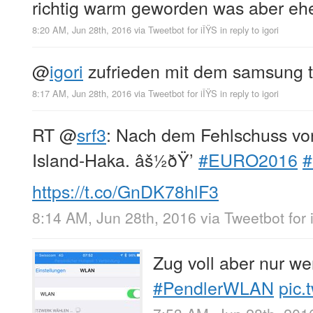
richtig warm geworden was aber ehe
8:20 AM, Jun 28th, 2016
via
Tweetbot for iÎŸS
in reply to igori
@
igori
zufrieden mit dem samsung t
8:17 AM, Jun 28th, 2016
via
Tweetbot for iÎŸS
in reply to igori
RT
@
srf3
: Nach dem Fehlschuss von
Island-Haka. âš½ðŸ’
#EURO2016
https://t.co/GnDK78hlF3
8:14 AM, Jun 28th, 2016
via
Tweetbot for 
Zug voll aber nur w
#PendlerWLAN
pic.