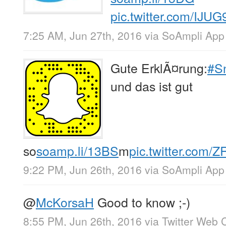
pic.twitter.com/IJ
7:25 AM, Jun 27th, 2016
via
SoAmpli App
Gute ErklÃ¤rung:
#S
und das ist gut
so
soamp.li/13BS
m
pic.twitter.com/
9:22 PM, Jun 26th, 2016
via
SoAmpli App
@
McKorsaH
Good to know ;-)
8:55 PM, Jun 26th, 2016
via
Twitter Web C