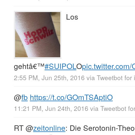
Los
gehtâ€™
#SUIPOL
O
pic.twitter.co
2:55 PM, Jun 25th, 2016
via
Tweetbot for 
@
fb
https://t.co/GOmTSAptiO
11:21 PM, Jun 24th, 2016
via
Tweetbot for
RT
@
zeitonline
: Die Serotonin-Theo