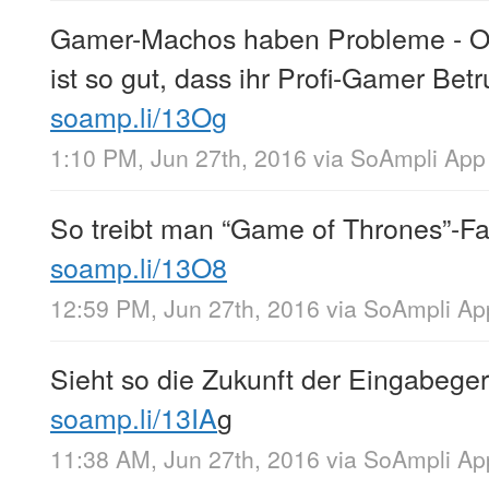
Gamer-Machos haben Probleme - O
ist so gut, dass ihr Profi-Gamer Bet
soamp.li/13Og
1:10 PM, Jun 27th, 2016
via
SoAmpli App
So treibt man “Game of Thrones”-F
soamp.li/13O8
12:59 PM, Jun 27th, 2016
via
SoAmpli Ap
Sieht so die Zukunft der Eingabege
soamp.li/13IA
g
11:38 AM, Jun 27th, 2016
via
SoAmpli Ap