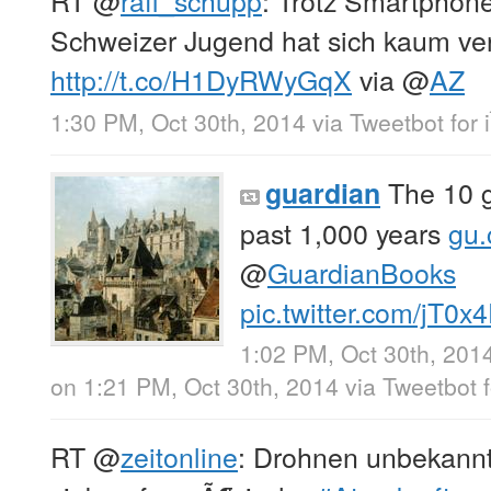
RT
@
raff_schupp
: Trotz Smartphone
Schweizer Jugend hat sich kaum ve
http://t.co/H1DyRWyGqX
via
@
AZ
1:30 PM, Oct 30th, 2014
via
Tweetbot for 
The 10 g
guardian
past 1,000 years
gu.
@
GuardianBooks
pic.twitter.com/jT0
1:02 PM, Oct 30th, 201
on 1:21 PM, Oct 30th, 2014
via
Tweetbot f
RT
@
zeitonline
: Drohnen unbekannt