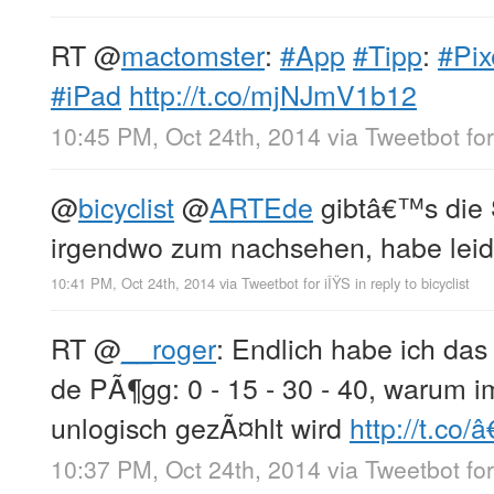
RT
@
mactomster
:
#App
#Tipp
:
#Pix
#iPad
http://t.co/mjNJmV1b12
10:45 PM, Oct 24th, 2014
via
Tweetbot for
@
bicyclist
@
ARTEde
gibtâ€™s die
irgendwo zum nachsehen, habe leid
10:41 PM, Oct 24th, 2014
via
Tweetbot for iÎŸS
in reply to bicyclist
RT
@
__roger
: Endlich habe ich das
de PÃ¶gg: 0 - 15 - 30 - 40, warum i
unlogisch gezÃ¤hlt wird
http://t.co/â
10:37 PM, Oct 24th, 2014
via
Tweetbot for