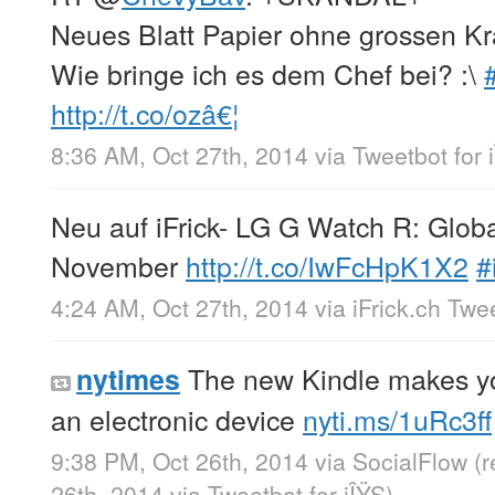
Neues Blatt Papier ohne grossen Kr
Wie bringe ich es dem Chef bei? :\
http://t.co/ozâ€¦
8:36 AM, Oct 27th, 2014
via
Tweetbot for 
Neu auf iFrick- LG G Watch R: Glob
November
http://t.co/IwFcHpK1X2
#
4:24 AM, Oct 27th, 2014
via
iFrick.ch Twe
The new Kindle makes you
nytimes
an electronic device
nyti.ms/1uRc3ff
9:38 PM, Oct 26th, 2014
via
SocialFlow
(
26th, 2014
via
Tweetbot for iÎŸS
)