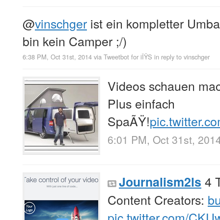
@
vinschger
ist ein kompletter Umba
bin kein Camper ;/)
6:38 PM, Oct 31st, 2014
via
Tweetbot for iÎŸS
in reply to vinschger
Videos schauen mac
Plus einfach
SpaÃŸ!
pic.twitter.
6:01 PM, Oct 31st, 201
4 T
Journalism2ls
Content Creators:
bu
pic.twitter.com/CK