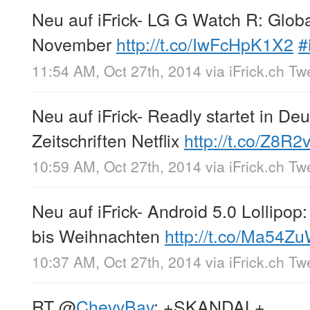
Neu auf iFrick- LG G Watch R: Glob
November
http://t.co/IwFcHpK1X2
#
11:54 AM, Oct 27th, 2014
via
iFrick.ch T
Neu auf iFrick- Readly startet in De
Zeitschriften Netflix
http://t.co/Z8R2
10:59 AM, Oct 27th, 2014
via
iFrick.ch T
Neu auf iFrick- Android 5.0 Lollipo
bis Weihnachten
http://t.co/Ma54Z
10:37 AM, Oct 27th, 2014
via
iFrick.ch T
RT
@
ChevyBav
: +SKANDAL+