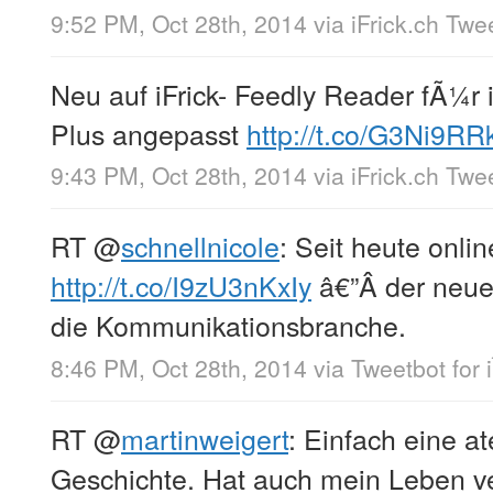
9:52 PM, Oct 28th, 2014
via
iFrick.ch Twe
Neu auf iFrick- Feedly Reader fÃ¼r
Plus angepasst
http://t.co/G3Ni9R
9:43 PM, Oct 28th, 2014
via
iFrick.ch Twe
RT
@
schnellnicole
: Seit heute onlin
http://t.co/I9zU3nKxIy
â€”Â der neue
die Kommunikationsbranche.
8:46 PM, Oct 28th, 2014
via
Tweetbot for 
RT
@
martinweigert
: Einfach eine 
Geschichte. Hat auch mein Leben ve