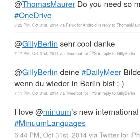
@
ThomasMaurer
Do you need so m
#OneDrive
8:22 PM, Oct 31st, 2014
via
Fenix for Android
in reply to ThomasMaur
@
GillyBerlin
sehr cool danke
7:17 PM, Oct 31st, 2014
via
Tweetbot for iÎŸS
in reply to GillyBerlin
@
GillyBerlin
deine
#DailyMeer
Bilde
wenn du wieder in Berlin bist ;-)
7:11 PM, Oct 31st, 2014
via
Tweetbot for iÎŸS
in reply to GillyBerlin
I love
@
minuum
’s new internationa
#MinuumLanguages
6:44 PM, Oct 31st, 2014
via
Twitter for iP