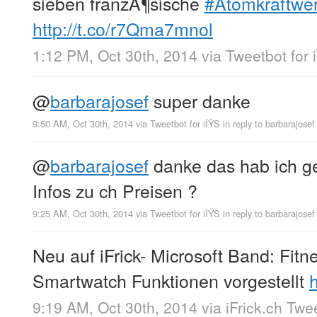
sieben franzÃ¶sische
#Atomkraftwe
http://t.co/r7Qma7mnol
1:12 PM, Oct 30th, 2014
via
Tweetbot for 
@
barbarajosef
super danke
9:50 AM, Oct 30th, 2014
via
Tweetbot for iÎŸS
in reply to barbarajosef
@
barbarajosef
danke das hab ich g
Infos zu ch Preisen ?
9:25 AM, Oct 30th, 2014
via
Tweetbot for iÎŸS
in reply to barbarajosef
Neu auf iFrick- Microsoft Band: Fitn
Smartwatch Funktionen vorgestellt
9:19 AM, Oct 30th, 2014
via
iFrick.ch Twe