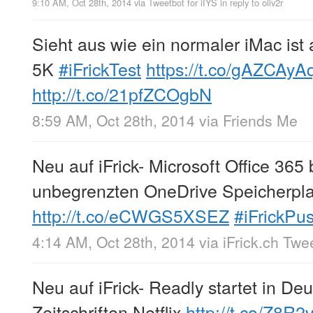
9:10 AM, Oct 28th, 2014
via
Tweetbot for iÎŸS
in reply to oliv2r
Sieht aus wie ein normaler iMac ist
5K
#iFrickTest
https://t.co/gAZCAyA
http://t.co/21pfZCOgbN
8:59 AM, Oct 28th, 2014
via
Friends Me
Neu auf iFrick- Microsoft Office 36
unbegrenzten OneDrive Speicherpla
http://t.co/eCWGS5XSEZ
#iFrickPu
4:14 AM, Oct 28th, 2014
via
iFrick.ch Twe
Neu auf iFrick- Readly startet in De
Zeitschriften Netflix
http://t.co/Z8R2