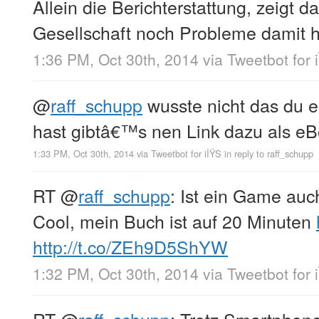
Allein die Berichterstattung, zeigt d
Gesellschaft noch Probleme damit 
1:36 PM, Oct 30th, 2014
via
Tweetbot for 
@
raff_schupp
wusste nicht das du e
hast gibtâ€™s nen Link dazu als e
1:33 PM, Oct 30th, 2014
via
Tweetbot for iÎŸS
in reply to raff_schupp
RT
@
raff_schupp
: Ist ein Game auc
Cool, mein Buch ist auf 20 Minuten
http://t.co/ZEh9D5ShYW
1:32 PM, Oct 30th, 2014
via
Tweetbot for 