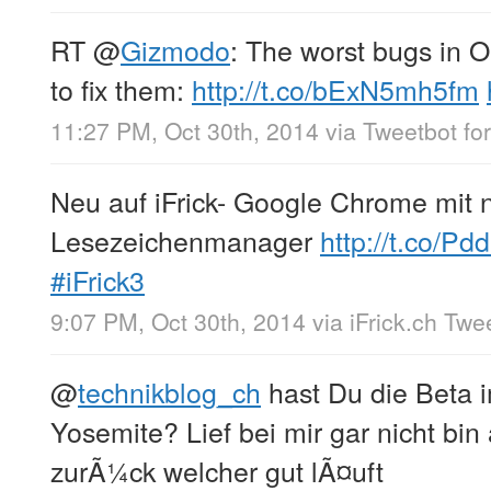
RT
@
Gizmodo
: The worst bugs in
to fix them:
http://t.co/bExN5mh5fm
11:27 PM, Oct 30th, 2014
via
Tweetbot for
Neu auf iFrick- Google Chrome mit
Lesezeichenmanager
http://t.co/Pd
#iFrick3
9:07 PM, Oct 30th, 2014
via
iFrick.ch Twe
@
technikblog_ch
hast Du die Beta 
Yosemite? Lief bei mir gar nicht bin
zurÃ¼ck welcher gut lÃ¤uft