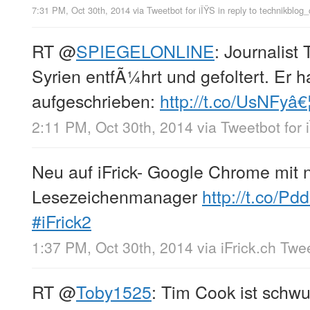
7:31 PM, Oct 30th, 2014
via
Tweetbot for iÎŸS
in reply to technikblog_
RT
@
SPIEGELONLINE
: Journalist
Syrien entfÃ¼hrt und gefoltert. Er 
aufgeschrieben:
http://t.co/UsNFyâ€
2:11 PM, Oct 30th, 2014
via
Tweetbot for 
Neu auf iFrick- Google Chrome mit
Lesezeichenmanager
http://t.co/Pd
#iFrick2
1:37 PM, Oct 30th, 2014
via
iFrick.ch Twe
RT
@
Toby1525
: Tim Cook ist schw