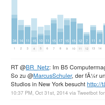
10
8
11
11
11
14
34
17
12
15
15
15
15
7
5
14
3
6
13
2
1
8
11
4
7
9
10
12
RT
@
BR_Netz
: Im B5 Computermag
So zu
@
MarcusSchuler
, der fÃ¼r u
Studios in New York besucht
http://t
10:37 PM, Oct 31st, 2014
via
Tweetbot for