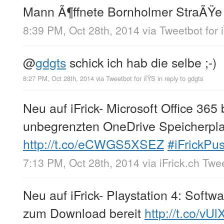
Mann Ã¶ffnete Bornholmer StraÃŸe 
8:39 PM, Oct 28th, 2014
via
Tweetbot for 
@
gdgts
schick ich hab die selbe ;-)
8:27 PM, Oct 28th, 2014
via
Tweetbot for iÎŸS
in reply to gdgts
Neu auf iFrick- Microsoft Office 36
unbegrenzten OneDrive Speicherpla
http://t.co/eCWGS5XSEZ
#iFrickPu
7:13 PM, Oct 28th, 2014
via
iFrick.ch Twe
Neu auf iFrick- Playstation 4: Softw
zum Download bereit
http://t.co/vU