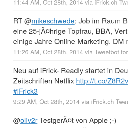
11:44 AM, Oct 28th, 2014
via
iFrick.ch T
RT
@
mikeschwede
: Job im Raum B
eine 25-jÃ¤hrige Topfrau, BBA, Vert
einige Jahre Online-Marketing. DM 
11:26 AM, Oct 28th, 2014
via
Tweetbot for
Neu auf iFrick- Readly startet in De
Zeitschriften Netflix
http://t.co/Z8R2
#iFrick3
9:29 AM, Oct 28th, 2014
via
iFrick.ch Twe
@
oliv2r
TestgerÃ¤t von Apple ;-)