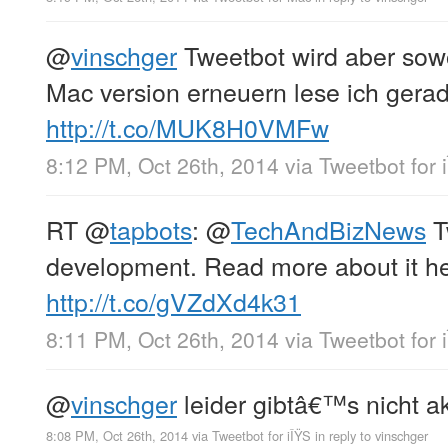
@
vinschger
Tweetbot wird aber sowo
Mac version erneuern lese ich gera
http://t.co/MUK8H0VMFw
8:12 PM, Oct 26th, 2014
via
Tweetbot for 
RT
@
tapbots
:
@
TechAndBizNews
Tw
development. Read more about it he
http://t.co/gVZdXd4k31
8:11 PM, Oct 26th, 2014
via
Tweetbot for 
@
vinschger
leider gibtâ€™s nicht ak
8:08 PM, Oct 26th, 2014
via
Tweetbot for iÎŸS
in reply to vinschger