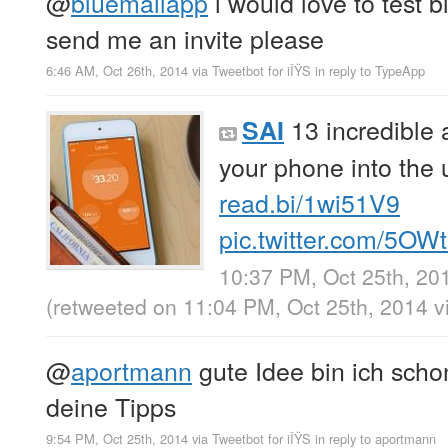
@
bluemailapp
i would love to test 
send me an invite please
6:46 AM, Oct 26th, 2014
via
Tweetbot for iÎŸS
in reply to TypeApp
13 incredible 
SAI
your phone into the u
read.bi/1wi51V9
pic.twitter.com/5O
10:37 PM, Oct 25th, 20
(retweeted on 11:04 PM, Oct 25th, 2014
v
@
aportmann
gute Idee bin ich scho
deine Tipps
9:54 PM, Oct 25th, 2014
via
Tweetbot for iÎŸS
in reply to aportmann