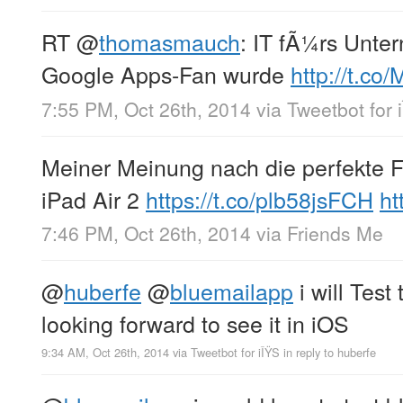
RT
@
thomasmauch
: IT fÃ¼rs Unte
Google Apps-Fan wurde
http://t.c
7:55 PM, Oct 26th, 2014
via
Tweetbot for 
Meiner Meinung nach die perfekte 
iPad Air 2
https://t.co/plb58jsFCH
ht
7:46 PM, Oct 26th, 2014
via
Friends Me
@
huberfe
@
bluemailapp
i will Test
looking forward to see it in iOS
9:34 AM, Oct 26th, 2014
via
Tweetbot for iÎŸS
in reply to huberfe