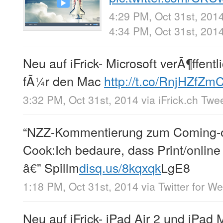
4:29 PM, Oct 31st, 201
4:34 PM, Oct 31st, 201
Neu auf iFrick- Microsoft verÃ¶ffent
fÃ¼r den Mac
http://t.co/RnjHZfZm
3:32 PM, Oct 31st, 2014
via
iFrick.ch Twe
“NZZ-Kommentierung zum Coming-o
Cook:Ich bedaure, dass Print/online
â€” Spillm
disq.us/8kqxqk
LgE8
1:18 PM, Oct 31st, 2014
via
Twitter for W
Neu auf iFrick- iPad Air 2 und iPad 