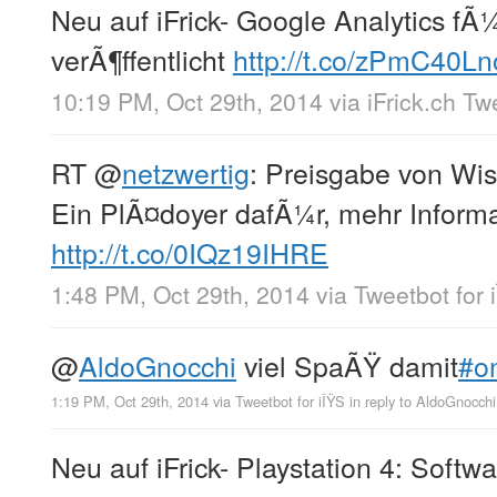
Neu auf iFrick- Google Analytics fÃ
verÃ¶ffentlicht
http://t.co/zPmC40L
10:19 PM, Oct 29th, 2014
via
iFrick.ch T
RT
@
netzwertig
: Preisgabe von Wi
Ein PlÃ¤doyer dafÃ¼r, mehr Informa
http://t.co/0IQz19IHRE
1:48 PM, Oct 29th, 2014
via
Tweetbot for 
@
AldoGnocchi
viel SpaÃŸ damit
#o
1:19 PM, Oct 29th, 2014
via
Tweetbot for iÎŸS
in reply to AldoGnocchi
Neu auf iFrick- Playstation 4: Softw