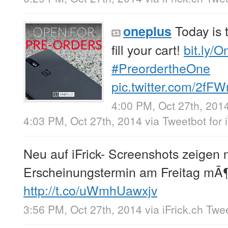
Today is t
oneplus
fill your cart!
bit.ly/
#PreordertheOne
pic.twitter.com/2fF
4:00 PM, Oct 27th, 201
4:03 PM, Oct 27th, 2014
via
Tweetbot for 
Neu auf iFrick- Screenshots zeigen
Erscheinungstermin am Freitag mÃ¶
http://t.co/uWmhUawxjv
3:56 PM, Oct 27th, 2014
via
iFrick.ch Twe