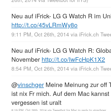
Neu auf iFrick- LG G Watch R im U
http://t.co/45vLRmWy8o
9:11 PM, Oct 26th, 2014
via
iFrick.ch Twe
Neu auf iFrick- LG G Watch R: Glob
November
http://t.co/IwFcHpK1X2
8:54 PM, Oct 26th, 2014
via
iFrick.ch Twe
@
vinschger
Meine Meinung zur off Tw
ist nix Fr mich. Auf dem Mac kannst 
vergessen ist uralt
8:19 PM, Oct 26th, 2014
via
Tweetbot for Mac
in reply to vinschger