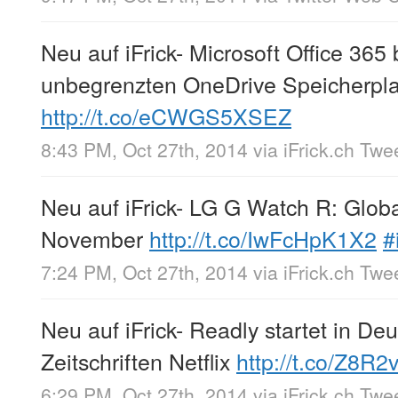
Neu auf iFrick- Microsoft Office 36
unbegrenzten OneDrive Speicherpla
http://t.co/eCWGS5XSEZ
8:43 PM, Oct 27th, 2014
via
iFrick.ch Twe
Neu auf iFrick- LG G Watch R: Glob
November
http://t.co/IwFcHpK1X2
#
7:24 PM, Oct 27th, 2014
via
iFrick.ch Twe
Neu auf iFrick- Readly startet in De
Zeitschriften Netflix
http://t.co/Z8R2
6:29 PM, Oct 27th, 2014
via
iFrick.ch Twe