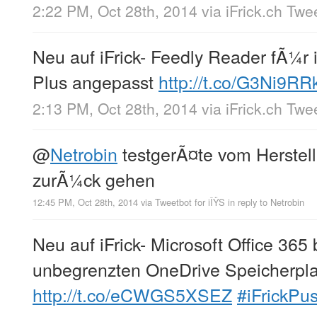
2:22 PM, Oct 28th, 2014
via
iFrick.ch Twe
Neu auf iFrick- Feedly Reader fÃ¼r
Plus angepasst
http://t.co/G3Ni9R
2:13 PM, Oct 28th, 2014
via
iFrick.ch Twe
@
Netrobin
testgerÃ¤te vom Herstel
zurÃ¼ck gehen
12:45 PM, Oct 28th, 2014
via
Tweetbot for iÎŸS
in reply to Netrobin
Neu auf iFrick- Microsoft Office 36
unbegrenzten OneDrive Speicherpla
http://t.co/eCWGS5XSEZ
#iFrickPu