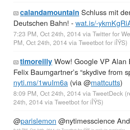
Schluss mit de
calandamountain
Deutschen Bahn! -
wat.is/-ykmKgRi
7:23 PM, Oct 24th, 2014
via
Twitter for W
PM, Oct 24th, 2014
via
Tweetbot for iÎŸS
)
Wow! Google VP Alan E
timoreilly
Felix Baumgartner’s “skydive from s
nyti.ms/1wuIm6a
(via
@
mattcutts
)
8:09 PM, Oct 24th, 2014
via
TweetDeck
(
24th, 2014
via
Tweetbot for iÎŸS
)
@
parislemon
@nytimesscience And 
8:18 PM, Oct 24th, 2014
via
Tweetbot for iÎŸS
in reply to mgsiegler