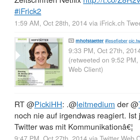
#iFrick2
1:59 AM, Oct 28th, 2014
via
iFrick.ch Twe
mhofstaetter
#lesefieber
pic.t
9:33 PM, Oct 27th, 201
(retweeted on 9:52 PM,
Web Client
)
RT
@
PickiHH
: .
@
leitmedium
der
@
noch nie auf irgendwas reagiert. Ist j
Twitter was mit Kommunikationâ€¦
9:47 PM, Oct 27th, 2014
via
Twitter Web C