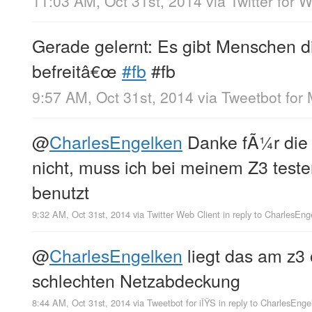
11:03 AM, Oct 31st, 2014
via
Twitter for 
Gerade gelernt: Es gibt Menschen 
befreitâ€œ
#fb
#fb
9:57 AM, Oct 31st, 2014
via
Tweetbot for
@
CharlesEngelken
Danke fÃ¼r die I
nicht, muss ich bei meinem Z3 test
benutzt
9:32 AM, Oct 31st, 2014
via
Twitter Web Client
in reply to CharlesEng
@
CharlesEngelken
liegt das am z3 
schlechten Netzabdeckung
8:44 AM, Oct 31st, 2014
via
Tweetbot for iÎŸS
in reply to CharlesEnge