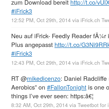
zum Download bereit
http://t.co/vU
#iFrick3
12:52 PM, Oct 29th, 2014
via
iFrick.ch T
Neu auf iFrick- Feedly Reader fÃ¼r
Plus angepasst
http://t.co/G3Ni9R
#iFrick3
12:43 PM, Oct 29th, 2014
via
iFrick.ch T
RT
@
mikedicenzo
: Daniel Radcliffe
Aerobics” on
#FallonTonight
is one o
things I’ve ever seen: https:â€¦
8:32 AM, Oct 29th, 2014
via
Tweetbot for 