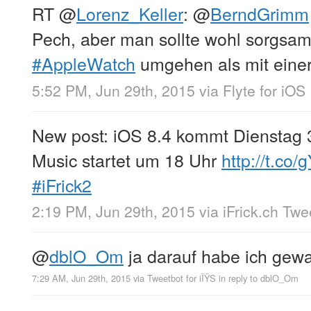
RT
@
Lorenz_Keller
:
@
BerndGrimm
Pech, aber man sollte wohl sorgsam
#AppleWatch
umgehen als mit einer
5:52 PM, Jun 29th, 2015
via
Flyte for iOS
New post: iOS 8.4 kommt Dienstag 
Music startet um 18 Uhr
http://t.co
#iFrick2
2:19 PM, Jun 29th, 2015
via
iFrick.ch Tw
@
dblO_Om
ja darauf habe ich gew
7:29 AM, Jun 29th, 2015
via
Tweetbot for iÎŸS
in reply to dblO_Om