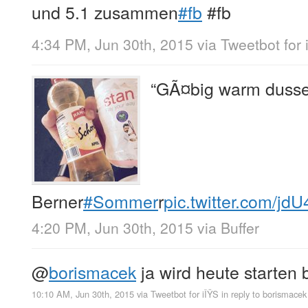
und 5.1 zusammen
#fb
 #fb
4:34 PM, Jun 30th, 2015
via
Tweetbot for 
“GÃ¤big warm dusse
Berner
#Sommer
r
pic.twitter.com/jd
4:20 PM, Jun 30th, 2015
via
Buffer
@
borismacek
ja wird heute starten 
10:10 AM, Jun 30th, 2015
via
Tweetbot for iÎŸS
in reply to borismacek