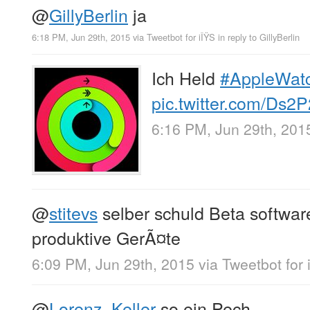
@
GillyBerlin
ja
6:18 PM, Jun 29th, 2015
via
Tweetbot for iÎŸS
in reply to GillyBerlin
Ich Held
#AppleWat
pic.twitter.com/Ds2
6:16 PM, Jun 29th, 201
@
stitevs
selber schuld Beta softwar
produktive GerÃ¤te
6:09 PM, Jun 29th, 2015
via
Tweetbot for 
@
Lorenz_Keller
so ein Pech