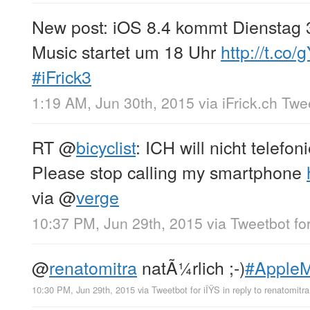
New post: iOS 8.4 kommt Dienstag 
Music startet um 18 Uhr
http://t.co
#iFrick3
1:19 AM, Jun 30th, 2015
via
iFrick.ch Tw
RT
@
bicyclist
: ICH will nicht telefoni
Please stop calling my smartphone
via
@
verge
10:37 PM, Jun 29th, 2015
via
Tweetbot for
@
renatomitra
natÃ¼rlich ;-)
#AppleM
10:30 PM, Jun 29th, 2015
via
Tweetbot for iÎŸS
in reply to renatomitra