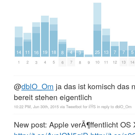
11
18
4
25
19
5
13
14
7
7
8
16
3
2
5
7
10
4
14
11
1
12
13
6
9
3
8
@
dblO_Om
ja das ist komisch das n
bereit stehen eigentlich
10:22 PM, Jun 30th, 2015
via
Tweetbot for iÎŸS
in reply to dblO_Om
New post: Apple verÃ¶ffentlicht OS 
http://t.co/AyeIQN5qjD
http://t.co