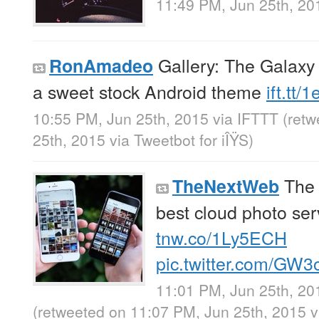
11:49 PM, Jun 25th, 20
Gallery: The Galaxy
RonAmadeo
a sweet stock Android theme
ift.tt/
10:55 PM, Jun 25th, 2015
via
IFTTT
(ret
25th, 2015
via
Tweetbot for iÎŸS
)
The d
TheNextWeb
best cloud photo ser
tnw.co/1Ly5ECH
pic.twitter.com/GW
11:01 PM, Jun 25th, 20
(retweeted on 11:07 PM, Jun 25th, 2015
v