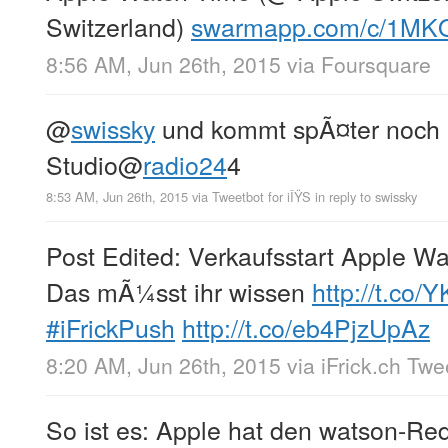
Switzerland)
swarmapp.com/c/1MK
8:56 AM, Jun 26th, 2015
via
Foursquare
@
swissky
und kommt spÃ¤ter noch b
Studio
@
radio24
4
8:53 AM, Jun 26th, 2015
via
Tweetbot for iÎŸS
in reply to swissky
Post Edited: Verkaufsstart Apple Wa
Das mÃ¼sst ihr wissen
http://t.co
#iFrickPush
http://t.co/eb4PjzUpAz
8:20 AM, Jun 26th, 2015
via
iFrick.ch Tw
So ist es: Apple hat den watson-Re