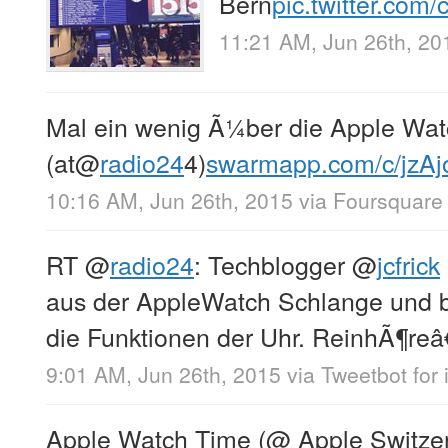
Bern
pic.twitter.co
11:21 AM, Jun 26th, 20
Mal ein wenig Ã¼ber die Apple Wat
(at
@
radio24
4)
swarmapp.com/c/jzA
10:16 AM, Jun 26th, 2015
via
Foursquare
RT
@
radio24
: Techblogger
@
jcfrick
aus der AppleWatch Schlange und 
die Funktionen der Uhr. ReinhÃ¶reâ
9:01 AM, Jun 26th, 2015
via
Tweetbot for 
Apple Watch Time (@ Apple Switzerl