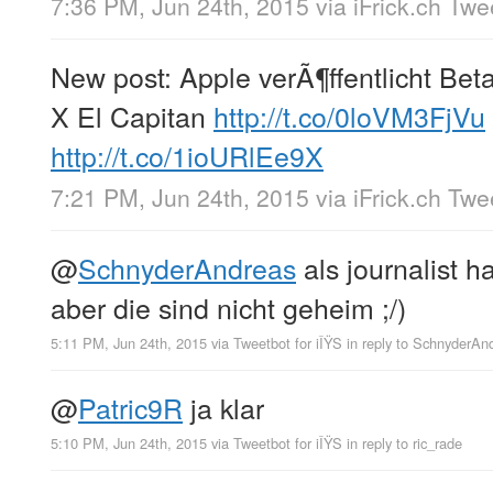
7:36 PM, Jun 24th, 2015
via
iFrick.ch Tw
New post: Apple verÃ¶ffentlicht Be
X El Capitan
http://t.co/0loVM3FjVu
http://t.co/1ioURlEe9X
7:21 PM, Jun 24th, 2015
via
iFrick.ch Tw
@
SchnyderAndreas
als journalist h
aber die sind nicht geheim ;/)
5:11 PM, Jun 24th, 2015
via
Tweetbot for iÎŸS
in reply to SchnyderAn
@
Patric9R
ja klar
5:10 PM, Jun 24th, 2015
via
Tweetbot for iÎŸS
in reply to ric_rade