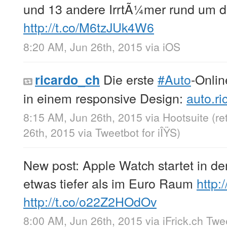
und 13 andere IrrtÃ¼mer rund um d
http://t.co/M6tzJUk4W6
8:20 AM, Jun 26th, 2015
via
iOS
Die erste
#Auto
-Onlin
ricardo_ch
in einem responsive Design:
auto.ri
8:15 AM, Jun 26th, 2015
via
Hootsuite
(r
26th, 2015
via
Tweetbot for iÎŸS
)
New post: Apple Watch startet in de
etwas tiefer als im Euro Raum
http:
http://t.co/o22Z2HOdOv
8:00 AM, Jun 26th, 2015
via
iFrick.ch Tw