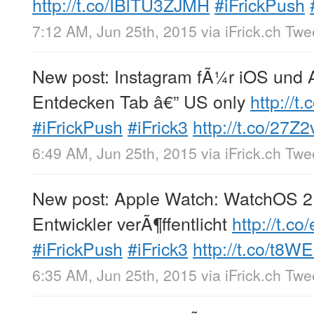
http://t.co/IBlTU3ZJMH
#iFrickPush
7:12 AM, Jun 25th, 2015
via
iFrick.ch Tw
New post: Instagram fÃ¼r iOS und A
Entdecken Tab â€” US only
http://
#iFrickPush
#iFrick3
http://t.co/27
6:49 AM, Jun 25th, 2015
via
iFrick.ch Tw
New post: Apple Watch: WatchOS 2
Entwickler verÃ¶ffentlicht
http://t.c
#iFrickPush
#iFrick3
http://t.co/t8
6:35 AM, Jun 25th, 2015
via
iFrick.ch Tw