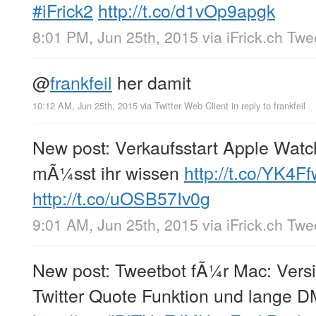
#iFrick2
http://t.co/d1vOp9apgk
8:01 PM, Jun 25th, 2015
via
iFrick.ch Tw
@
frankfeil
her damit
10:12 AM, Jun 25th, 2015
via
Twitter Web Client
in reply to frankfeil
New post: Verkaufsstart Apple Watc
mÃ¼sst ihr wissen
http://t.co/YK4
http://t.co/uOSB57Iv0g
9:01 AM, Jun 25th, 2015
via
iFrick.ch Tw
New post: Tweetbot fÃ¼r Mac: Versi
Twitter Quote Funktion und lange