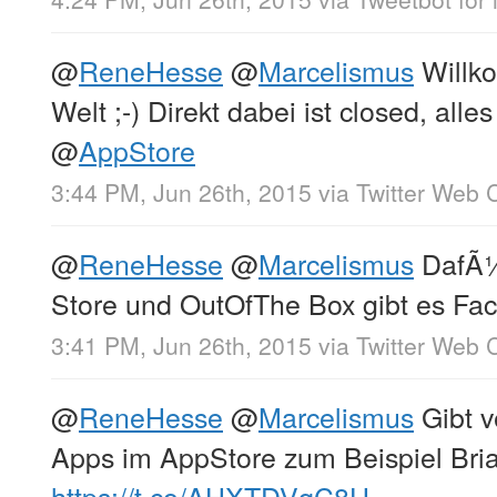
@
ReneHesse
@
Marcelismus
Willko
Welt ;-) Direkt dabei ist closed, alle
@
AppStore
3:44 PM, Jun 26th, 2015
via
Twitter Web C
@
ReneHesse
@
Marcelismus
DafÃ¼r
Store und OutOfThe Box gibt es Fa
3:41 PM, Jun 26th, 2015
via
Twitter Web C
@
ReneHesse
@
Marcelismus
Gibt v
Apps im AppStore zum Beispiel Bria
https://t.co/AHXTDVqC8U