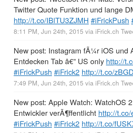
Twitter Quote Funktion und lange
http://t.co/IBlTU3ZJMH
#iFrickPush
8:11 PM, Jun 24th, 2015
via
iFrick.ch Tw
New post: Instagram fÃ¼r iOS und A
Entdecken Tab â€” US only
http://
#iFrickPush
#iFrick2
http://t.co/zB
7:49 PM, Jun 24th, 2015
via
iFrick.ch Tw
New post: Apple Watch: WatchOS 2
Entwickler verÃ¶ffentlicht
http://t.c
#iFrickPush
#iFrick2
http://t.co/fU