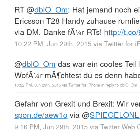
RT
@
dblO_Om
: Hat jemand noch ei
Ericsson T28 Handy zuhause rumli
via DM. Danke fÃ¼r RTs!
http://t.co
10:22 PM, Jun 29th, 2015
via
Twitter for 
@
dblO_Om
das war ein cooles Teil 
WofÃ¼r mÃ¶chtest du es denn ha
10:22 PM, Jun 29th, 2015
via
Twitter for iPhone
in reply to dblO_Om
Gefahr von Grexit und Brexit: Wir v
spon.de/aew1o
via
@
SPIEGELONL
9:16 PM, Jun 29th, 2015
via
Twitter Web C