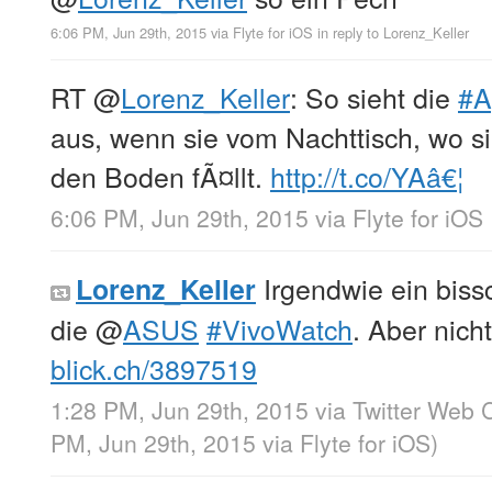
6:06 PM, Jun 29th, 2015
via
Flyte for iOS
in reply to Lorenz_Keller
RT
@
Lorenz_Keller
: So sieht die
#A
aus, wenn sie vom Nachttisch, wo si
den Boden fÃ¤llt.
http://t.co/YAâ€¦
6:06 PM, Jun 29th, 2015
via
Flyte for iOS
Irgendwie ein biss
Lorenz_Keller
die
@
ASUS
#VivoWatch
. Aber nich
blick.ch/3897519
1:28 PM, Jun 29th, 2015
via
Twitter Web C
PM, Jun 29th, 2015
via
Flyte for iOS
)