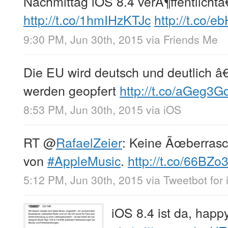
Nachmittag iOS 8.4 verÃ¶ffentlichtâ
http://t.co/1hmIHzKTJc
http://t.co/
9:30 PM, Jun 30th, 2015
via
Friends Me
Die EU wird deutsch und deutlich â
werden geopfert
http://t.co/aGeg3G
8:53 PM, Jun 30th, 2015
via
iOS
RT
@
RafaelZeier
: Keine Ãœberras
von
#AppleMusic
.
http://t.co/66BZo
5:12 PM, Jun 30th, 2015
via
Tweetbot for 
iOS 8.4 ist da, hap