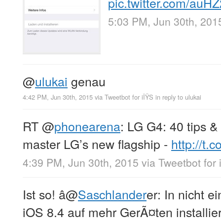
pic.twitter.com/auH
5:03 PM, Jun 30th, 201
@
ulukai
genau
4:42 PM, Jun 30th, 2015
via
Tweetbot for iÎŸS
in reply to ulukai
RT
@
phonearena
: LG G4: 40 tips & 
master LG’s new flagship -
http://t
4:39 PM, Jun 30th, 2015
via
Tweetbot for 
Ist so! â
@
Saschlander
er: In nicht 
iOS 8.4 auf mehr GerÃ¤ten installier