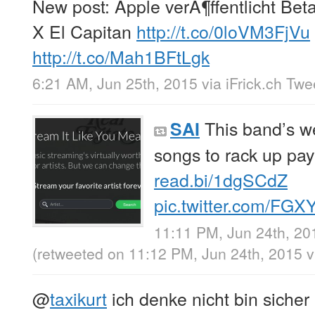
New post: Apple verÃ¶ffentlicht Be
X El Capitan
http://t.co/0loVM3FjVu
http://t.co/Mah1BFtLgk
6:21 AM, Jun 25th, 2015
via
iFrick.ch Tw
This band’s we
SAI
songs to rack up pa
read.bi/1dgSCdZ
pic.twitter.com/FG
11:11 PM, Jun 24th, 20
(retweeted on 11:12 PM, Jun 24th, 2015
v
@
taxikurt
ich denke nicht bin siche