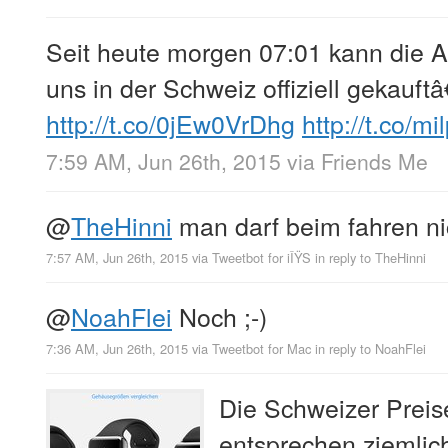
Seit heute morgen 07:01 kann die 
uns in der Schweiz offiziell gekauftâ
http://t.co/0jEw0VrDhg
http://t.co/m
7:59 AM, Jun 26th, 2015
via
Friends Me
@
TheHinni
man darf beim fahren nich
7:57 AM, Jun 26th, 2015
via
Tweetbot for iÎŸS
in reply to TheHinni
@
NoahFlei
Noch ;-)
7:36 AM, Jun 26th, 2015
via
Tweetbot for Mac
in reply to NoahFlei
Die Schweizer Preis
entsprechen ziemlic