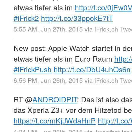
etwas tiefer als im
http://t.co/0jEw
#iFrick2
http://t.co/33ppokE7tT
5:55 AM, Jun 27th, 2015
via
iFrick.ch Tw
New post: Apple Watch startet in de
etwas tiefer als im Euro Raum
http:
#iFrickPush
http://t.co/DbU4uhQs6n
6:56 PM, Jun 26th, 2015
via
iFrick.ch Tw
RT
@
ANDROIDPIT
: Das ist also d
das Xperia Z3+ vor dem Hitzetod be
https://t.co/mKjJWdaHnP
http://t.c
4:24 PM, Jun 26th, 2015
via
Tweetbot for 