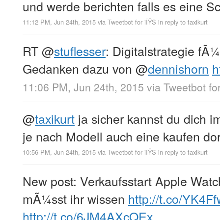
und werde berichten falls es eine Sc
11:12 PM, Jun 24th, 2015
via
Tweetbot for iÎŸS
in reply to taxikurt
RT
@
stuflesser
: Digitalstrategie f
Gedanken dazu von
@
dennishorn
h
11:06 PM, Jun 24th, 2015
via
Tweetbot for
@
taxikurt
ja sicher kannst du dich i
je nach Modell auch eine kaufen dor
10:56 PM, Jun 24th, 2015
via
Tweetbot for iÎŸS
in reply to taxikurt
New post: Verkaufsstart Apple Watc
mÃ¼sst ihr wissen
http://t.co/YK4
http://t.co/6JM4AXcQEx