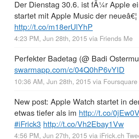
Der Dienstag 30.6. ist fÃ¼r Apple e
startet mit Apple Music der neueâ€¦
http://t.co/m18erUlYhP
4:23 PM, Jun 28th, 2015
via
Friends Me
Perfekter Badetag (@ Badi Ostermu
swarmapp.com/c/04Q0hP6vYID
10:36 AM, Jun 28th, 2015
via
Foursquare
New post: Apple Watch startet in de
etwas tiefer als im
http://t.co/0jEw
#iFrick3
http://t.co/Vh2Ebay1Vw
4:56 PM, Jun 27th, 2015
via
iFrick.ch Tw