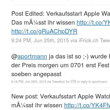
Post Edited: Verkaufsstart Apple Wa
Das mÃ¼sst ihr wissen
http://t.co
http://t.co/gRuAChpDYR
9:24 PM, Jun 25th, 2015
via
iFrick.ch Tw
@
aportmann
ja das ist so ;-) wurde
der Preis morgen um 0701 erst Fest
soeben angepasst
9:18 PM, Jun 25th, 2015
via
Tweetbot for iÎŸS
in reply to aportmann
New post: Verkaufsstart Apple Watc
mÃ¼sst ihr wissen
http://t.co/YK4