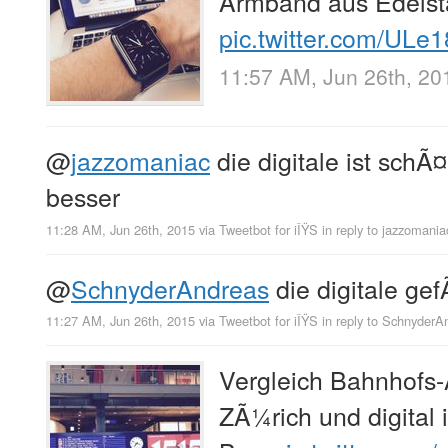
Armband aus Edelst
pic.twitter.com/UL
11:57 AM, Jun 26th, 20
@
jazzomaniac
die digitale ist schÃ¤
besser
11:28 AM, Jun 26th, 2015
via
Tweetbot for iÎŸS
in reply to jazzomania
@
SchnyderAndreas
die digitale gef
11:27 AM, Jun 26th, 2015
via
Tweetbot for iÎŸS
in reply to SchnyderA
Vergleich Bahnhofs-
ZÃ¼rich und digital 