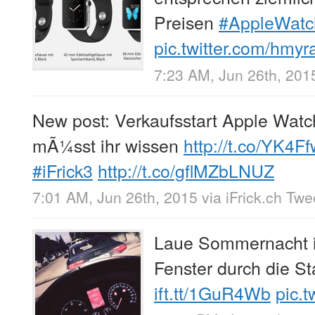
Preisen
#AppleWatc
pic.twitter.com/hmy
7:23 AM, Jun 26th, 201
New post: Verkaufsstart Apple Watc
mÃ¼sst ihr wissen
http://t.co/YK4
#iFrick3
http://t.co/gflMZbLNUZ
7:01 AM, Jun 26th, 2015
via
iFrick.ch Tw
Laue Sommernacht i
Fenster durch die S
ift.tt/1GuR4Wb
pic.