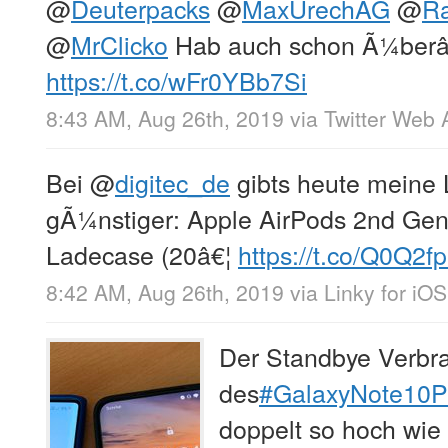
@
Deuterpacks
@
MaxUrechAG
@
Ra
@
MrClicko
Hab auch schon Ã¼berâ
https://t.co/wFr0YBb7Si
8:43 AM, Aug 26th, 2019
via
Twitter Web 
Bei
@
digitec_de
gibts heute meine 
gÃ¼nstiger: Apple AirPods 2nd Gen
Ladecase (20â€¦
https://t.co/Q0Q2f
8:42 AM, Aug 26th, 2019
via
Linky for iOS
Der Standbye Verbr
des
#GalaxyNote10P
doppelt so hoch wie