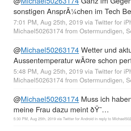
@
Michael50263174
Ganz im Gegen
sonstigen AnsprÃ¼chen im Tech B
7:01 PM, Aug 25th, 2019
via
Twitter for i
Michael50263174
from
Ostermundigen, S
@
Michael50263174
Wetter und aktu
Aussentemperatur wÃ¤re schon perf
5:48 PM, Aug 25th, 2019
via
Twitter for i
Michael50263174
from
Ostermundigen, S
@
Michael50263174
Muss ich haben
meine Frau dazu meint ðŸ˜…
5:30 PM, Aug 25th, 2019
via
Twitter for Android
in reply to Michael5