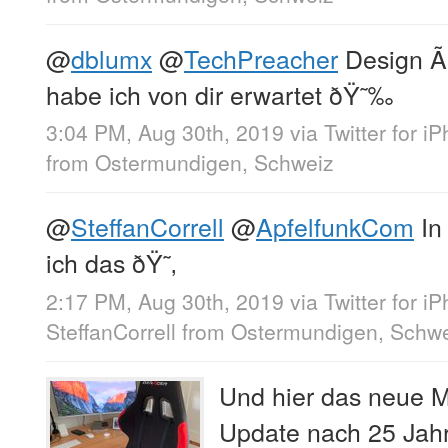
@
dblumx
@
TechPreacher
Design Ã
habe ich von dir erwartet ðŸ˜‰
3:04 PM, Aug 30th, 2019
via
Twitter for i
from
Ostermundigen, Schweiz
@
SteffanCorrell
@
ApfelfunkCom
In
ich das ðŸ˜‚
2:17 PM, Aug 30th, 2019
via
Twitter for i
SteffanCorrell
from
Ostermundigen, Schw
Und hier das neue Mo
Update nach 25 Jah