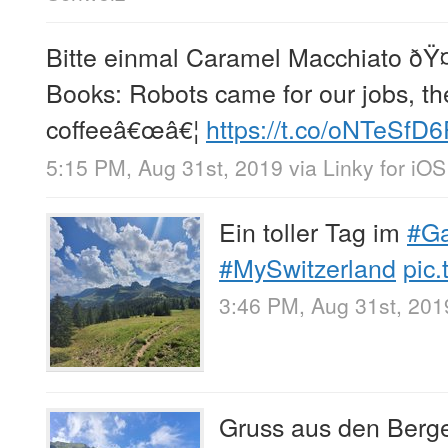
Bitte einmal Caramel Macchiato ðŸ¤
Books: Robots came for our jobs, th
coffeeâ€œâ€¦
https://t.co/oNTeSfD6
5:15 PM, Aug 31st, 2019
via
Linky for iOS
Ein toller Tag im
#Ga
#MySwitzerland
pic.
3:46 PM, Aug 31st, 201
Gruss aus den Ber