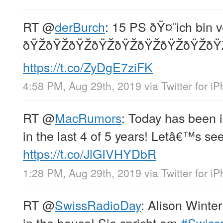
RT
@
derBurch
: 15 PS ðŸ¤¨ich bin v
ðŸŽðŸŽðŸŽðŸŽðŸŽðŸŽðŸŽðŸŽðŸ
https://t.co/ZyDgE7ziFK
4:58 PM, Aug 29th, 2019
via
Twitter for i
RT
@
MacRumors
: Today has been 
in the last 4 of 5 years! Letâ€™s se
https://t.co/JiGIVHYDbR
1:28 PM, Aug 29th, 2019
via
Twitter for i
RT
@
SwissRadioDay
: Alison Winte
in the house! Sie spricht am
#Swiss