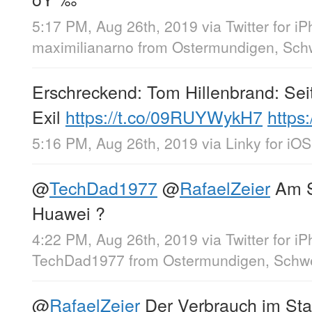
5:17 PM, Aug 26th, 2019
via
Twitter for i
maximilianarno
from
Ostermundigen, Sch
Erschreckend: Tom Hillenbrand: Seit
Exil
https://t.co/09RUYWykH7
https
5:16 PM, Aug 26th, 2019
via
Linky for iOS
@
TechDad1977
@
RafaelZeier
Am S
Huawei ?
4:22 PM, Aug 26th, 2019
via
Twitter for i
TechDad1977
from
Ostermundigen, Schw
@
RafaelZeier
Der Verbrauch im Sta