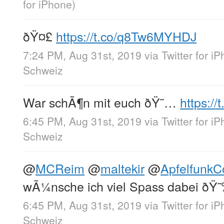
for iPhone
)
ðŸ¤£
https://t.co/q8Tw6MYHDJ
7:24 PM, Aug 31st, 2019
via
Twitter for i
Schweiz
War schÃ¶n mit euch ðŸ˜…
https:/
6:45 PM, Aug 31st, 2019
via
Twitter for i
Schweiz
@
MCReim
@
maltekir
@
Apfelfunk
wÃ¼nsche ich viel Spass dabei ðŸ
6:45 PM, Aug 31st, 2019
via
Twitter for i
Schweiz