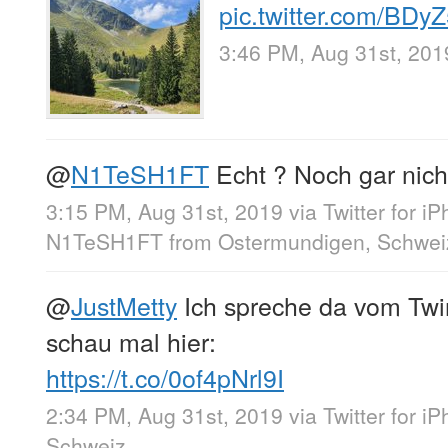
pic.twitter.com/BD
3:46 PM, Aug 31st, 201
@
N1TeSH1FT
Echt ? Noch gar nich
3:15 PM, Aug 31st, 2019
via
Twitter for i
N1TeSH1FT
from
Ostermundigen, Schwei
@
JustMetty
Ich spreche da vom Twi
schau mal hier:
https://t.co/0of4pNrl9I
2:34 PM, Aug 31st, 2019
via
Twitter for i
Schweiz