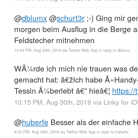
@
dblumx
@
schurt3r
;-) Ging mir ge
morgen beim Ausflug in die Berge au
Feldstecher mitnehmen
10:54 PM, Aug 30th, 2019
via
Twitter Web App
in reply to dblumx
WÃ¼rde ich mich nie trauen was d
gemacht hat: â€žIch habe Â«Handy-
Tessin Ã¼berlebt â€” hieâ€¦
https:/
10:15 PM, Aug 30th, 2019
via
Linky for i
@
huberfe
Besser als der einfache Ho
9:02 PM, Aug 30th, 2019
via
Twitter Web App
in reply to huberfe