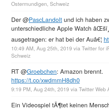
Ostermundigen, Schweiz
Der
@
PascLandolt
und ich haben z
unterschiedliche Apple Watch âŒšï
ausgetragen: er hat bei der Auâ€¦
ht
10:49 AM, Aug 25th, 2019
via
Twitter for 
Schweiz
RT
@
Groebchen
: Amazon brennt.
https://t.co/xwdmmH8dh0
9:19 PM, Aug 24th, 2019
via
Twitter Web 
Ein Videospiel tÃ¶tet keinen Mensc