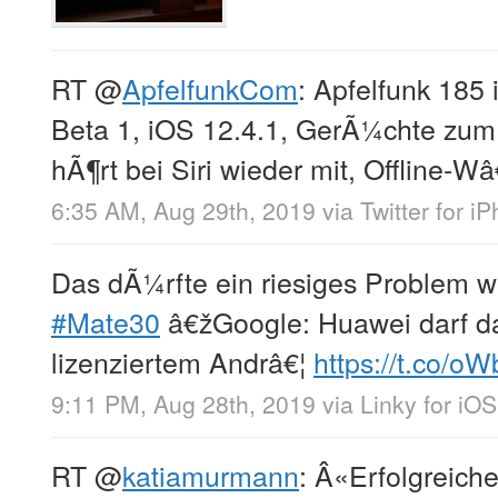
RT
@
ApfelfunkCom
: Apfelfunk 185 
Beta 1, iOS 12.4.1, GerÃ¼chte zum
hÃ¶rt bei Siri wieder mit, Offline-Wâ
6:35 AM, Aug 29th, 2019
via
Twitter for i
Das dÃ¼rfte ein riesiges Problem 
#Mate30
â€žGoogle: Huawei darf da
lizenziertem Andrâ€¦
https://t.co/o
9:11 PM, Aug 28th, 2019
via
Linky for iOS
RT
@
katiamurmann
: Â«Erfolgreich