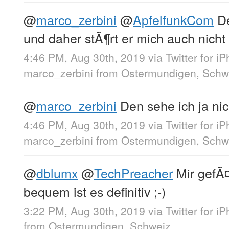
@
marco_zerbini
@
ApfelfunkCom
De
und daher stÃ¶rt er mich auch nich
4:46 PM, Aug 30th, 2019
via
Twitter for i
marco_zerbini
from
Ostermundigen, Schw
@
marco_zerbini
Den sehe ich ja ni
4:46 PM, Aug 30th, 2019
via
Twitter for i
marco_zerbini
from
Ostermundigen, Schw
@
dblumx
@
TechPreacher
Mir gefÃ¤
bequem ist es definitiv ;-)
3:22 PM, Aug 30th, 2019
via
Twitter for i
from
Ostermundigen, Schweiz