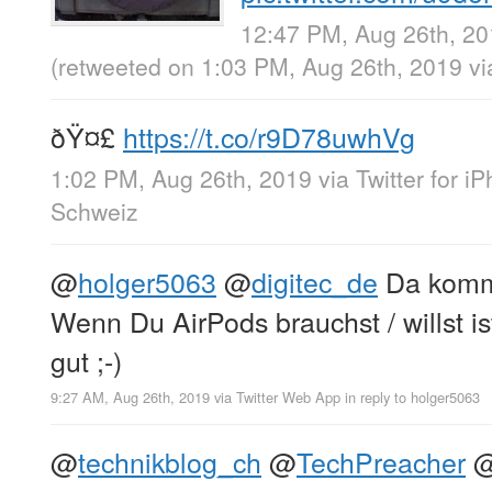
12:47 PM, Aug 26th, 2
(retweeted on 1:03 PM, Aug 26th, 2019
v
ðŸ¤£
https://t.co/r9D78uwhVg
1:02 PM, Aug 26th, 2019
via
Twitter for i
Schweiz
@
holger5063
@
digitec_de
Da kommt
Wenn Du AirPods brauchst / willst i
gut ;-)
9:27 AM, Aug 26th, 2019
via
Twitter Web App
in reply to holger5063
@
technikblog_ch
@
TechPreacher