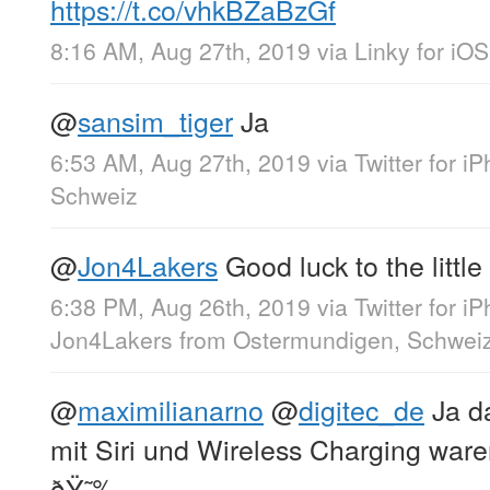
https://t.co/vhkBZaBzGf
8:16 AM, Aug 27th, 2019
via
Linky for iOS
@
sansim_tiger
Ja
6:53 AM, Aug 27th, 2019
via
Twitter for i
Schweiz
@
Jon4Lakers
Good luck to the littl
6:38 PM, Aug 26th, 2019
via
Twitter for i
Jon4Lakers
from
Ostermundigen, Schwei
@
maximilianarno
@
digitec_de
Ja d
mit Siri und Wireless Charging ware
ðŸ˜‰