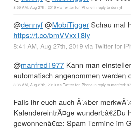
8:59 AM, Aug 27th, 2019
via
Twitter for iPhone
in reply to dennyf
@
dennyf
@
MobiTigger
Schau mal h
https://t.co/bmVVxxT8ly
8:41 AM, Aug 27th, 2019
via
Twitter for i
@
manfred1977
Kann man einstelle
automatisch angenommen werden ode
8:36 AM, Aug 27th, 2019
via
Twitter for iPhone
in reply to manfred19
Falls ihr euch auch Ã¼ber merkwÃ
KalendereintrÃ¤ge wundert:â€žDu h
gewonnenâ€œ: Spam-Termine im G