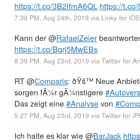
https://t.co/3B2IfmA6QL
https://t.
7:39 PM, Aug 24th, 2019
via
Linky for iOS
Kann der
@
RafaelZeier
beantworten
https://t.co/Bqrj5MwEBs
8:39 PM, Aug 23rd, 2019
via
Twitter for A
RT
@
Comparis
: ðŸš™ Neue Anbiet
sorgen fÃ¼r gÃ¼nstigere
#Autovers
Das zeigt eine
#Analyse
von
#Comp
5:27 PM, Aug 23rd, 2019
via
Twitter for i
Ich halte es klar wie
@
BarJack
http