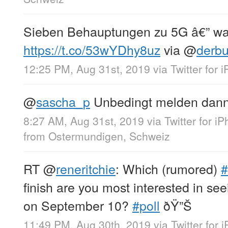
Sieben Behauptungen zu 5G â€” was
https://t.co/53wYDhy8uz
via
@
derb
12:25 PM, Aug 31st, 2019
via
Twitter for 
@
sascha_p
Unbedingt melden dann t
8:27 AM, Aug 31st, 2019
via
Twitter for i
from
Ostermundigen, Schweiz
RT
@
reneritchie
: Which (rumored)
#
finish are you most interested in se
on September 10?
#poll
ðŸ”Š
11:49 PM, Aug 30th, 2019
via
Twitter for 