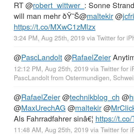
RT
@
robert_wittwer_
: Sonne Stran
will man mehr ðŸ˜Š
@
maltekir
@
jcfr
https://t.co/MXwC1zMlzx
3:24 PM, Aug 25th, 2019
via
Twitter for i
@
PascLandolt
@
RafaelZeier
Anyti
12:12 PM, Aug 25th, 2019
via
Twitter for 
PascLandolt
from
Ostermundigen, Schwei
@
RafaelZeier
@
technikblog_ch
@
h
@
MaxUrechAG
@
maltekir
@
MrClic
Als Fahrradfahrer sinâ€¦
https://t.c
11:48 AM, Aug 25th, 2019
via
Twitter for 