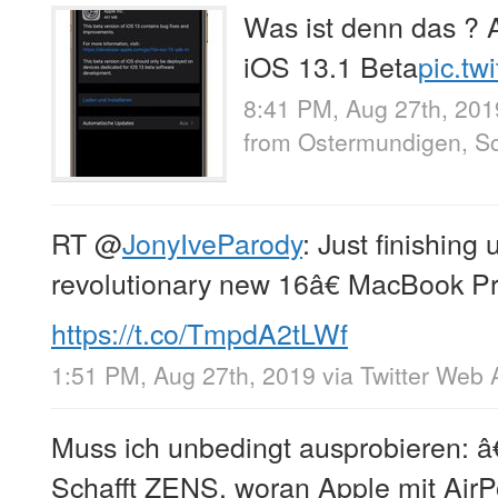
Was ist denn das ? A
iOS 13.1 Beta
pic.tw
8:41 PM, Aug 27th, 201
from
Ostermundigen, S
RT
@
JonyIveParody
: Just finishing
revolutionary new 16â€ MacBook P
https://t.co/TmpdA2tLWf
1:51 PM, Aug 27th, 2019
via
Twitter Web 
Muss ich unbedingt ausprobieren: â
Schafft ZENS, woran Apple mit AirP