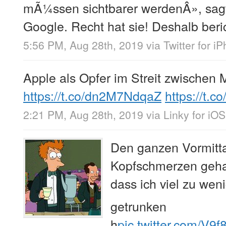
mÃ¼ssen sichtbarer werdenÂ», sa
Google. Recht hat sie! Deshalb beric
5:56 PM, Aug 28th, 2019
via
Twitter for i
Apple als Opfer im Streit zwischen 
https://t.co/dn2M7NdqaZ
https://t.c
2:21 PM, Aug 28th, 2019
via
Linky for iOS
Den ganzen Vormitt
Kopfschmerzen geha
dass ich viel zu wenig
getrunken
h
pic.twitter.com/V9