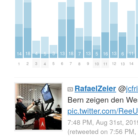
4
13
13
13
3
11
18
18
7
16
6
14
5
5
3
6
9
12
5
14
2
7
8
11
13
1
4
10
@
jcfr
RafaelZeier
Bern zeigen den W
pic.twitter.com/Re
7:48 PM, Aug 31st, 201
(retweeted on 7:56 PM,