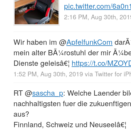
pic.twitter.com/6a0n
2:16 PM, Aug 30th, 201
Wir haben im
@
ApfelfunkCom
darÃ¼
mein alter BÃ¼rostuhl der mir Ã¼be
Dienste geleisâ€¦
https://t.co/MZOY
1:52 PM, Aug 30th, 2019
via
Twitter for i
RT
@
sascha_p
: Welche Laender bil
nachhaltigsten fuer die zukuenftig
aus?
Finnland, Schweiz und Neuseelâ€¦