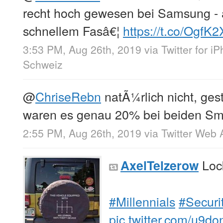
recht hoch gewesen bei Samsung - 
schnellem Fasâ€¦
https://t.co/OgfK
3:53 PM, Aug 26th, 2019
via
Twitter for i
Schweiz
@
ChriseRebn
natÃ¼rlich nicht, ge
waren es genau 20% bei beiden S
2:55 PM, Aug 26th, 2019
via
Twitter Web 
Loc
AxelTelzerow
#Millennials
#Securi
pic.twitter.com/u9