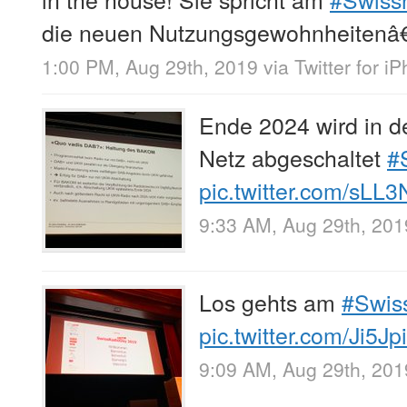
die neuen Nutzungsgewohnheitenâ€
1:00 PM, Aug 29th, 2019
via
Twitter for i
Ende 2024 wird in 
Netz abgeschaltet
#
pic.twitter.com/sLL
9:33 AM, Aug 29th, 201
Los gehts am
#Swis
pic.twitter.com/Ji5J
9:09 AM, Aug 29th, 201