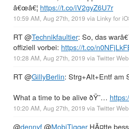
â€œâ€¦
https://t.co/iV2gyZ6U7r
10:59 AM, Aug 27th, 2019
via
Linky for i
RT
@
Technikfaultier
: So, das warâ
offiziell vorbei:
https://t.co/n0NFjLk
10:28 AM, Aug 27th, 2019
via
Twitter We
RT
@
GillyBerlin
: Strg+Alt+Entf am 
What a time to be alive ðŸ˜…
https
10:20 AM, Aug 27th, 2019
via
Twitter We
@
dennyf
@
MobiTigger
HÃ¤tte besse