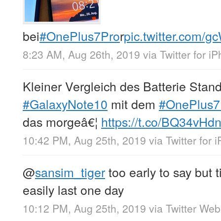
bei
#OnePlus7Pro
r
pic.twitter.com/
8:23 AM, Aug 26th, 2019
via
Twitter for i
Kleiner Vergleich des Batterie Sta
#GalaxyNote10
mit dem
#OnePlus7
das morgeâ€¦
https://t.co/BQ34vHd
10:42 PM, Aug 25th, 2019
via
Twitter for 
@
sansim_tiger
too early to say but t
easily last one day
10:12 PM, Aug 25th, 2019
via
Twitter We