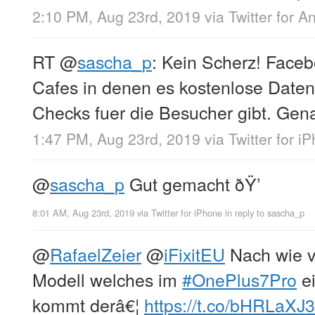
2:10 PM, Aug 23rd, 2019
via
Twitter for A
RT
@
sascha_p
: Kein Scherz! Faceb
Cafes in denen es kostenlose Datens
Checks fuer die Besucher gibt. Gen
1:47 PM, Aug 23rd, 2019
via
Twitter for i
@
sascha_p
Gut gemacht ðŸ’
8:01 AM, Aug 23rd, 2019
via
Twitter for iPhone
in reply to sascha_p
@
RafaelZeier
@
iFixitEU
Nach wie v
Modell welches im
#OnePlus7Pro
ei
kommt derâ€¦
https://t.co/bHRLaXJ