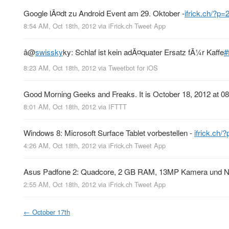
Google lÃ¤dt zu Android Event am 29. Oktober -
ifrick.ch/?p=
8:54 AM, Oct 18th, 2012
via
iFrick.ch Tweet App
â
@
swissky
ky: Schlaf ist kein adÃ¤quater Ersatz fÃ¼r Kaffe
#
8:23 AM, Oct 18th, 2012
via
Tweetbot for iOS
Good Morning Geeks and Freaks. It is October 18, 2012 at 0
8:01 AM, Oct 18th, 2012
via
IFTTT
Windows 8: Microsoft Surface Tablet vorbestellen -
ifrick.ch
4:26 AM, Oct 18th, 2012
via
iFrick.ch Tweet App
Asus Padfone 2: Quadcore, 2 GB RAM, 13MP Kamera und NF
2:55 AM, Oct 18th, 2012
via
iFrick.ch Tweet App
←
October 17th