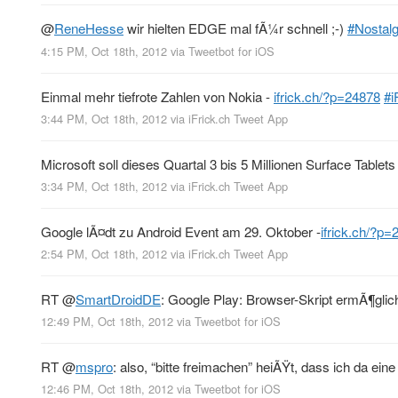
@
ReneHesse
wir hielten EDGE mal fÃ¼r schnell ;-)
#Nostalg
4:15 PM, Oct 18th, 2012
via
Tweetbot for iOS
Einmal mehr tiefrote Zahlen von Nokia -
ifrick.ch/?p=24878
#i
3:44 PM, Oct 18th, 2012
via
iFrick.ch Tweet App
Microsoft soll dieses Quartal 3 bis 5 Millionen Surface Tablet
3:34 PM, Oct 18th, 2012
via
iFrick.ch Tweet App
Google lÃ¤dt zu Android Event am 29. Oktober -
ifrick.ch/?p
2:54 PM, Oct 18th, 2012
via
iFrick.ch Tweet App
RT
@
SmartDroidDE
: Google Play: Browser-Skript ermÃ¶gli
12:49 PM, Oct 18th, 2012
via
Tweetbot for iOS
RT
@
mspro
: also, “bitte freimachen” heiÃŸt, dass ich da ei
12:46 PM, Oct 18th, 2012
via
Tweetbot for iOS