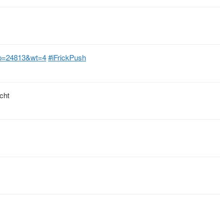
/?p=24813&wt=4
#iFrickPush
cht