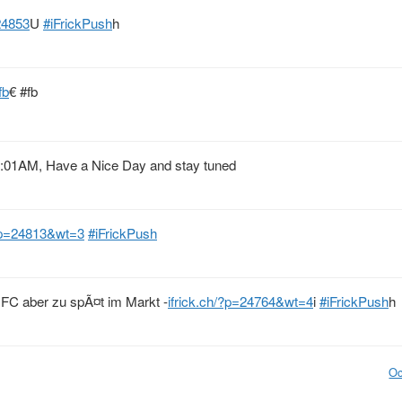
24853
U
#iFrickPush
h
fb
€ #fb
8:01AM, Have a Nice Day and stay tuned
/?p=24813&wt=3
#iFrickPush
C aber zu spÃ¤t im Markt -
ifrick.ch/?p=24764&wt=4
i
#iFrickPush
h
Oc