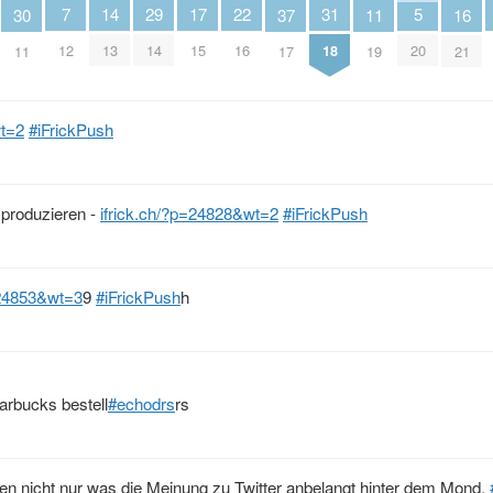
22
29
17
5
31
7
14
16
30
11
37
16
14
15
20
18
12
13
21
11
19
17
wt=2
#iFrickPush
s produzieren -
ifrick.ch/?p=24828&wt=2
#iFrickPush
=24853&wt=3
9
#iFrickPush
h
tarbucks bestell
#echodrs
rs
en nicht nur was die Meinung zu Twitter anbelangt hinter dem Mond.