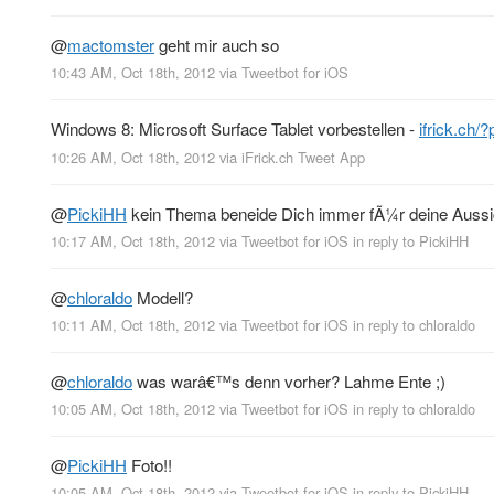
@
mactomster
geht mir auch so
10:43 AM, Oct 18th, 2012
via
Tweetbot for iOS
Windows 8: Microsoft Surface Tablet vorbestellen -
ifrick.ch
10:26 AM, Oct 18th, 2012
via
iFrick.ch Tweet App
@
PickiHH
kein Thema beneide Dich immer fÃ¼r deine Aussi
10:17 AM, Oct 18th, 2012
via
Tweetbot for iOS
in reply to PickiHH
@
chloraldo
Modell?
10:11 AM, Oct 18th, 2012
via
Tweetbot for iOS
in reply to chloraldo
@
chloraldo
was warâ€™s denn vorher? Lahme Ente ;)
10:05 AM, Oct 18th, 2012
via
Tweetbot for iOS
in reply to chloraldo
@
PickiHH
Foto!!
10:05 AM, Oct 18th, 2012
via
Tweetbot for iOS
in reply to PickiHH