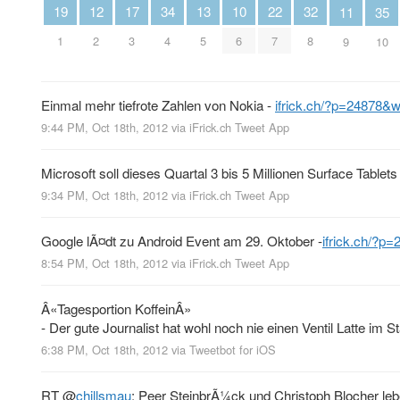
13
32
34
22
10
17
12
19
35
11
5
8
4
7
6
3
2
1
10
9
Einmal mehr tiefrote Zahlen von Nokia -
ifrick.ch/?p=24878&
9:44 PM, Oct 18th, 2012
via
iFrick.ch Tweet App
Microsoft soll dieses Quartal 3 bis 5 Millionen Surface Tablet
9:34 PM, Oct 18th, 2012
via
iFrick.ch Tweet App
Google lÃ¤dt zu Android Event am 29. Oktober -
ifrick.ch/?p
8:54 PM, Oct 18th, 2012
via
iFrick.ch Tweet App
Â«Tagesportion KoffeinÂ»
- Der gute Journalist hat wohl noch nie einen Ventil Latte im S
6:38 PM, Oct 18th, 2012
via
Tweetbot for iOS
RT
@
chillsmau
: Peer SteinbrÃ¼ck und Christoph Blocher leb