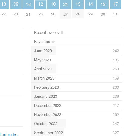
13
13
10
17
12
38
14
21
16
18
22
28
26
31
25
23
29
27
24
30
Recent tweets
Favorites
June 2023
242
May 2023
185
April 2023
253
March 2023
169
February 2023
200
January 2023
236
December 2022
217
November 2022
262
October 2022
347
September 2022
327
#echodrs