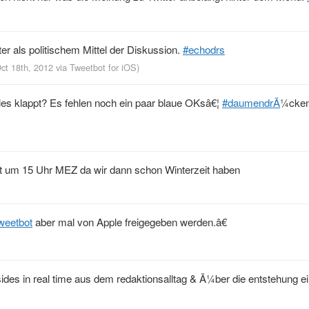
ter als politischem Mittel der Diskussion.
#echodrs
Oct 18th, 2012
via
Tweetbot for iOS
)
lles klappt? Es fehlen noch ein paar blaue OKsâ€¦
#daumendrÃ
¼cke
st um 15 Uhr MEZ da wir dann schon Winterzeit haben
weetbot
aber mal von Apple freigegeben werden.â€
sides in real time aus dem redaktionsalltag & Ã¼ber die entstehung 