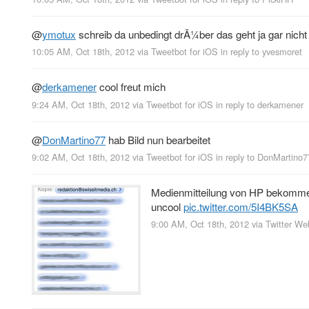
@
ymotux
schreib da unbedingt drÃ¼ber das geht ja gar nicht
10:05 AM, Oct 18th, 2012
via
Tweetbot for iOS
in reply to yvesmoret
@
derkamener
cool freut mich
9:24 AM, Oct 18th, 2012
via
Tweetbot for iOS
in reply to derkamener
@
DonMartino77
hab Bild nun bearbeitet
9:02 AM, Oct 18th, 2012
via
Tweetbot for iOS
in reply to DonMartino7
Medienmitteilung von HP bekommen
uncool
pic.twitter.com/5I4BK5SA
9:00 AM, Oct 18th, 2012
via
Twitter We