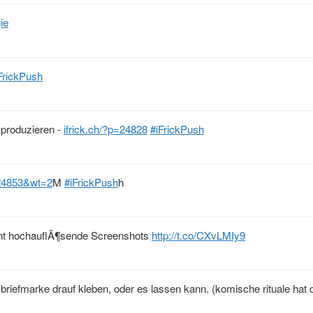
ie
FrickPush
s produzieren -
ifrick.ch/?p=24828
#iFrickPush
=24853&wt=2
M
#iFrickPush
h
cht hochauflÃ¶sende Screenshots
http://t.co/CXvLMIy9
ne briefmarke drauf kleben, oder es lassen kann. (komische rituale hat