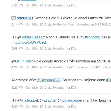
6:23 PM, Oct 18th, 2012
via
Tweetbot for iOS
yseultCH
Twitter als die 5. Gewalt. Michael Latzer zu Twit
6:14 PM, Oct 18th, 2012
via
Twitter for Mac
(retweeted on 6:15 PM, 
RT
@
TobiasGasser
: Noch 1 Stunde bis zum
#echodrs
. Ob a
http://t.co/6aUVYUeB
5:08 PM, Oct 18th, 2012
via
Tweetbot for iOS
@
CHIP_online
die google Android PrÃ¤sentation am 29.10. i
4:25 PM, Oct 18th, 2012
via
Tweetbot for iOS
in reply to CHIP_online
Allerdings! â€œ
@
StephanR78
: So langsam kÃ¶nnte dann
#T
4:23 PM, Oct 18th, 2012
via
Tweetbot for iOS
RT
@
d_stroppel
:
@
asautter
@
tobiasgasser
mal 1 tag lang in
4:20 PM, Oct 18th, 2012
via
Tweetbot for iOS